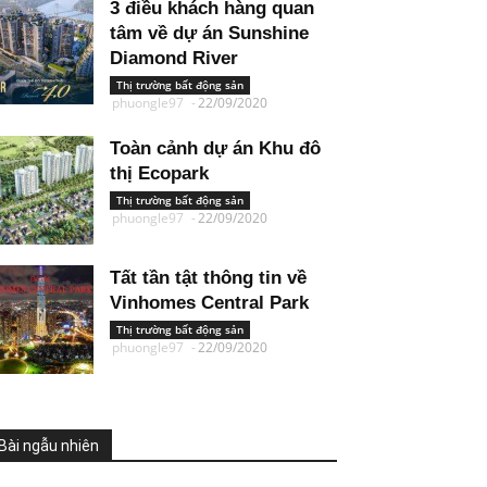
3 điều khách hàng quan
tâm về dự án Sunshine
Diamond River
Thị trường bất động sản
phuongle97
-
22/09/2020
Toàn cảnh dự án Khu đô
thị Ecopark
Thị trường bất động sản
phuongle97
-
22/09/2020
Tất tần tật thông tin về
Vinhomes Central Park
Thị trường bất động sản
phuongle97
-
22/09/2020
Bài ngẫu nhiên