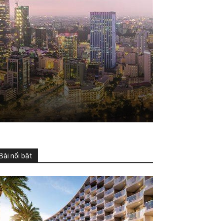
ố
Bài nổi bật