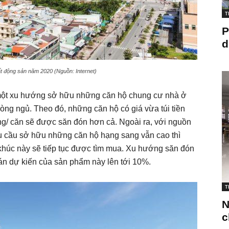
T
P
d
t động sản năm 2020 (Nguồn: Internet)
t xu hướng sở hữu những căn hộ chung cư nhà ở
òng ngủ. Theo đó, những căn hộ có giá vừa túi tiền
ng/ căn sẽ được săn đón hơn cả. Ngoài ra, với nguồn
u cầu sở hữu những căn hộ hạng sang vẫn cao thì
khúc này sẽ tiếp tục được tìm mua. Xu hướng săn đón
bán dự kiến của sản phẩm này lên tới 10%.
T
N
c