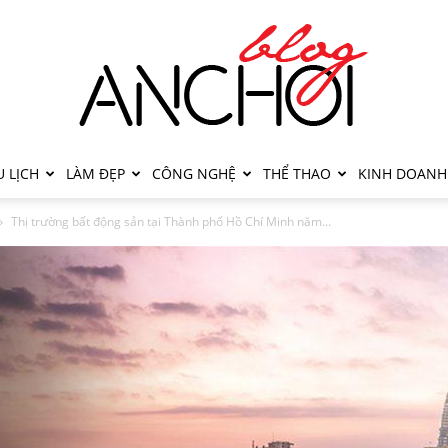
 LỊCH
LÀM ĐẸP
CÔNG NGHỆ
THỂ THAO
KINH DOANH
Thị trường bất động sản tại Thành phố Hồ Chí Minh năm...