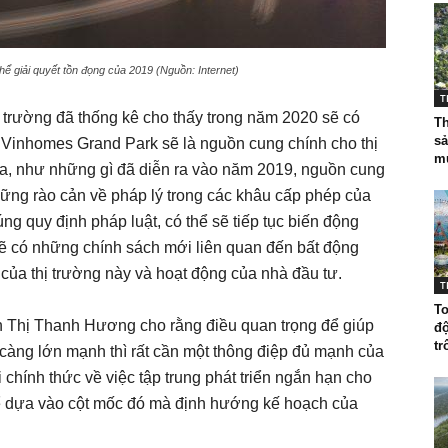
ể giải quyết tồn đọng của 2019 (Nguồn: Internet)
T
 trường đã thống kê cho thấy trong năm 2020 sẽ có
Th
sả
Vinhomes Grand Park sẽ là nguồn cung chính cho thị
mứ
ra, như những gì đã diễn ra vào năm 2019, nguồn cung
hững rào cản về pháp lý trong các khâu cấp phép của
 quy định pháp luật, có thể sẽ tiếp tục biến động
i sẽ có những chính sách mới liên quan đến bất động
 của thị trường này và hoạt động của nhà đầu tư.
T
To
 Thị Thanh Hương cho rằng điều quan trọng để giúp
đ
tr
y càng lớn mạnh thì rất cần một thông điệp đủ mạnh của
hính thức về việc tập trung phát triển ngắn hạn cho
ể dựa vào cột mốc đó mà định hướng kế hoạch của