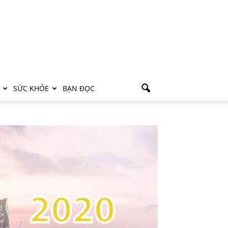
SỨC KHỎE
BẠN ĐỌC