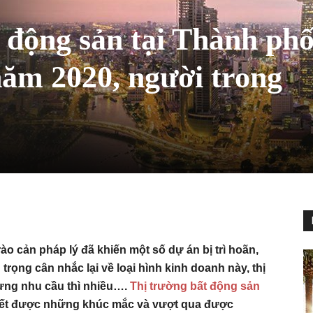
 động sản tại Thành ph
ăm 2020, người trong
o cản pháp lý đã khiến một số dự án bị trì hoãn,
trọng cân nhắc lại về loại hình kinh doanh này, thị
ưng nhu cầu thì nhiều….
Thị trường bất động sản
uyết được những khúc mắc và vượt qua được