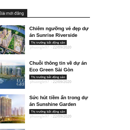
Bài mới đăng
Chiêm ngưỡng vẻ đẹp dự
án Sunrise Riverside
Thị trường bất động sản
phuongle97
-
22/09/2020
Chuỗi thông tin về dự án
Eco Green Sài Gòn
Thị trường bất động sản
phuongle97
-
22/09/2020
Sức hút tiềm ẩn trong dự
án Sunshine Garden
Thị trường bất động sản
phuongle97
-
22/09/2020