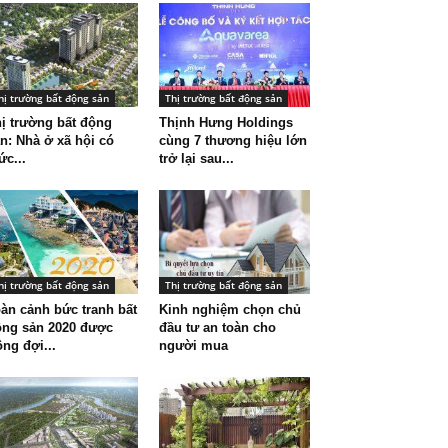
hị trường bất động sản
Thị trường bất động sản
ị trường bất động
Thịnh Hưng Holdings
n: Nhà ở xã hội có
cùng 7 thương hiệu lớn
c...
trở lại sau...
hị trường bất động sản
Thị trường bất động sản
àn cảnh bức tranh bất
Kinh nghiệm chọn chủ
ộng sản 2020 được
đầu tư an toàn cho
ông đợi...
người mua