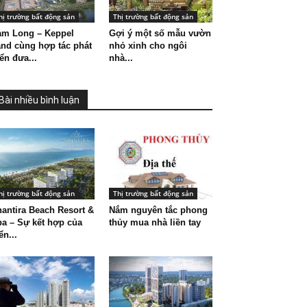
hị trường bất động sản
Thị trường bất động sản
am Long – Keppel
Gợi ý một số mẫu vườn
nd cùng hợp tác phát
nhỏ xinh cho ngôi
iển đưa...
nhà...
Bài nhiều bình luận
hị trường bất động sản
Thị trường bất động sản
antira Beach Resort &
Nắm nguyên tắc phong
a – Sự kết hợp của
thủy mua nhà liền tay
ển...