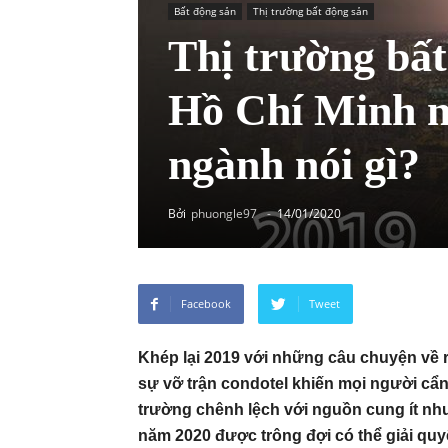
Bất động sản
Thị trường bất động sản
Thị trường bất
Hồ Chí Minh n
ngành nói gì?
Bởi
phuongle97
-
14/01/2020
Facebook
Tweet
Khép lại 2019 với những câu chuyện về rà
sự vỡ trận condotel khiến mọi người cẩn 
trường chênh lệch với nguồn cung ít nh
năm 2020 được trông đợi có thể giải q