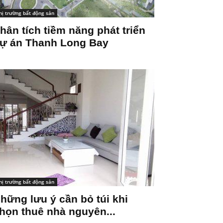
hị trường bất động sản
hân tích tiềm năng phát triển
ự án Thanh Long Bay
hị trường bất động sản
hững lưu ý cần bỏ túi khi
họn thuê nhà nguyên...