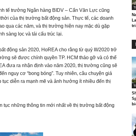
T
 kinh tế trưởng Ngân hàng BIDV – Cẩn Văn Lực cũng
N
n thời của thị trường bất động sản. Thực tế, các doanh
La
ao qua các năm, và thị trường hiện nay mặc dù gặp
tr
 sàng lọc và tái cấu trúc lại.
bất động sản 2020, HoREA cho rằng từ quý III/2020 trở
rường sẽ được chính quyền TP. HCM tháo gỡ và có thể
REA đưa ra nhận định vào năm 2020, thị trường cũng sẽ
 đến nguy cơ “bong bóng”. Tuy nhiên, câu chuyện giá
p tục diễn ra mạnh mẽ và ảnh hưởng ít nhiều đến thị
T
Sh
Sp
bi
n tục những thông tin mới nhất về thị trường bất động