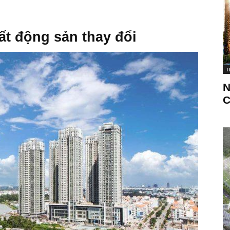
ất động sản thay đổi
T
N
C