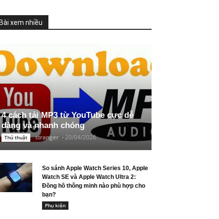
Bài xem nhiều
4 cách tải MP3 từ YouTube cực dễ
dàng và nhanh chóng
stranger
-
20/04/2026
Thủ thuật
So sánh Apple Watch Series 10, Apple
Watch SE và Apple Watch Ultra 2:
Đồng hồ thông minh nào phù hợp cho
bạn?
Phụ kiện