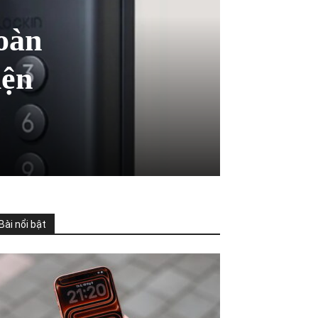
oàn
iện
Bài nổi bật