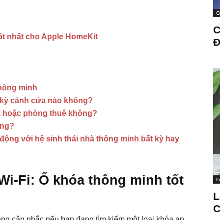
C
C
ốt nhất cho Apple HomeKit
Đ
thông minh
t kỳ cánh cửa nào không?
à hoặc phòng thuê không?
ông?
động với hệ sinh thái nhà thông minh bất kỳ hay
i-Fi: Ổ khóa thông minh tốt
C
L
C
ng cân nhắc nếu bạn đang tìm kiếm một loại khóa an