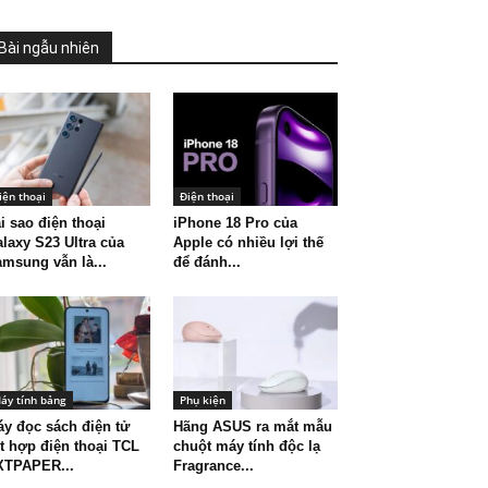
Bài ngẫu nhiên
iện thoại
Điện thoại
i sao điện thoại
iPhone 18 Pro của
laxy S23 Ultra của
Apple có nhiều lợi thế
msung vẫn là...
để đánh...
áy tính bảng
Phụ kiện
y đọc sách điện tử
Hãng ASUS ra mắt mẫu
t hợp điện thoại TCL
chuột máy tính độc lạ
XTPAPER...
Fragrance...