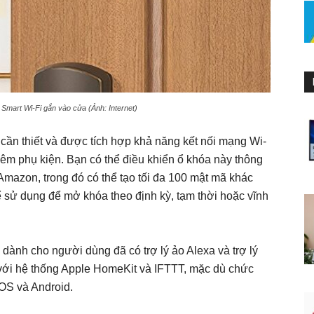
mart Wi-Fi gắn vào cửa (Ảnh: Internet)
cần thiết và được tích hợp khả năng kết nối mạng Wi-
êm phụ kiện. Bạn có thể điều khiển ổ khóa này thông
azon, trong đó có thể tạo tối đa 100 mật mã khác
ể sử dụng để mở khóa theo định kỳ, tạm thời hoặc vĩnh
 dành cho người dùng đã có trợ lý ảo Alexa và trợ lý
 với hệ thống Apple HomeKit và IFTTT, mặc dù chức
iOS và Android.