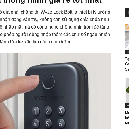
 thông minh giá rẻ tốt nhất
giá phải chăng thì Wyze Lock Bolt là thiết bị lý tưởng
nhận dạng vân tay, không cần sử dụng chìa khóa như
để nhập mật mã có công nghệ chống nhìn trộm để tăng
ho phép người dùng nhập thêm các chữ số ngẫu nhiên
ánh lừa kẻ xấu tìm cách nhìn trộm.
Đ
Tạ
Ga
Sa
M
Má
kế
N