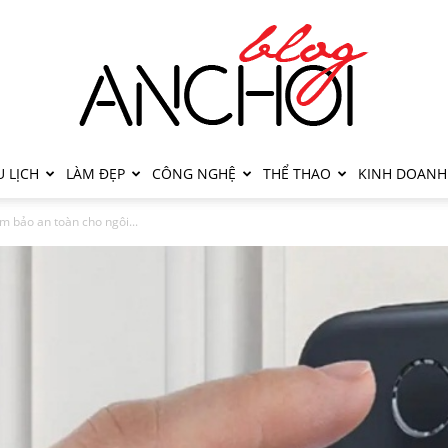
 LỊCH
LÀM ĐẸP
CÔNG NGHỆ
THỂ THAO
KINH DOANH
m bảo an toàn cho ngôi...