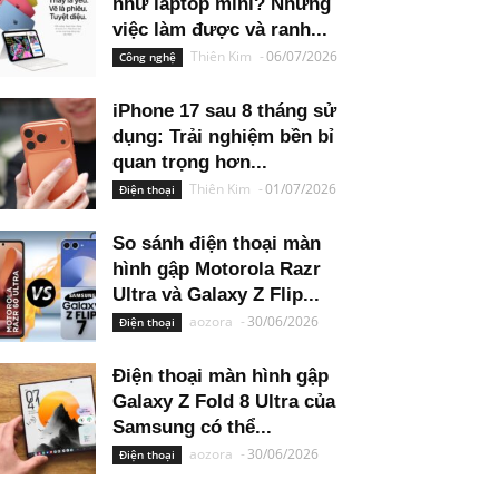
như laptop mini? Những
việc làm được và ranh...
Thiên Kim
-
06/07/2026
Công nghệ
iPhone 17 sau 8 tháng sử
dụng: Trải nghiệm bền bỉ
quan trọng hơn...
Thiên Kim
-
01/07/2026
Điện thoại
So sánh điện thoại màn
hình gập Motorola Razr
Ultra và Galaxy Z Flip...
aozora
-
30/06/2026
Điện thoại
Điện thoại màn hình gập
Galaxy Z Fold 8 Ultra của
Samsung có thể...
aozora
-
30/06/2026
Điện thoại