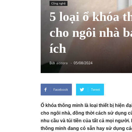
Công nghệ
5 loại ổ khóa 
cho ngôi nhà b
ích
Bởi
aozora
-
05/08/2024
Facebook
Tweet
Ổ khóa thông minh là loại thiết bị hiện 
cho ngôi nhà, đồng thời cách sử dụng cũn
nhu cầu và túi tiền của tất cả mọi người
thông minh đang có sẵn hay sử dụng các 