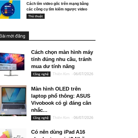
Cách tìm video gốc trên mạng bằng
các công cụ tìm kiếm ngược video
Thủ thuật
Bài mới đăng
Cách chọn màn hình máy
tính đúng nhu cầu, tránh
mua dư tính năng
Thiên Kim
-
06/07/2026
Công nghệ
Màn hình OLED trên
laptop phổ thông: ASUS
Vivobook có gì đáng cân
nhắc...
Thiên Kim
-
06/07/2026
Công nghệ
Có nên dùng iPad A16