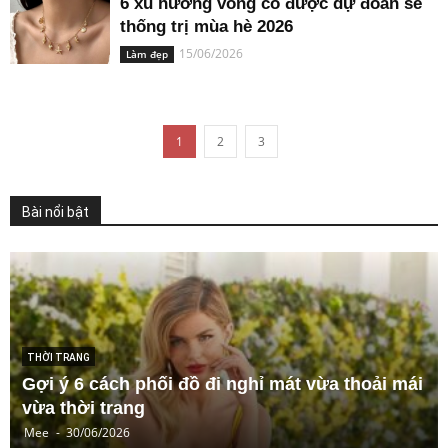
6 xu hướng vòng cổ được dự đoán sẽ
thống trị mùa hè 2026
15/06/2026
Làm đẹp
1
2
3
Bài nổi bật
LÀM ĐẸP
7 kiểu tóc mùa hè vừa mát mẻ vừa sành điệu,
giúp bạn luôn xinh xắn trong mọi hoàn cảnh
Mee
-
30/06/2026