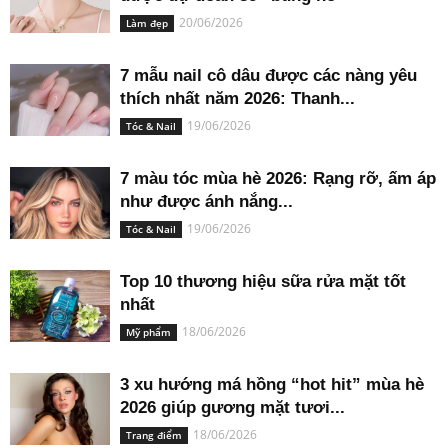
20/06/2026
Làm đẹp
7 mẫu nail cô dâu được các nàng yêu
thích nhất năm 2026: Thanh...
19/06/2026
Tóc & Nail
7 màu tóc mùa hè 2026: Rạng rỡ, ấm áp
như được ánh nắng...
19/06/2026
Tóc & Nail
Top 10 thương hiệu sữa rửa mặt tốt
nhất
18/06/2026
Mỹ phẩm
3 xu hướng má hồng “hot hit” mùa hè
2026 giúp gương mặt tươi...
18/06/2026
Trang điểm