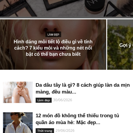
LÀM ĐẸP
Hình dáng môi tiết lộ điều gì về tính
Gợi ý 
cách? 7 kiểu môi và những nét nổi
bật có thể bạn chưa biết
Da dâu tây là gì? 8 cách giúp làn da mịn
màng, đều màu...
30/06/2026
Làm đẹp
12 món đồ không thể thiếu trong tủ
quần áo mùa hè: Mặc đẹp...
29/06/2026
Thời trang