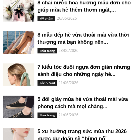
8 chai nước hoa hương mẫu đơn cho
giúp mùa hè thêm thơm ngát,...
26/06/2026
Mỹ phẩm
8 mẫu dép hè vừa thoải mái vừa thời
thượng mà bạn không nên...
23/06/2026
Thời trang
7 kiểu tóc đuôi ngựa đơn giản nhưng
sành điệu cho những ngày hè...
21/06/2026
Tóc & Nail
5 đôi giày mùa hè vừa thoải mái vừa
phong cách mà mọi chàng...
21/06/2026
Thời trang
5 xu hướng trang sức mùa thu 2026
được dự đoán sẽ “bùng nổ”