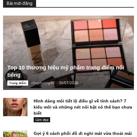
Bài mới đăng
Top 10 thương hiệu mỹ phẩm trang điểm nổi
tiếng
nhuphuong98
-
30/07/2026
Trang điểm
Hình dáng môi tiết lộ điều gì về tính cách? 7
kiểu môi và những nét nổi bật có thể bạn chưa
biết
Làm đẹp
Gợi ý 6 cách phối đồ đi nghỉ mát vừa thoải mái