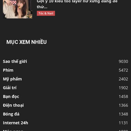
Gợi ý 10 kiểu tóc layer nữ xứng đáng để
thử...
Tóc & Nail
MỤC XEM NHIỀU
Sao thế giới
9030
Phim
5472
Mỹ phẩm
2402
Giải trí
1902
Bạn đọc
1458
Điện thoại
1366
Bóng đá
1348
Internet 24h
1131