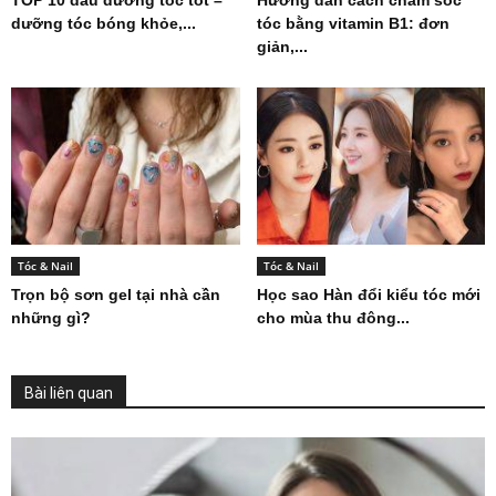
TOP 10 dầu dưỡng tóc tốt –
Hướng dẫn cách chăm sóc
dưỡng tóc bóng khỏe,...
tóc bằng vitamin B1: đơn
giản,...
Tóc & Nail
Tóc & Nail
Trọn bộ sơn gel tại nhà cần
Học sao Hàn đổi kiểu tóc mới
những gì?
cho mùa thu đông...
Bài liên quan