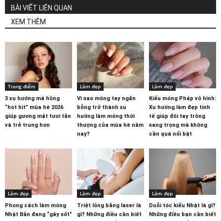
BÀI VIẾT LIÊN QUAN
XEM THÊM
Trang điểm
Làm đẹp
Làm đẹp
3 xu hướng má hồng
Vì sao móng tay ngắn
Kiểu móng Pháp vô hình:
“hot hit” mùa hè 2026
bỗng trở thành xu
Xu hướng làm đẹp tinh
giúp gương mặt tươi tắn
hướng làm móng thời
tế giúp đôi tay trông
và trẻ trung hơn
thượng của mùa hè năm
sang trọng mà không
nay?
cần quá nổi bật
Làm đẹp
Làm đẹp
Làm đẹp
Phong cách làm móng
Triệt lông bằng laser là
Duỗi tóc kiểu Nhật là gì?
Nhật Bản đang “gây sốt”
gì? Những điều cần biết
Những điều bạn cần biết