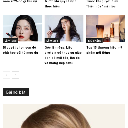
năm 2026 có gì thú vị?
trước khi quyết định
trước khi quyết định
thực hiện
“biến hóa” mái tóc
Làm đẹp
Làm đẹp
Mỹ phẩm
Bí quyết chọn son đỏ
Góc làm đẹp: Liệu
Top 15 thương hiệu mỹ
phù hợp với từ màu da
protein có thực sự giúp
phẩm nổi tiếng
bạn có mái tóc, làn da
và móng đẹp hơn?
Bài nổi bật