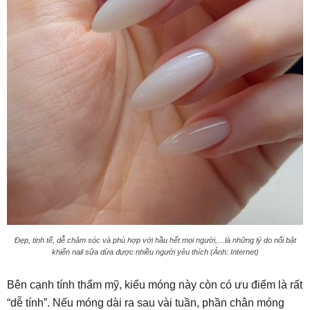
Đẹp, tinh tế, dễ chăm sóc và phù hợp với hầu hết mọi người,…là những lý do nổi bật
khiến nail sữa dừa được nhiều người yêu thích (Ảnh: Internet)
Bên cạnh tính thẩm mỹ, kiểu móng này còn có ưu điểm là rất
“dễ tính”. Nếu móng dài ra sau vài tuần, phần chân móng