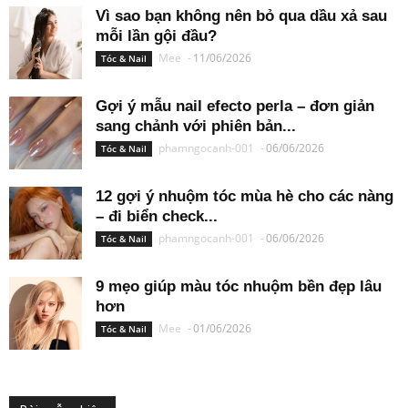
Vì sao bạn không nên bỏ qua dầu xả sau
mỗi lần gội đầu?
Mee
-
11/06/2026
Tóc & Nail
Gợi ý mẫu nail efecto perla – đơn giản
sang chảnh với phiên bản...
phamngocanh-001
-
06/06/2026
Tóc & Nail
12 gợi ý nhuộm tóc mùa hè cho các nàng
– đi biển check...
phamngocanh-001
-
06/06/2026
Tóc & Nail
9 mẹo giúp màu tóc nhuộm bền đẹp lâu
hơn
Mee
-
01/06/2026
Tóc & Nail