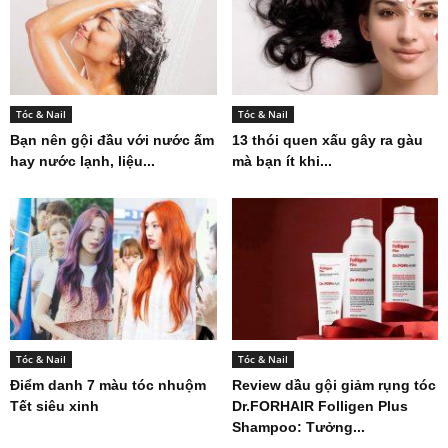
Tóc & Nail
Tóc & Nail
Bạn nên gội đầu với nước ấm
13 thói quen xấu gây ra gàu
hay nước lạnh, liệu...
mà bạn ít khi...
Tóc & Nail
Tóc & Nail
Điểm danh 7 màu tóc nhuộm
Review dầu gội giảm rụng tóc
Tết siêu xinh
Dr.FORHAIR Folligen Plus
Shampoo: Tưởng...