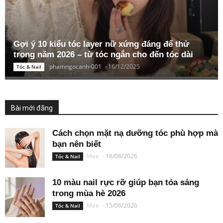
Gợi ý 10 kiểu tóc layer nữ xứng đáng để thử
trong năm 2026 – từ tóc ngắn cho đến tóc dài
phamngocanh-001
-
16/12/2025
Tóc & Nail
Bài mới đăng
Cách chọn mặt nạ dưỡng tóc phù hợp mà
bạn nên biết
Mee
-
16/06/2026
Tóc & Nail
10 màu nail rực rỡ giúp bạn tỏa sáng
trong mùa hè 2026
Mee
-
15/06/2026
Tóc & Nail