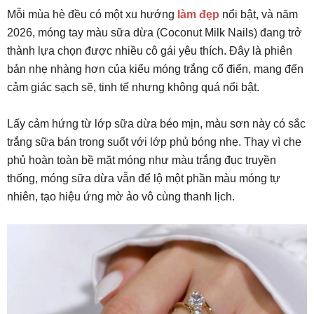
Mỗi mùa hè đều có một xu hướng
làm đẹp
nổi bật, và năm
2026, móng tay màu sữa dừa (Coconut Milk Nails) đang trở
thành lựa chọn được nhiều cô gái yêu thích. Đây là phiên
bản nhẹ nhàng hơn của kiểu móng trắng cổ điển, mang đến
cảm giác sạch sẽ, tinh tế nhưng không quá nổi bật.
Lấy cảm hứng từ lớp sữa dừa béo mịn, màu sơn này có sắc
trắng sữa bán trong suốt với lớp phủ bóng nhẹ. Thay vì che
phủ hoàn toàn bề mặt móng như màu trắng đục truyền
thống, móng sữa dừa vẫn để lộ một phần màu móng tự
nhiên, tạo hiệu ứng mờ ảo vô cùng thanh lịch.