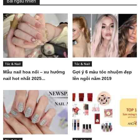
Bài ngẫu nhiên
Tóc & Nail
Tóc & Nail
Mẫu nail hoa nổi – xu hướng
Gợi ý 6 màu tóc nhuộm đẹp
nail hot nhất 2025...
lên ngôi năm 2019