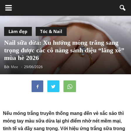
Làm đẹp
Tóc & Nail
Nail sữa dừa: Xu hướng móng trắng sang
trọng được các cô nàng sành điệu “lăng xê”
mùa hè 2026
Bởi
Mee
-
29/06/2026
Nếu móng trắng truyền thống mang đến vẻ sắc sảo thì
móng tay màu sữa dừa lại ghi điểm nhờ nét mềm mại,
tinh tế và đầy sang trọng. Với hiệu ứng trắng sữa trong