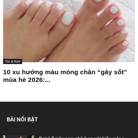
Tóc & Nail
10 xu hướng màu móng chân “gây sốt”
mùa hè 2026:...
BÀI NỔI BẬT