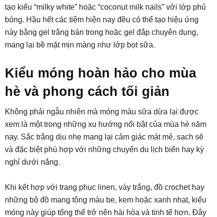
tạo kiểu “milky white” hoặc “coconut milk nails” với lớp phủ
bóng. Hầu hết các tiệm hiện nay đều có thể tạo hiệu ứng
này bằng gel trắng bán trong hoặc gel đắp chuyên dụng,
mang lại bề mặt mịn màng như lớp bọt sữa.
Kiểu móng hoàn hảo cho mùa
hè và phong cách tối giản
Không phải ngẫu nhiên mà móng màu sữa dừa lại được
xem là một trong những xu hướng nổi bật của mùa hè năm
nay. Sắc trắng dịu nhẹ mang lại cảm giác mát mẻ, sạch sẽ
và đặc biệt phù hợp với những chuyến du lịch biển hay kỳ
nghỉ dưới nắng.
Khi kết hợp với trang phục linen, váy trắng, đồ crochet hay
những bộ đồ mang tông màu be, kem hoặc xanh nhạt, kiểu
móng này giúp tổng thể trở nên hài hòa và tinh tế hơn. Đây