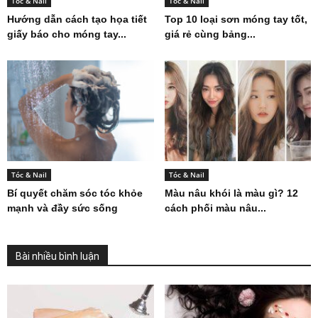
Tóc & Nail
Tóc & Nail
Hướng dẫn cách tạo họa tiết
Top 10 loại sơn móng tay tốt,
giấy báo cho móng tay...
giá rẻ cùng bảng...
Tóc & Nail
Tóc & Nail
Bí quyết chăm sóc tóc khỏe
Màu nâu khói là màu gì? 12
mạnh và đầy sức sống
cách phối màu nâu...
Bài nhiều bình luận