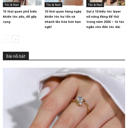
Tóc & Nail
Tóc & Nail
Tóc & Nail
15 thói quen phổ biến
10 thói quen hàng ngày
Gợi ý 10 kiểu tóc layer
khiến tóc yếu, dễ gãy
khiến tóc hư tổn và
nữ xứng đáng để thử
rụng
nhanh lão hóa hơn bạn
trong năm 2026 – từ tóc
nghĩ
ngắn cho đến tóc dài
Bài nổi bật