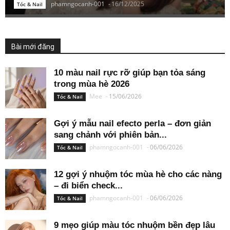
phamngocanh-001
-
16/12/2025
Tóc & Nail
Bài mới đăng
10 màu nail rực rỡ giúp bạn tỏa sáng
trong mùa hè 2026
Mee
-
15/06/2026
Tóc & Nail
Gợi ý mẫu nail efecto perla – đơn giản
sang chảnh với phiên bản...
phamngocanh-001
-
06/06/2026
Tóc & Nail
12 gợi ý nhuộm tóc mùa hè cho các nàng
– đi biển check...
phamngocanh-001
-
06/06/2026
Tóc & Nail
9 mẹo giúp màu tóc nhuộm bền đẹp lâu