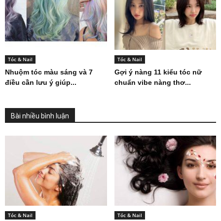
Tóc & Nail
Tóc & Nail
Nhuộm tóc màu sáng và 7
Gợi ý nàng 11 kiểu tóc nữ
điều cần lưu ý giúp...
chuẩn vibe nàng thơ...
Bài nhiều bình luận
Tóc & Nail
Tóc & Nail