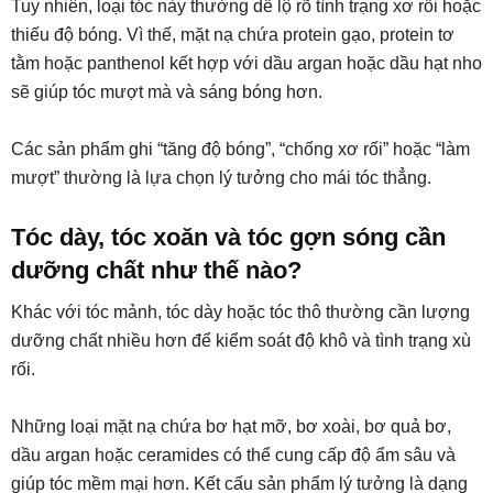
Tuy nhiên, loại tóc này thường dễ lộ rõ tình trạng xơ rối hoặc
thiếu độ bóng. Vì thế, mặt nạ chứa protein gạo, protein tơ
tằm hoặc panthenol kết hợp với dầu argan hoặc dầu hạt nho
sẽ giúp tóc mượt mà và sáng bóng hơn.
Các sản phẩm ghi “tăng độ bóng”, “chống xơ rối” hoặc “làm
mượt” thường là lựa chọn lý tưởng cho mái tóc thẳng.
Tóc dày, tóc xoăn và tóc gợn sóng cần
dưỡng chất như thế nào?
Khác với tóc mảnh, tóc dày hoặc tóc thô thường cần lượng
dưỡng chất nhiều hơn để kiểm soát độ khô và tình trạng xù
rối.
Những loại mặt nạ chứa bơ hạt mỡ, bơ xoài, bơ quả bơ,
dầu argan hoặc ceramides có thể cung cấp độ ẩm sâu và
giúp tóc mềm mại hơn. Kết cấu sản phẩm lý tưởng là dạng