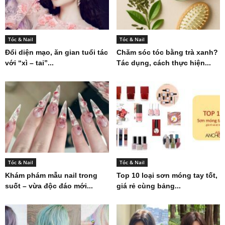
Tóc & Nail
Tóc & Nail
Đổi diện mạo, ăn gian tuổi tác
Chăm sóc tóc bằng trà xanh?
với “xì – tai”...
Tác dụng, cách thực hiện...
Tóc & Nail
Tóc & Nail
Khám phám mẫu nail trong
Top 10 loại sơn móng tay tốt,
suốt – vừa độc đáo mới...
giá rẻ cùng bảng...