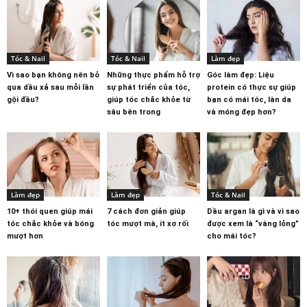
Tóc & Nail
Tóc & Nail
Làm đẹp
Vì sao bạn không nên bỏ
Những thực phẩm hỗ trợ
Góc làm đẹp: Liệu
qua dầu xả sau mỗi lần
sự phát triển của tóc,
protein có thực sự giúp
gội đầu?
giúp tóc chắc khỏe từ
bạn có mái tóc, làn da
sâu bên trong
và móng đẹp hơn?
Làm đẹp
Làm đẹp
Tóc & Nail
10+ thói quen giúp mái
7 cách đơn giản giúp
Dầu argan là gì và vì sao
tóc chắc khỏe và bóng
tóc mượt mà, ít xơ rối
được xem là “vàng lỏng”
mượt hơn
cho mái tóc?