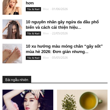
hơn
Mee
-
01/06/2026
Tóc & Nail
10 nguyên nhân gây ngứa da đầu phổ
biến và cách cải thiện hiệu...
Mee
-
22/05/2026
Tóc & Nail
10 xu hướng màu móng chân “gây sốt”
mùa hè 2026: Đơn giản nhưng...
Mee
-
05/05/2026
Tóc & Nail
Bài ngẫu nhiên