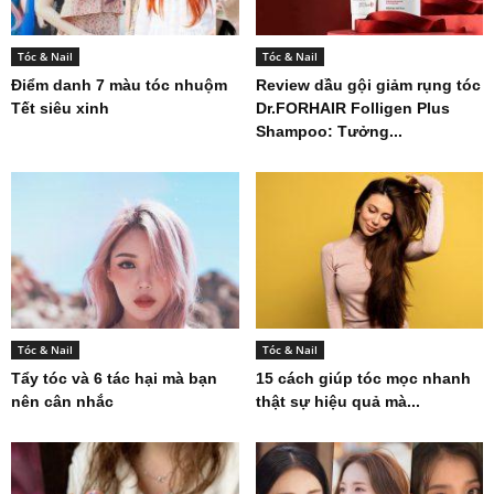
Tóc & Nail
Tóc & Nail
Điểm danh 7 màu tóc nhuộm
Review dầu gội giảm rụng tóc
Tết siêu xinh
Dr.FORHAIR Folligen Plus
Shampoo: Tưởng...
Tóc & Nail
Tóc & Nail
Tẩy tóc và 6 tác hại mà bạn
15 cách giúp tóc mọc nhanh
nên cân nhắc
thật sự hiệu quả mà...