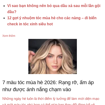
Vì sao bạn không nên bỏ qua dầu xả sau mỗi lần gội
đầu?
12 gợi ý nhuộm tóc mùa hè cho các nàng – đi biển
check in tóc xinh siêu hot
Xem thêm
7 màu tóc mùa hè 2026: Rạng rỡ, ấm áp
như được ánh nắng chạm vào
Những ngày hè luôn là thời điểm lý tưởng để làm mới diện mạo
và một màu tóc phù hợp có thể giúp bạn thay đổi đáng kể vẻ