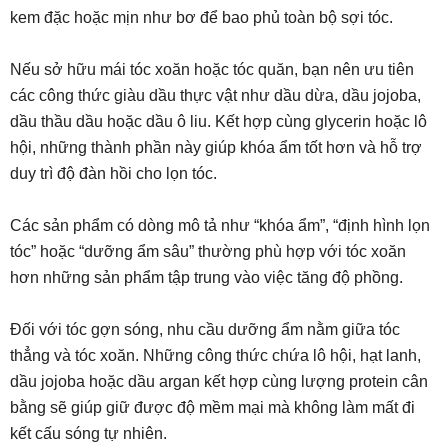
kem đặc hoặc mịn như bơ để bao phủ toàn bộ sợi tóc.
Nếu sở hữu mái tóc xoăn hoặc tóc quăn, bạn nên ưu tiên
các công thức giàu dầu thực vật như dầu dừa, dầu jojoba,
dầu thầu dầu hoặc dầu ô liu. Kết hợp cùng glycerin hoặc lô
hội, những thành phần này giúp khóa ẩm tốt hơn và hỗ trợ
duy trì độ đàn hồi cho lọn tóc.
Các sản phẩm có dòng mô tả như “khóa ẩm”, “định hình lọn
tóc” hoặc “dưỡng ẩm sâu” thường phù hợp với tóc xoăn
hơn những sản phẩm tập trung vào việc tăng độ phồng.
Đối với tóc gợn sóng, nhu cầu dưỡng ẩm nằm giữa tóc
thẳng và tóc xoăn. Những công thức chứa lô hội, hạt lanh,
dầu jojoba hoặc dầu argan kết hợp cùng lượng protein cân
bằng sẽ giúp giữ được độ mềm mại mà không làm mất đi
kết cấu sóng tự nhiên.