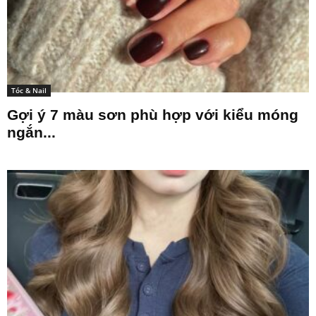
Tóc & Nail
Gợi ý 7 màu sơn phù hợp với kiểu móng
ngắn...