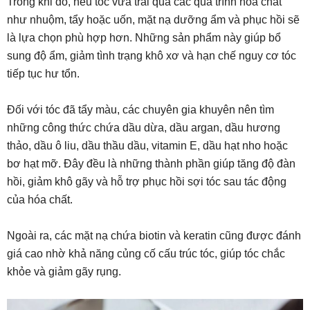
Trong khi đó, nếu tóc vừa trải qua các quá trình hóa chất
như nhuộm, tẩy hoặc uốn, mặt nạ dưỡng ẩm và phục hồi sẽ
là lựa chọn phù hợp hơn. Những sản phẩm này giúp bổ
sung độ ẩm, giảm tình trạng khô xơ và hạn chế nguy cơ tóc
tiếp tục hư tổn.
Đối với tóc đã tẩy màu, các chuyên gia khuyên nên tìm
những công thức chứa dầu dừa, dầu argan, dầu hương
thảo, dầu ô liu, dầu thầu dầu, vitamin E, dầu hạt nho hoặc
bơ hạt mỡ. Đây đều là những thành phần giúp tăng độ đàn
hồi, giảm khô gãy và hỗ trợ phục hồi sợi tóc sau tác động
của hóa chất.
Ngoài ra, các mặt nạ chứa biotin và keratin cũng được đánh
giá cao nhờ khả năng củng cố cấu trúc tóc, giúp tóc chắc
khỏe và giảm gãy rụng.