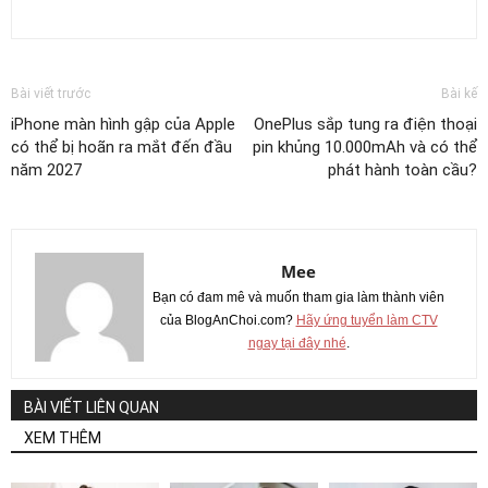
Bài viết trước
Bài kế
iPhone màn hình gập của Apple
OnePlus sắp tung ra điện thoại
có thể bị hoãn ra mắt đến đầu
pin khủng 10.000mAh và có thể
năm 2027
phát hành toàn cầu?
Mee
Bạn có đam mê và muốn tham gia làm thành viên
của BlogAnChoi.com?
Hãy ứng tuyển làm CTV
ngay tại đây nhé
.
BÀI VIẾT LIÊN QUAN
XEM THÊM