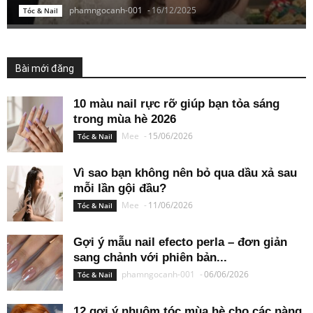
phamngocanh-001
-
16/12/2025
Tóc & Nail
Bài mới đăng
10 màu nail rực rỡ giúp bạn tỏa sáng
trong mùa hè 2026
Mee
-
15/06/2026
Tóc & Nail
Vì sao bạn không nên bỏ qua dầu xả sau
mỗi lần gội đầu?
Mee
-
11/06/2026
Tóc & Nail
Gợi ý mẫu nail efecto perla – đơn giản
sang chảnh với phiên bản...
phamngocanh-001
-
06/06/2026
Tóc & Nail
12 gợi ý nhuộm tóc mùa hè cho các nàng