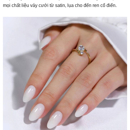
mọi chất liệu váy cưới từ satin, lụa cho đến ren cổ điển.