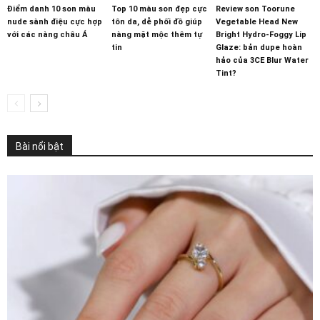
Điểm danh 10 son màu
Top 10 màu son đẹp cực
Review son Toorune
nude sành điệu cực hợp
tôn da, dễ phối đồ giúp
Vegetable Head New
với các nàng châu Á
nàng mặt mộc thêm tự
Bright Hydro-Foggy Lip
tin
Glaze: bản dupe hoàn
hảo của 3CE Blur Water
Tint?
Bài nổi bật