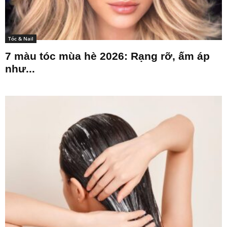
Tóc & Nail
7 màu tóc mùa hè 2026: Rạng rỡ, ấm áp
như...