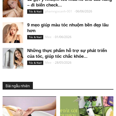
– đi biển check...
phamngocanh-001
-
06/06/2026
Tóc & Nail
9 mẹo giúp màu tóc nhuộm bền đẹp lâu
hơn
Mee
-
01/06/2026
Tóc & Nail
Những thực phẩm hỗ trợ sự phát triển
của tóc, giúp tóc chắc khỏe...
Mee
-
28/05/2026
Tóc & Nail
Bài ngẫu nhiên