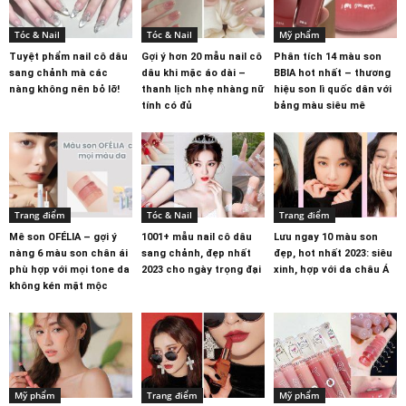
Tóc & Nail
Tóc & Nail
Mỹ phẩm
Tuyệt phẩm nail cô dâu
Gợi ý hơn 20 mẫu nail cô
Phân tích 14 màu son
sang chảnh mà các
dâu khi mặc áo dài –
BBIA hot nhất – thương
nàng không nên bỏ lỡ!
thanh lịch nhẹ nhàng nữ
hiệu son lì quốc dân với
tính có đủ
bảng màu siêu mê
Trang điểm
Tóc & Nail
Trang điểm
Mê son OFÉLIA – gợi ý
1001+ mẫu nail cô dâu
Lưu ngay 10 màu son
nàng 6 màu son chân ái
sang chảnh, đẹp nhất
đẹp, hot nhất 2023: siêu
phù hợp với mọi tone da
2023 cho ngày trọng đại
xinh, hợp với da châu Á
không kén mặt mộc
Mỹ phẩm
Trang điểm
Mỹ phẩm