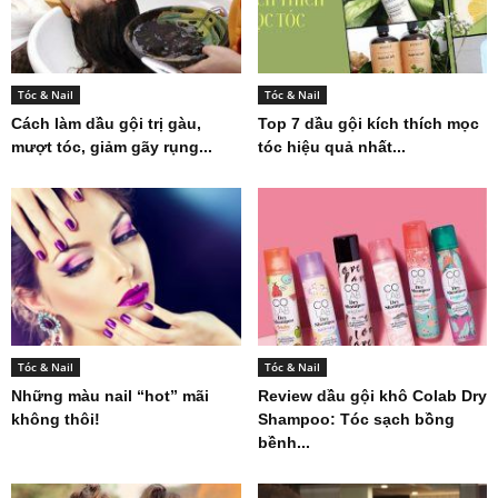
Tóc & Nail
Tóc & Nail
Cách làm dầu gội trị gàu,
Top 7 dầu gội kích thích mọc
mượt tóc, giảm gãy rụng...
tóc hiệu quả nhất...
Tóc & Nail
Tóc & Nail
Những màu nail “hot” mãi
Review dầu gội khô Colab Dry
không thôi!
Shampoo: Tóc sạch bồng
bềnh...