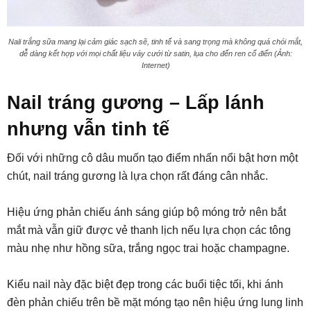
Nali trắng sữa mang lại cảm giác sạch sẽ, tinh tế và sang trọng mà không quá chói mắt,
dễ dàng kết hợp với mọi chất liệu váy cưới từ satin, lụa cho đến ren cổ điển (Ảnh:
Internet)
Nail tráng gương – Lấp lánh
nhưng vẫn tinh tế
Đối với những cô dâu muốn tạo điểm nhấn nổi bật hơn một
chút, nail tráng gương là lựa chọn rất đáng cân nhắc.
Hiệu ứng phản chiếu ánh sáng giúp bộ móng trở nên bắt
mắt mà vẫn giữ được vẻ thanh lịch nếu lựa chọn các tông
màu nhẹ như hồng sữa, trắng ngọc trai hoặc champagne.
Kiểu nail này đặc biệt đẹp trong các buổi tiệc tối, khi ánh
đèn phản chiếu trên bề mặt móng tạo nên hiệu ứng lung linh