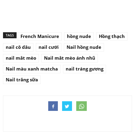
TAGS
French Manicure
hồng nude
Hồng thạch
nail cô dâu
nail cưới
Nail hồng nude
nail mắt mèo
Nail mắt mèo ánh nhũ
Nail màu xanh matcha
nail tráng gương
Nail trắng sữa