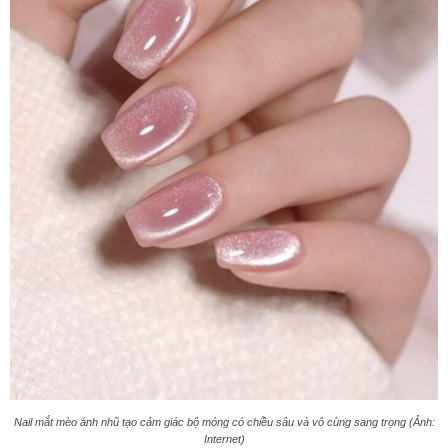
Nail mắt mèo ánh nhũ tạo cảm giác bộ móng có chiều sâu và vô cùng sang trọng (Ảnh:
Internet)