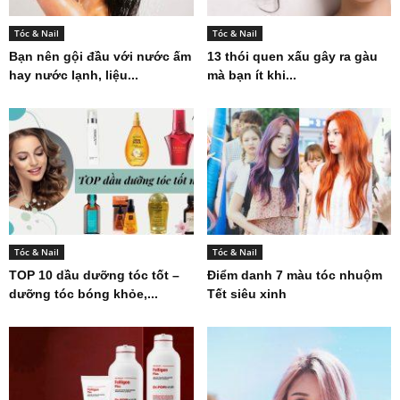
Tóc & Nail
Tóc & Nail
Bạn nên gội đầu với nước ấm
13 thói quen xấu gây ra gàu
hay nước lạnh, liệu...
mà bạn ít khi...
Tóc & Nail
Tóc & Nail
TOP 10 dầu dưỡng tóc tốt –
Điểm danh 7 màu tóc nhuộm
dưỡng tóc bóng khỏe,...
Tết siêu xinh