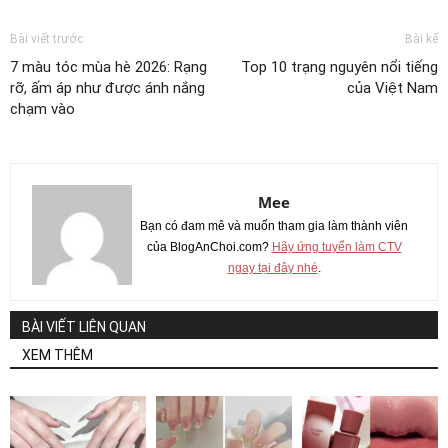
Bài viết trước
Bài kế
7 màu tóc mùa hè 2026: Rạng
Top 10 trạng nguyên nổi tiếng
rỡ, ấm áp như được ánh nắng
của Việt Nam
chạm vào
Mee
Bạn có đam mê và muốn tham gia làm thành viên
của BlogAnChoi.com?
Hãy ứng tuyển làm CTV
ngay tại đây nhé
.
BÀI VIẾT LIÊN QUAN
XEM THÊM