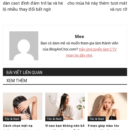
dàn cast đình đám trở lại và hé
cho mùa hè này thêm tươi mát
lộ nhiều thay đổi bất ngờ
và rực rỡ
Mee
Bạn có đam mê và muốn tham gia làm thành viên
của BlogAnChoi.com?
Hãy ứng tuyển làm CTV
ngay tại đây nhé
.
BÀI VIẾT LIÊN QUAN
XEM THÊM
Tóc & Nail
Tóc & Nail
Tóc & Nail
Cách chọn mặt nạ
Vì sao bạn không nên bỏ
9 mẹo giúp màu tóc