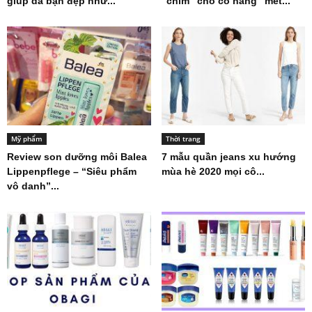
giúp da bạn đẹp như...
“chìm” cho cô nàng “mét...
Mỹ phẩm
Thời trang
Review son dưỡng môi Balea
7 mẫu quần jeans xu hướng
Lippenpflege – “Siêu phẩm
mùa hè 2020 mọi cô...
vô danh”...