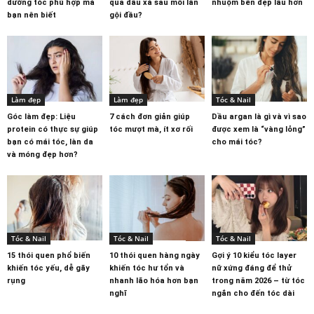
dưỡng tóc phù hợp mà
qua dầu xả sau mỗi lần
nhuộm bền đẹp lâu hơn
bạn nên biết
gội đầu?
Làm đẹp
Làm đẹp
Tóc & Nail
Góc làm đẹp: Liệu
7 cách đơn giản giúp
Dầu argan là gì và vì sao
protein có thực sự giúp
tóc mượt mà, ít xơ rối
được xem là “vàng lỏng”
bạn có mái tóc, làn da
cho mái tóc?
và móng đẹp hơn?
Tóc & Nail
Tóc & Nail
Tóc & Nail
15 thói quen phổ biến
10 thói quen hàng ngày
Gợi ý 10 kiểu tóc layer
khiến tóc yếu, dễ gãy
khiến tóc hư tổn và
nữ xứng đáng để thử
rụng
nhanh lão hóa hơn bạn
trong năm 2026 – từ tóc
nghĩ
ngắn cho đến tóc dài