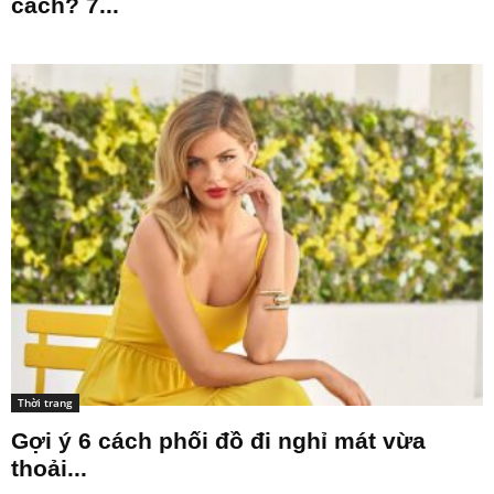
cách? 7...
Thời trang
Gợi ý 6 cách phối đồ đi nghỉ mát vừa
thoải...