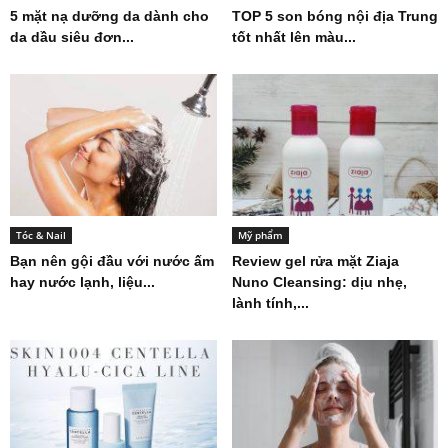
5 mặt nạ dưỡng da dành cho
TOP 5 son bóng nội địa Trung
da dầu siêu đơn...
tốt nhất lên màu...
Tóc & Nail
Mỹ phẩm
Bạn nên gội đầu với nước ấm
Review gel rửa mặt Ziaja
hay nước lạnh, liệu...
Nuno Cleansing: dịu nhẹ,
lành tính,...