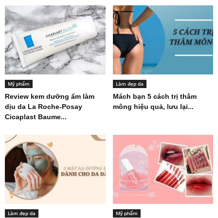
Mỹ phẩm
Làm đẹp da
Review kem dưỡng ẩm làm
Mách bạn 5 cách trị thâm
dịu da La Roche-Posay
mông hiệu quả, lưu lại...
Cicaplast Baume...
Làm đẹp da
Mỹ phẩm