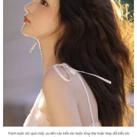
Tránh buộc tóc quá chặt, ưu tiên các kiểu tóc buộc lỏng nhẹ hoặc thay đổi kiểu tóc