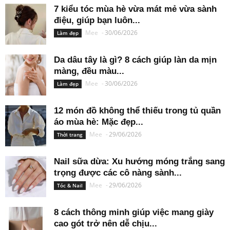
7 kiểu tóc mùa hè vừa mát mẻ vừa sành
điệu, giúp bạn luôn...
Mee
-
30/06/2026
Làm đẹp
Da dâu tây là gì? 8 cách giúp làn da mịn
màng, đều màu...
Mee
-
30/06/2026
Làm đẹp
12 món đồ không thể thiếu trong tủ quần
áo mùa hè: Mặc đẹp...
Mee
-
29/06/2026
Thời trang
Nail sữa dừa: Xu hướng móng trắng sang
trọng được các cô nàng sành...
Mee
-
29/06/2026
Tóc & Nail
8 cách thông minh giúp việc mang giày
cao gót trở nên dễ chịu...