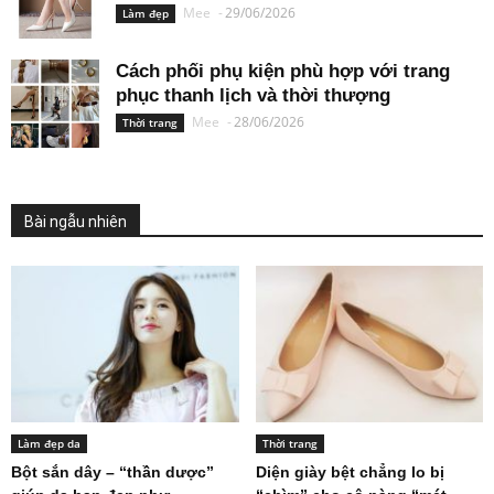
Mee
-
29/06/2026
Làm đẹp
Cách phối phụ kiện phù hợp với trang
phục thanh lịch và thời thượng
Mee
-
28/06/2026
Thời trang
Bài ngẫu nhiên
Làm đẹp da
Thời trang
Bột sắn dây – “thần dược”
Diện giày bệt chẳng lo bị