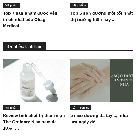
Mỹ phẩm
Mỹ phẩm
Top 7 sản phẩm được yêu
Top 6 son dưỡng môi tốt nhất
thích nhất của Obagi
thị trường hiện nay...
Medical...
Bài nhiều bình luận
Mỹ phẩm
Làm đẹp da
Review tinh chất trị thâm mụn
5 mẹo dưỡng da tay tại nhà –
The Ordinary Niacinamide
lưu ngày để...
10% +...