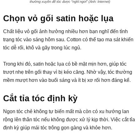
thường xuyên để tóc được “nghỉ ngơi” (Ảnh: Internet)
Chọn vỏ gối satin hoặc lụa
Chất liệu vỏ gối ảnh hưởng nhiều hơn bạn nghĩ đến tình
trạng tóc vào sáng hôm sau. Cotton có thể tạo ma sát khiến
tóc dễ rối, khô và gãy trong lúc ngủ.
Trong khi đó, satin hoặc lụa có bề mặt mịn hơn, giúp tóc
trượt nhẹ trên gối thay vì bị kéo căng. Nhờ vậy, tóc thường
mềm mượt hơn vào buổi sáng và ít bị xơ rối hơn đáng kể.
Cắt tỉa tóc định kỳ
Ngọn tóc chẻ không tự biến mất mà còn có xu hướng lan
rộng lên thân tóc nếu không được xử lý kịp thời. Việc cắt tỉa
định kỳ giúp mái tóc trông gọn gàng và khỏe hơn.