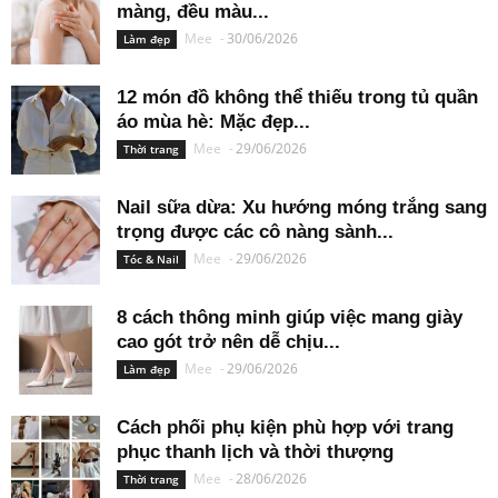
màng, đều màu...
Mee
-
30/06/2026
Làm đẹp
12 món đồ không thể thiếu trong tủ quần
áo mùa hè: Mặc đẹp...
Mee
-
29/06/2026
Thời trang
Nail sữa dừa: Xu hướng móng trắng sang
trọng được các cô nàng sành...
Mee
-
29/06/2026
Tóc & Nail
8 cách thông minh giúp việc mang giày
cao gót trở nên dễ chịu...
Mee
-
29/06/2026
Làm đẹp
Cách phối phụ kiện phù hợp với trang
phục thanh lịch và thời thượng
Mee
-
28/06/2026
Thời trang