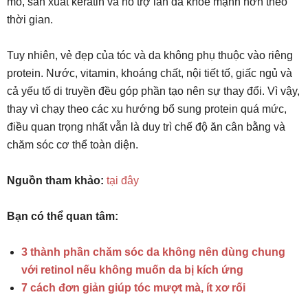
mô, sản xuất keratin và hỗ trợ làn da khỏe mạnh hơn theo
thời gian.
Tuy nhiên, vẻ đẹp của tóc và da không phụ thuộc vào riêng
protein. Nước, vitamin, khoáng chất, nội tiết tố, giấc ngủ và
cả yếu tố di truyền đều góp phần tạo nên sự thay đổi. Vì vậy,
thay vì chạy theo các xu hướng bổ sung protein quá mức,
điều quan trọng nhất vẫn là duy trì chế độ ăn cân bằng và
chăm sóc cơ thể toàn diện.
Nguồn tham khảo:
tại đây
Bạn có thể quan tâm:
3 thành phần chăm sóc da không nên dùng chung
với retinol nếu không muốn da bị kích ứng
7 cách đơn giản giúp tóc mượt mà, ít xơ rối