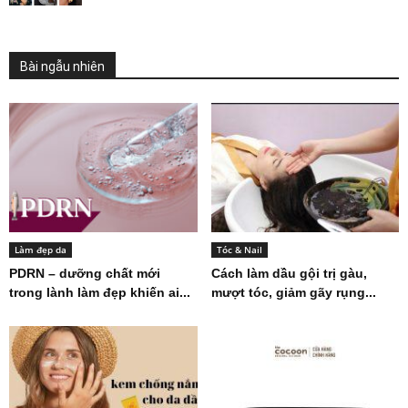
Bài ngẫu nhiên
Làm đẹp da
Tóc & Nail
PDRN – dưỡng chất mới
Cách làm dầu gội trị gàu,
trong lành làm đẹp khiến ai...
mượt tóc, giảm gãy rụng...