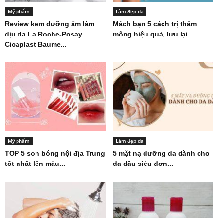
Mỹ phẩm
Làm đẹp da
Review kem dưỡng ẩm làm
Mách bạn 5 cách trị thâm
dịu da La Roche-Posay
mông hiệu quả, lưu lại...
Cicaplast Baume...
Mỹ phẩm
Làm đẹp da
TOP 5 son bóng nội địa Trung
5 mặt nạ dưỡng da dành cho
tốt nhất lên màu...
da dầu siêu đơn...