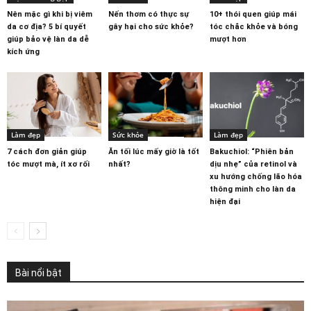
Nên mặc gì khi bị viêm
Nến thơm có thực sự
10+ thói quen giúp mái
da cơ địa? 5 bí quyết
gây hại cho sức khỏe?
tóc chắc khỏe và bóng
giúp bảo vệ làn da dễ
mượt hơn
kích ứng
Làm đẹp
Sức khỏe
Làm đẹp
7 cách đơn giản giúp
Ăn tối lúc mấy giờ là tốt
Bakuchiol: “Phiên bản
tóc mượt mà, ít xơ rối
nhất?
dịu nhẹ” của retinol và
xu hướng chống lão hóa
thông minh cho làn da
hiện đại
Bài nổi bật