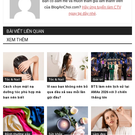
Bạn có đam mê và muốn tham gia làm thành viên
của BlogAnChoi.com?
Hãy ứng tuyển làm CTV
ngay tại đây nhé
.
BÀI VIẾT LIÊN QUAN
XEM THÊM
Tóc & Nail
Tóc & Nail
Giải trí
Cách chọn mặt nạ
Vì sao bạn không nên bỏ
BTS làm nên lịch sử tại
dưỡng tóc phù hợp mà
qua dầu xả sau mỗi lần
AMAs 2026 với 3 chiến
bạn nên biết
gội đầu?
thắng lớn
Bệnh thường gặp
Sức khỏe
Làm đẹp