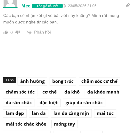
Mee
23/05/2026 21:05
Tác giả bài viết
Các bạn có nhận xét gì về bài viết này không? Mình rất mong
muốn được nghe từ các bạn.
Phản hồi
0
TAGS
ảnh hưởng
bong tróc
chăm sóc cơ thể
chăm sóc tóc
cơ thể
da khô
da khỏe mạnh
da săn chắc
đặc biệt
giúp da săn chắc
làm đẹp
làn da
làn da căng mịn
mái tóc
mái tóc chắc khỏe
móng tay