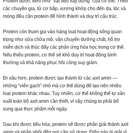
Protein được xem như “vật liệu xây dựng” của cơ thể. Theo
các chuyên gia, từ cơ bắp, xương khớp cho đến da, tóc và
móng đều cần protein để hình thành và duy trì cấu trúc.
Protein còn tham gia vào hàng loạt hoạt động sống quan
trọng như sửa chữa mô, vận chuyển dưỡng chất, hỗ trợ
miễn dịch và thúc đẩy các phản ứng hóa học trong cơ thể.
Nếu thiếu protein, cơ thể sẽ khó duy trì hoạt động bình
thường và khả năng phục hồi cũng suy giảm.
Đi sâu hơn, protein được tạo thành từ các axit amin —
những “viên gạch” nhỏ mà cơ thể dùng để tạo nên nhiều
loại protein khác nhau. Tuy nhiên, cơ thể không thể tự sản
xuất toàn bộ axit amin cần thiết, vì vậy chúng ta phải bổ
sung qua thực phẩm mỗi ngày.
Sau khi được tiêu hóa, protein sẽ được phân giải thành axit
amin và phân phối đến nơi cần sử dụng. Điều này lý giải vì