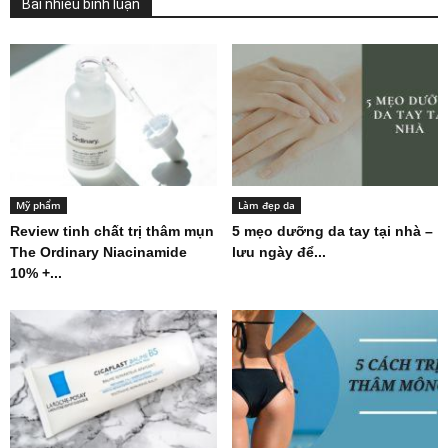
Bài nhiều bình luận
Mỹ phẩm
Làm đẹp da
Review tinh chất trị thâm mụn
5 mẹo dưỡng da tay tại nhà –
The Ordinary Niacinamide
lưu ngày để...
10% +...