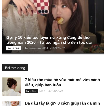
Gợi ý 10 kiểu tóc layer nữ xứng đáng để thử
trong năm 2026 – từ tóc ngắn cho đến tóc dài
phamngocanh-001
-
16/12/2025
Tóc & Nail
Bài mới đăng
7 kiểu tóc mùa hè vừa mát mẻ vừa sành
điệu, giúp bạn luôn...
Mee
-
30/06/2026
Làm đẹp
Da dâu tây là gì? 8 cách giúp làn da mịn