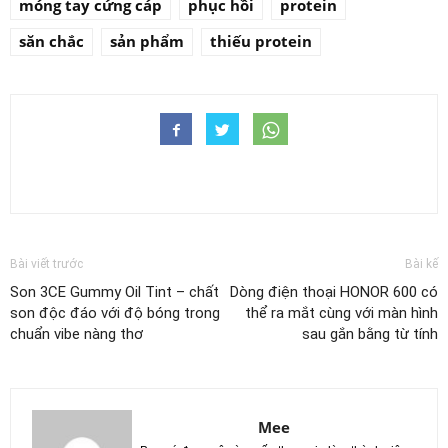
móng tay cứng cáp
phục hồi
protein
săn chắc
sản phẩm
thiếu protein
Bài viết trước
Bài kế
Son 3CE Gummy Oil Tint – chất
Dòng điện thoại HONOR 600 có
son độc đáo với độ bóng trong
thể ra mắt cùng với màn hình
chuẩn vibe nàng thơ
sau gắn bằng từ tính
Mee