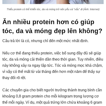
Thiếu protein có thể khiến tóc, da và móng trở nên yếu và “xấu” đi (Ảnh: Internet)
Ăn nhiều protein hơn có giúp
tóc, da và móng đẹp lên không?
Câu trả lời là có, nhưng chỉ đến một mức nhất định.
Nếu cơ thể đang thiếu protein, việc bổ sung đầy đủ sẽ giúp
tóc, da và móng cải thiện dần theo thời gian. Tuy nhiên, điều
này không xảy ra ngay lập tức. Tóc và móng mọc khá chậm,
vì vậy có thể mất từ vài tháng đến hơn một năm để thấy sự
thay đổi rõ rệt.
Các chuyên gia cho biết người trưởng thành trung bình cần
khoảng 0,8 gram protein cho mỗi kilogram trọng lượng cơ
thể mỗi ngày. Ví dụ, một quả trứng lớn chứa khoảng 6 gram