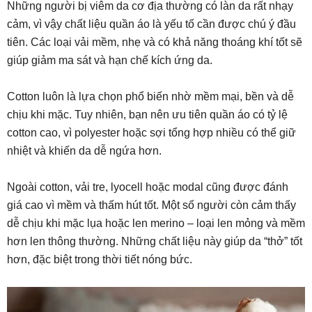
Những người bị viêm da cơ địa thường có làn da rất nhạy
cảm, vì vậy chất liệu quần áo là yếu tố cần được chú ý đầu
tiên. Các loại vải mềm, nhẹ và có khả năng thoáng khí tốt sẽ
giúp giảm ma sát và hạn chế kích ứng da.
Cotton luôn là lựa chọn phổ biến nhờ mềm mại, bền và dễ
chịu khi mặc. Tuy nhiên, bạn nên ưu tiên quần áo có tỷ lệ
cotton cao, vì polyester hoặc sợi tổng hợp nhiều có thể giữ
nhiệt và khiến da dễ ngứa hơn.
Ngoài cotton, vải tre, lyocell hoặc modal cũng được đánh
giá cao vì mềm và thấm hút tốt. Một số người còn cảm thấy
dễ chịu khi mặc lụa hoặc len merino – loại len mỏng và mềm
hơn len thông thường. Những chất liệu này giúp da “thở” tốt
hơn, đặc biệt trong thời tiết nóng bức.