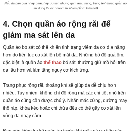
Nếu da bạn quá nhạy cảm, hãy ưu tiên những gam màu sáng, trung tính hoặc quần áo
sử dụng thuốc nhuộm tự nhiên (Ảnh: Internet)
4. Chọn quần áo rộng rãi để
giảm ma sát lên da
Quần áo bó sát có thể khiến tình trạng viêm da cơ địa nặng
hơn do liên tục cọ xát lên bề mặt da. Những bộ đồ quá ôm,
đặc biệt là quần áo
thể thao
bó sát, thường giữ mồ hôi trên
da lâu hơn và làm tăng nguy cơ kích ứng.
Trang phục rộng rãi, thoáng khí sẽ giúp da dễ chịu hơn
nhiều. Tuy nhiên, không chỉ độ rộng mà các chi tiết nhỏ trên
quần áo cũng cần được chú ý. Nhãn mác cứng, đường may
thô ráp, khóa kéo hoặc chỉ thừa đều có thể gây cọ xát lên
vùng da nhạy cảm.
Bạn nên kiểm tra kỹ quần áo trước khi mặc và ưu tiên các