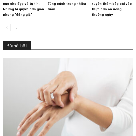
sao cho đẹp và tự tin:
đúng cách trong nhiều
xuyên thêm bắp cải vào
Những bí quyết đơn giản
tuần
thực đơn ăn uống
nhưng “đáng giá”
thường ngày
Bài nổi bật