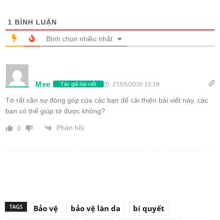
1
BÌNH LUẬN
Bình chọn nhiều nhất
Mee
27/05/2026 15:19
Tác giả bài viết
Tớ rất cần sự đóng góp của các bạn để cải thiện bài viết này, các
bạn có thể giúp tớ được không?
Phản hồi
0
TAGS
Bảo vệ
bảo vệ làn da
bí quyết