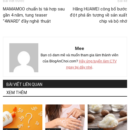
Bài viết trước
Bài kế
MAMAMOO chuẩn bị tái hợp sau
Hãng HUAWEI công bố bước
gần 4 năm, tung teaser
đột phá ấn tượng về sản xuất
“4WARD” đầy nghệ thuật
chip và bộ nhớ
Mee
Bạn có đam mê và muốn tham gia làm thành viên
của BlogAnChoi.com?
Hãy ứng tuyển làm CTV
ngay tại đây nhé
.
BÀI VIẾT LIÊN QUAN
XEM THÊM