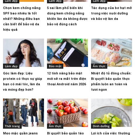
Làm đẹp
Làm đẹp
Làm đẹp
Chọn kem chống nắng
5 sai lầm phổ biến khi
Tác dụng của bơ hạt mỡ
SPF bao nhiêu là tốt
dùng kem chống nắng
trong việc nuôi dưỡng
nhất? Những điều bạn
khiến làn da không được
và bảo vệ làn da
cần biết để bảo vệ da
bảo vệ đúng cách
hiệu quả
Làm đẹp
Bảo mật
Ẩm thực
Góc làm đẹp: Liệu
12 tính năng bảo mật
Nhiệt độ tủ đông chuẩn:
protein có thực sự giúp
mới sẽ ra mắt trên điện
Bí quyết bảo quản thực
bạn có mái tóc, làn da
thoại Android năm 2026
phẩm luôn an toàn và
và móng đẹp hơn?
tươi ngon
Thời trang
Ẩm thực
Dinh dưỡng
Mẹo mặc quần jeans
Bí quyết bảo quản táo
Lợi ích của việc thường