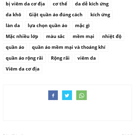
bị viêm da cơ địa
cơ thể
da dễ kích ứng
da khô
Giặt quần áo đúng cách
kích ứng
làn da
lựa chọn quần áo
mặc gì
Mặc nhiều lớp
màu sắc
mềm mại
nhiệt độ
quần áo
quần áo mềm mại và thoáng khí
quần áo rộng rãi
Rộng rãi
viêm da
Viêm da cơ địa