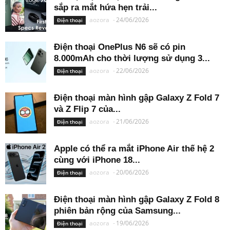
sắp ra mắt hứa hẹn trải...
aozora
-
24/06/2026
Điện thoại
Điện thoại OnePlus N6 sẽ có pin
8.000mAh cho thời lượng sử dụng 3...
aozora
-
22/06/2026
Điện thoại
Điện thoại màn hình gập Galaxy Z Fold 7
và Z Flip 7 của...
aozora
-
21/06/2026
Điện thoại
Apple có thể ra mắt iPhone Air thế hệ 2
cùng với iPhone 18...
aozora
-
20/06/2026
Điện thoại
Điện thoại màn hình gập Galaxy Z Fold 8
phiên bản rộng của Samsung...
aozora
-
19/06/2026
Điện thoại