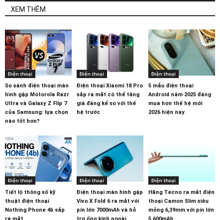
XEM THÊM
Điện thoại
Điện thoại
Điện thoại
So sánh điện thoại màn
Điện thoại Xiaomi 18 Pro
5 mẫu điện thoại
hình gập Motorola Razr
sắp ra mắt có thể tăng
Android năm 2025 đáng
Ultra và Galaxy Z Flip 7
giá đáng kể so với thế
mua hơn thế hệ mới
của Samsung: lựa chọn
hệ trước
2026 hiện nay
nào tốt hơn?
Điện thoại
Điện thoại
Điện thoại
Tiết lộ thông số kỹ
Điện thoại màn hình gập
Hãng Tecno ra mắt điện
thuật điện thoại
Vivo X Fold 6 ra mắt với
thoại Camon Slim siêu
Nothing Phone 4b sắp
pin lớn 7000mAh và hỗ
mỏng 6,39mm với pin lớn
ra mắt
trợ ống kính ngoài
5.600mAh