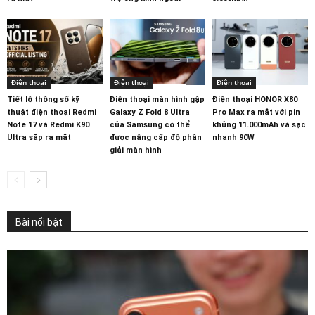
Điện thoại
Điện thoại
Điện thoại
Tiết lộ thông số kỹ
Điện thoại màn hình gập
Điện thoại HONOR X80
thuật điện thoại Redmi
Galaxy Z Fold 8 Ultra
Pro Max ra mắt với pin
Note 17 và Redmi K90
của Samsung có thể
khủng 11.000mAh và sạc
Ultra sắp ra mắt
được nâng cấp độ phân
nhanh 90W
giải màn hình
Bài nổi bật