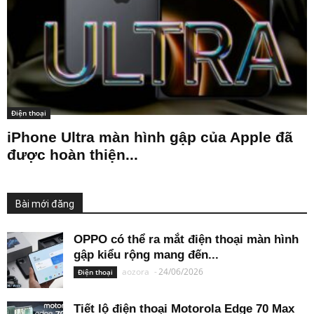
Điện thoại
iPhone Ultra màn hình gập của Apple đã
được hoàn thiện...
Bài mới đăng
OPPO có thể ra mắt điện thoại màn hình
gập kiểu rộng mang đến...
aozora
-
24/06/2026
Điện thoại
Tiết lộ điện thoại Motorola Edge 70 Max