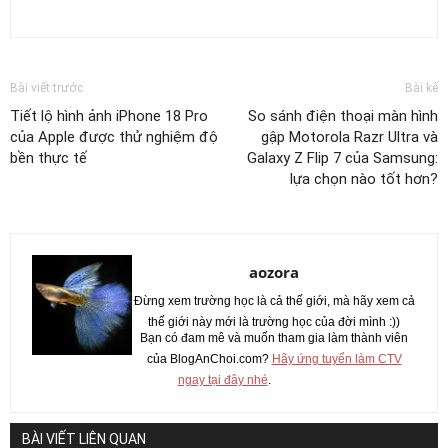
Bài viết trước
Bài kế
Tiết lộ hình ảnh iPhone 18 Pro
So sánh điện thoại màn hình
của Apple được thử nghiệm độ
gập Motorola Razr Ultra và
bền thực tế
Galaxy Z Flip 7 của Samsung:
lựa chọn nào tốt hơn?
aozora
Đừng xem trường học là cả thế giới, mà hãy xem cả
thế giới này mới là trường học của đời mình :))
Bạn có đam mê và muốn tham gia làm thành viên
của BlogAnChoi.com?
Hãy ứng tuyển làm CTV
ngay tại đây nhé
.
BÀI VIẾT LIÊN QUAN