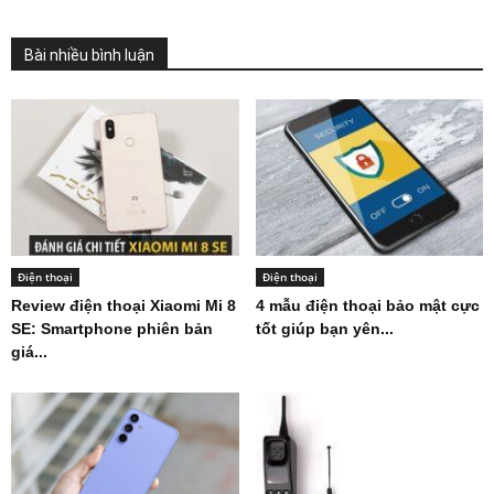
Bài nhiều bình luận
Điện thoại
Điện thoại
Review điện thoại Xiaomi Mi 8
4 mẫu điện thoại bảo mật cực
SE: Smartphone phiên bản
tốt giúp bạn yên...
giá...