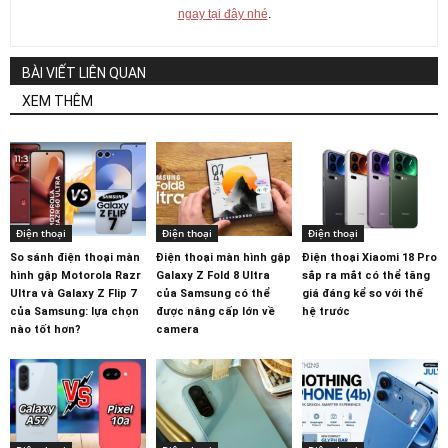
ngay tại đây nhé
.
BÀI VIẾT LIÊN QUAN
XEM THÊM
Điện thoại
Điện thoại
Điện thoại
So sánh điện thoại màn
Điện thoại màn hình gập
Điện thoại Xiaomi 18 Pro
hình gập Motorola Razr
Galaxy Z Fold 8 Ultra
sắp ra mắt có thể tăng
Ultra và Galaxy Z Flip 7
của Samsung có thể
giá đáng kể so với thế
của Samsung: lựa chọn
được nâng cấp lớn về
hệ trước
nào tốt hơn?
camera