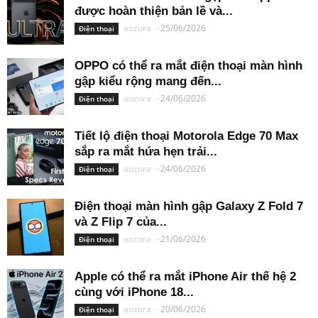
được hoàn thiện bản lề và...
aozora
-
25/06/2026
Điện thoại
OPPO có thể ra mắt điện thoại màn hình
gập kiểu rộng mang đến...
aozora
-
24/06/2026
Điện thoại
Tiết lộ điện thoại Motorola Edge 70 Max
sắp ra mắt hứa hẹn trải...
aozora
-
24/06/2026
Điện thoại
Điện thoại màn hình gập Galaxy Z Fold 7
và Z Flip 7 của...
aozora
-
21/06/2026
Điện thoại
Apple có thể ra mắt iPhone Air thế hệ 2
cùng với iPhone 18...
aozora
-
20/06/2026
Điện thoại