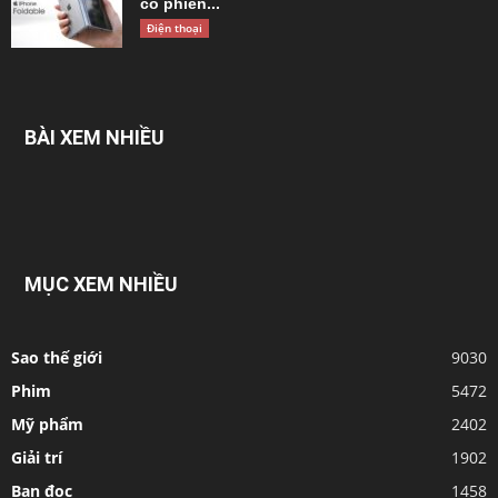
có phiên...
Điện thoại
BÀI XEM NHIỀU
MỤC XEM NHIỀU
Sao thế giới
9030
Phim
5472
Mỹ phẩm
2402
Giải trí
1902
Bạn đọc
1458