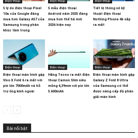
Điện thoại
Điện thoại
Điện thoại
5 lý do điện thoại Pixel
5 mẫu điện thoại
Tiết lộ thông số kỹ
10a của Google đáng
Android năm 2025 đáng
thuật điện thoại
mua hơn Galaxy A57 của
mua hơn thế hệ mới
Nothing Phone 4b sắp
Samsung trong phân
2026 hiện nay
ra mắt
khúc tầm trung
Điện thoại
Điện thoại
Điện thoại
Điện thoại màn hình gập
Hãng Tecno ra mắt điện
Điện thoại màn hình gập
Vivo X Fold 6 ra mắt với
thoại Camon Slim siêu
Galaxy Z Fold 8 Ultra
pin lớn 7000mAh và hỗ
mỏng 6,39mm với pin lớn
của Samsung có thể
trợ ống kính ngoài
5.600mAh
được nâng cấp độ phân
giải màn hình
Bài nổi bật