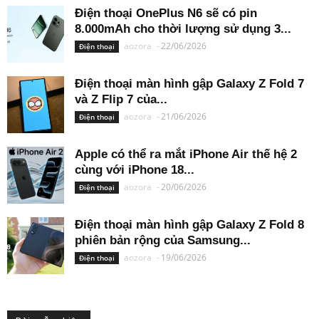
Điện thoại OnePlus N6 sẽ có pin
8.000mAh cho thời lượng sử dụng 3...
aozora
-
22/06/2026
Điện thoại
Điện thoại màn hình gập Galaxy Z Fold 7
và Z Flip 7 của...
aozora
-
21/06/2026
Điện thoại
Apple có thể ra mắt iPhone Air thế hệ 2
cùng với iPhone 18...
aozora
-
20/06/2026
Điện thoại
Điện thoại màn hình gập Galaxy Z Fold 8
phiên bản rộng của Samsung...
aozora
-
19/06/2026
Điện thoại