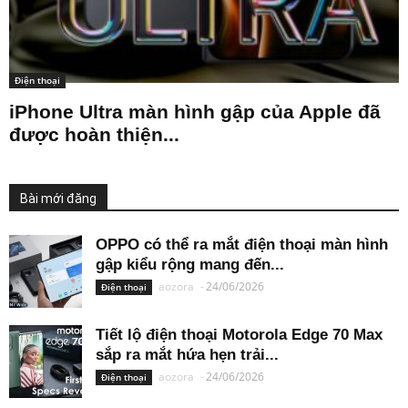
Điện thoại
iPhone Ultra màn hình gập của Apple đã
được hoàn thiện...
Bài mới đăng
OPPO có thể ra mắt điện thoại màn hình
gập kiểu rộng mang đến...
aozora
-
24/06/2026
Điện thoại
Tiết lộ điện thoại Motorola Edge 70 Max
sắp ra mắt hứa hẹn trải...
aozora
-
24/06/2026
Điện thoại