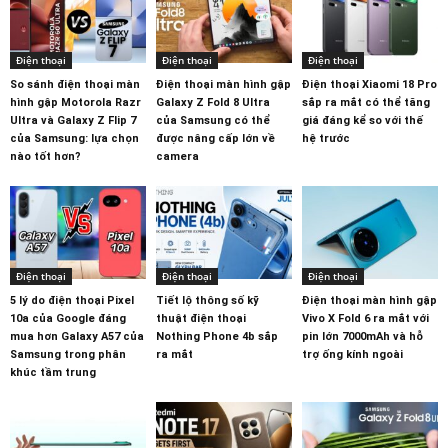
Điện thoại
Điện thoại
Điện thoại
So sánh điện thoại màn
Điện thoại màn hình gập
Điện thoại Xiaomi 18 Pro
hình gập Motorola Razr
Galaxy Z Fold 8 Ultra
sắp ra mắt có thể tăng
Ultra và Galaxy Z Flip 7
của Samsung có thể
giá đáng kể so với thế
của Samsung: lựa chọn
được nâng cấp lớn về
hệ trước
nào tốt hơn?
camera
Điện thoại
Điện thoại
Điện thoại
5 lý do điện thoại Pixel
Tiết lộ thông số kỹ
Điện thoại màn hình gập
10a của Google đáng
thuật điện thoại
Vivo X Fold 6 ra mắt với
mua hơn Galaxy A57 của
Nothing Phone 4b sắp
pin lớn 7000mAh và hỗ
Samsung trong phân
ra mắt
trợ ống kính ngoài
khúc tầm trung