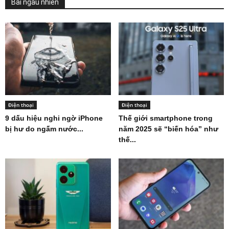
Bài ngẫu nhiên
Điện thoại
Điện thoại
9 dấu hiệu nghi ngờ iPhone
Thế giới smartphone trong
bị hư do ngấm nước...
năm 2025 sẽ “biến hóa” như
thế...