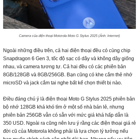
Camera của điện thoại Motorola Moto G Stylus 2025 (Ảnh: Internet)
Ngoài những điều trên, cả hai điện thoại đều có cùng chip
Snapdragon 6 Gen 3, tốc độ sạc có dây và không dây giống
nhau, và camera tương tự. Cả hai đều có các phiên bản
8GB/128GB và 8GB/256GB. Bạn cũng có khe cắm thẻ nhớ
microSD và jack cắm tai nghe bất kể chọn thiết bị nào.
Điều đáng chú ý là điện thoại Moto G Stylus 2025 phiên bản
bộ nhớ 128GB khá khó tìm ở một số nhà bán lẻ, nhưng
phiên bản 256GB vẫn có sẵn với mức giá khá hấp dẫn là
350 USD. Ngoài ra cũng nên lưu ý rằng các điện thoại giá rẻ
đời cũ của Motorola không phải là lựa chọn lý tưởng nếu