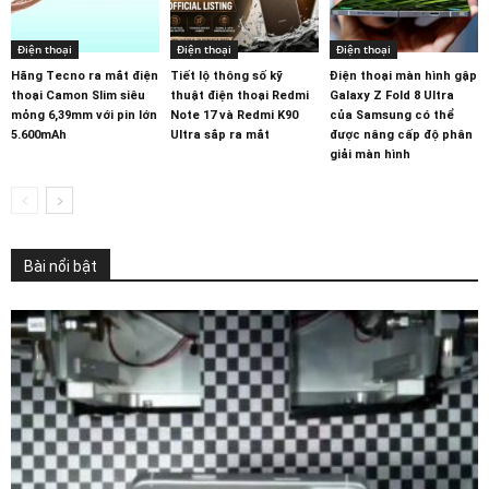
Điện thoại
Điện thoại
Điện thoại
Hãng Tecno ra mắt điện
Tiết lộ thông số kỹ
Điện thoại màn hình gập
thoại Camon Slim siêu
thuật điện thoại Redmi
Galaxy Z Fold 8 Ultra
mỏng 6,39mm với pin lớn
Note 17 và Redmi K90
của Samsung có thể
5.600mAh
Ultra sắp ra mắt
được nâng cấp độ phân
giải màn hình
Bài nổi bật