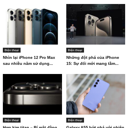
Điện thoại
Điện thoại
Nhìn lại iPhone 12 Pro Max
Những đột phá của iPhone
sau nhiều năm sử dụng...
15: Sự đổi mới mang tầm...
Điện thoại
Điện thoại
Hợp kim titan – Bí mật đằng
Galaxy A55 bứt phá với phiên