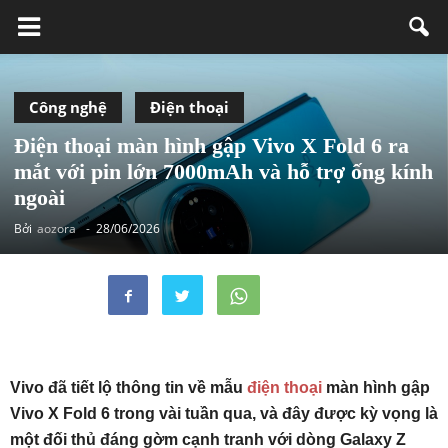
Công nghệ
Điện thoại
Điện thoại màn hình gập Vivo X Fold 6 ra
mắt với pin lớn 7000mAh và hỗ trợ ống kính
ngoài
Bởi
aozora
-
28/06/2026
Vivo đã tiết lộ thông tin về mẫu
điện thoại
màn hình gập
Vivo X Fold 6 trong vài tuần qua, và đây được kỳ vọng là
một đối thủ đáng gờm cạnh tranh với dòng Galaxy Z