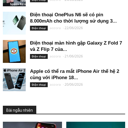
Điện thoại OnePlus N6 sẽ có pin
8.000mAh cho thời lượng sử dụng 3...
aozora
-
22/06/2026
Điện thoại
Điện thoại màn hình gập Galaxy Z Fold 7
và Z Flip 7 của...
aozora
-
21/06/2026
Điện thoại
Apple có thể ra mắt iPhone Air thế hệ 2
cùng với iPhone 18...
aozora
-
20/06/2026
Điện thoại
Bài ngẫu nhiên