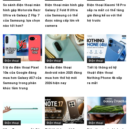
So sánh điện thoại màn
Điện thoại màn hình gập
Điện thoại Xiaomi 18 Pro
hình gập Motorola Razr
Galaxy Z Fold 8 Ultra
sắp ra mắt có thể tăng
Ultra và Galaxy Z Flip 7
của Samsung có thể
giá đáng kể so với thế
của Samsung: lựa chọn
được nâng cấp lớn về
hệ trước
nào tốt hơn?
camera
Điện thoại
Điện thoại
Điện thoại
5 lý do điện thoại Pixel
5 mẫu điện thoại
Tiết lộ thông số kỹ
10a của Google đáng
Android năm 2025 đáng
thuật điện thoại
mua hơn Galaxy A57 của
mua hơn thế hệ mới
Nothing Phone 4b sắp
Samsung trong phân
2026 hiện nay
ra mắt
khúc tầm trung
Điện thoại
Điện thoại
Điện thoại