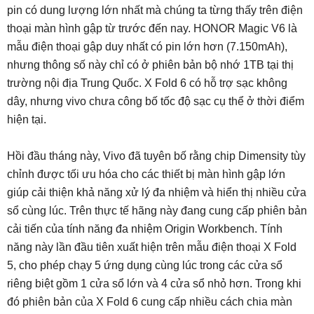
pin có dung lượng lớn nhất mà chúng ta từng thấy trên điện
thoại màn hình gập từ trước đến nay. HONOR Magic V6 là
mẫu điện thoại gập duy nhất có pin lớn hơn (7.150mAh),
nhưng thông số này chỉ có ở phiên bản bộ nhớ 1TB tại thị
trường nội địa Trung Quốc. X Fold 6 có hỗ trợ sạc không
dây, nhưng vivo chưa công bố tốc độ sạc cụ thể ở thời điểm
hiện tại.
Hồi đầu tháng này, Vivo đã tuyên bố rằng chip Dimensity tùy
chỉnh được tối ưu hóa cho các thiết bị màn hình gập lớn
giúp cải thiện khả năng xử lý đa nhiệm và hiển thị nhiều cửa
sổ cùng lúc. Trên thực tế hãng này đang cung cấp phiên bản
cải tiến của tính năng đa nhiệm Origin Workbench. Tính
năng này lần đầu tiên xuất hiện trên mẫu điện thoại X Fold
5, cho phép chạy 5 ứng dụng cùng lúc trong các cửa sổ
riêng biệt gồm 1 cửa sổ lớn và 4 cửa sổ nhỏ hơn. Trong khi
đó phiên bản của X Fold 6 cung cấp nhiều cách chia màn