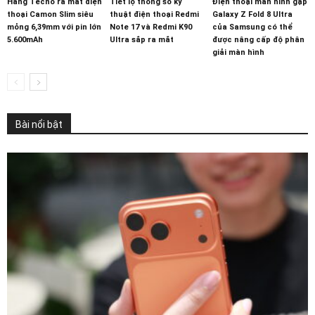
Hãng Tecno ra mắt điện
Tiết lộ thông số kỹ
Điện thoại màn hình gập
thoại Camon Slim siêu
thuật điện thoại Redmi
Galaxy Z Fold 8 Ultra
mỏng 6,39mm với pin lớn
Note 17 và Redmi K90
của Samsung có thể
5.600mAh
Ultra sắp ra mắt
được nâng cấp độ phân
giải màn hình
Bài nổi bật