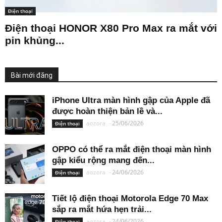
Điện thoại
Điện thoại HONOR X80 Pro Max ra mắt với
pin khủng...
Bài mới đăng
iPhone Ultra màn hình gập của Apple đã
được hoàn thiện bản lề và...
aozora
-
25/06/2026
Điện thoại
OPPO có thể ra mắt điện thoại màn hình
gập kiểu rộng mang đến...
aozora
-
24/06/2026
Điện thoại
Tiết lộ điện thoại Motorola Edge 70 Max
sắp ra mắt hứa hẹn trải...
aozora
-
24/06/2026
Điện thoại