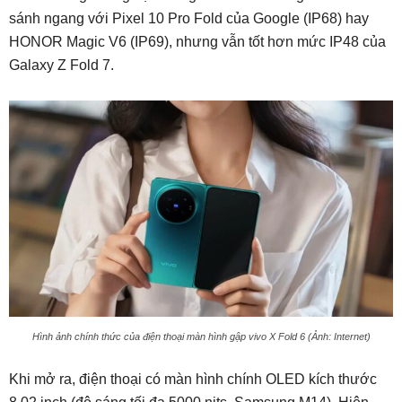
sánh ngang với Pixel 10 Pro Fold của Google (IP68) hay
HONOR Magic V6 (IP69), nhưng vẫn tốt hơn mức IP48 của
Galaxy Z Fold 7.
Hình ảnh chính thức của điện thoại màn hình gập vivo X Fold 6 (Ảnh: Internet)
Khi mở ra, điện thoại có màn hình chính OLED kích thước