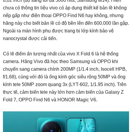
8,02 inch (độ sáng tối đa 5000 nits, Samsung M14). Hiện
chưa có thông tin liệu vivo có áp dụng thiết kế bản lề không
nếp gấp như điện thoại OPPO Find N6 hay không, nhưng
hãng này cho biết bản lề có độ bền lên đến 600.000 lần gập.
Ngoài ra màn hình phụ được trang bị lớp kính bảo vệ
nanocrystal được cải tiến.
Có lẽ điểm ấn tượng nhất của vivo X Fold 6 là hệ thống
camera. Hãng Vivo đã học theo Samsung và OPPO khi
chuyển sang camera chính 200MP (1/1.4 inch, Isocell HPB,
f/1.68), cùng với đó là ống kính góc siêu rộng 50MP và ống
kính tele 50MP zoom quang 3x (LYT-602, 1/1.95 inch). Trên
thực tế, cảm biến tele này lớn hơn cảm biến của Galaxy Z
Fold 7, OPPO Find N6 và HONOR Magic V6.