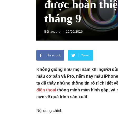
được hoàn thiệ
tháng 9
Bởi
aozora
-
25/06/2026
Facebook
Tweet
Không giống như mọi năm khi người dù
mẫu cơ bản và Pro, năm nay mẫu iPhone 
ta đã thấy những thông tin rò rỉ chi tiết
điện thoại
thông minh màn hình gập, và m
cực về quá trình sản xuất.
Nội dung chính