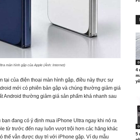
Fl
Đ
tra màn hình gập của Apple (Ảnh: Internet)
4 
mậ
n tại của điện thoại màn hình gập, điều này thực sự
yê
Android mới có phiên bản gập và chúng thường giảm giá
xuất Android thường giảm giá sản phẩm khá nhanh sau
 bạn đang có ý định mua iPhone Ultra ngay khi nó ra
Đ
ple từ trước đến nay luôn vượt trội hơn các hãng khác
5 
 có thể vẫn được duy trì với iPhone gập. Ví dụ mẫu
n