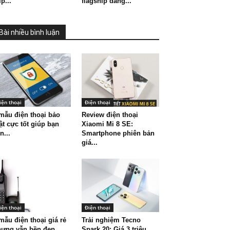
ip...
flagship đáng...
Bài nhiều bình luận
iện thoại
Điện thoại
mẫu điện thoại bảo
Review điện thoại
t cực tốt giúp bạn
Xiaomi Mi 8 SE:
n...
Smartphone phiên bản
giá...
iện thoại
Điện thoại
mẫu điện thoại giá rẻ
Trải nghiệm Tecno
hưng vẫn bền đẹp
Spark 20: Giá 3 triệu