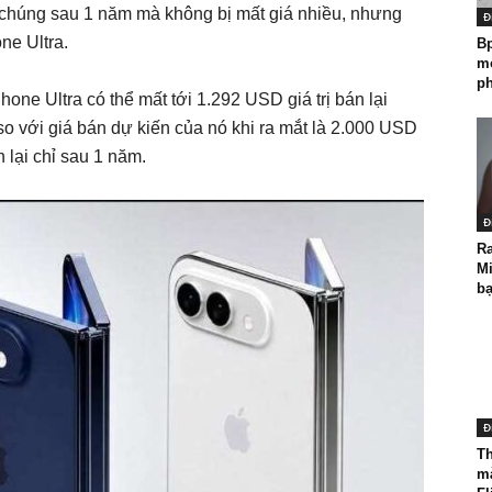
i chúng sau 1 năm mà không bị mất giá nhiều, nhưng
Đ
ne Ultra.
B
mọ
ph
hone Ultra có thể mất tới 1.292 USD giá trị bán lại
so với giá bán dự kiến của nó khi ra mắt là 2.000 USD
 lại chỉ sau 1 năm.
Đ
Ra
Mi
bạ
Đ
Th
mà