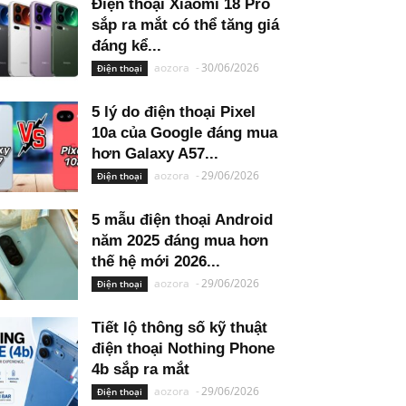
Điện thoại Xiaomi 18 Pro
sắp ra mắt có thể tăng giá
đáng kể...
aozora
-
30/06/2026
Điện thoại
5 lý do điện thoại Pixel
10a của Google đáng mua
hơn Galaxy A57...
aozora
-
29/06/2026
Điện thoại
5 mẫu điện thoại Android
năm 2025 đáng mua hơn
thế hệ mới 2026...
aozora
-
29/06/2026
Điện thoại
Tiết lộ thông số kỹ thuật
điện thoại Nothing Phone
4b sắp ra mắt
aozora
-
29/06/2026
Điện thoại