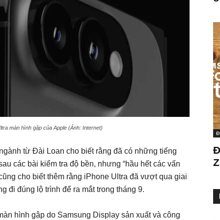
tra màn hình gập của Apple (Ảnh: Internet)
Đ
Đ
 ngành từ Đài Loan cho biết rằng đã có những tiếng
Z
sau các bài kiểm tra độ bền, nhưng “hầu hết các vấn
cũng cho biết thêm rằng iPhone Ultra đã vượt qua giai
đi đúng lộ trình để ra mắt trong tháng 9.
 màn hình gập do Samsung Display sản xuất và công