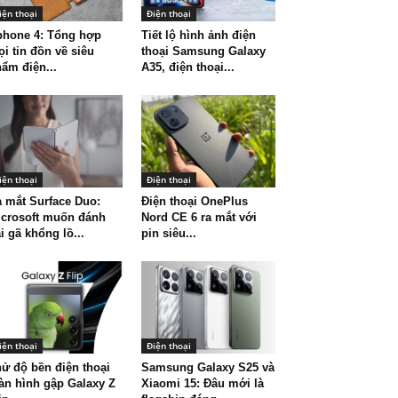
iện thoại
Điện thoại
phone 4: Tổng hợp
Tiết lộ hình ảnh điện
i tin đồn về siêu
thoại Samsung Galaxy
ẩm điện...
A35, điện thoại...
iện thoại
Điện thoại
 mắt Surface Duo:
Điện thoại OnePlus
crosoft muốn đánh
Nord CE 6 ra mắt với
i gã khổng lồ...
pin siêu...
iện thoại
Điện thoại
ử độ bền điện thoại
Samsung Galaxy S25 và
n hình gập Galaxy Z
Xiaomi 15: Đâu mới là