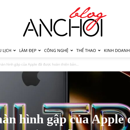
 LỊCH
LÀM ĐẸP
CÔNG NGHỆ
THỂ THAO
KINH DOANH
màn hình gập của Apple đã được hoàn thiện bản...
màn hình gập của Apple 