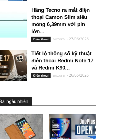
Hãng Tecno ra mắt điện
thoại Camon Slim siêu
mỏng 6,39mm với pin
lớn...
aozora
-
27/06/2026
Điện thoại
Tiết lộ thông số kỹ thuật
điện thoại Redmi Note 17
và Redmi K90...
aozora
-
26/06/2026
Điện thoại
Bài ngẫu nhiên