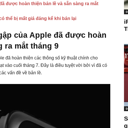
đã được hoàn thiện bản lề và sẵn sàng ra mắt
Đ
ó thể bị mất giá đáng kể khi bán lại
i
T
 gập của Apple đã được hoàn
g ra mắt tháng 9
le đã hoàn thiện các thông số kỹ thuật chính cho
t vào cuối tháng 7. Đây là điều tuyệt vời bởi vì đã có
 các vấn đề về bản lề.
Đ
S
g