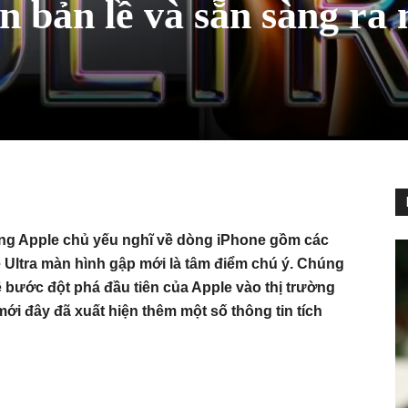
n bản lề và sẵn sàng ra
ng Apple chủ yếu nghĩ về dòng iPhone gồm các
Ultra màn hình gập mới là tâm điểm chú ý. Chúng
 về bước đột phá đầu tiên của Apple vào thị trường
ới đây đã xuất hiện thêm một số thông tin tích