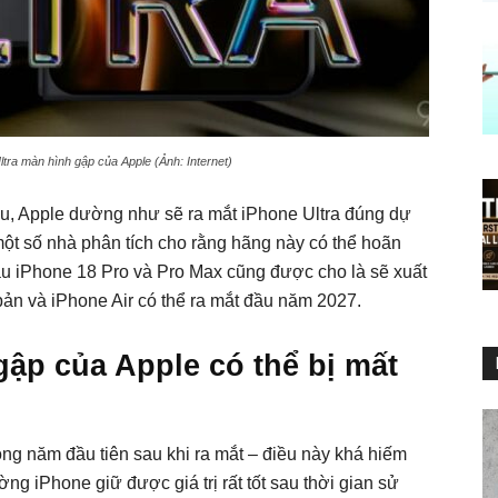
tra màn hình gập của Apple (Ảnh: Internet)
đầu, Apple dường như sẽ ra mắt iPhone Ultra đúng dự
 một số nhà phân tích cho rằng hãng này có thể hoãn
ẫu iPhone 18 Pro và Pro Max cũng được cho là sẽ xuất
 bản và iPhone Air có thể ra mắt đầu năm 2027.
gập của Apple có thể bị mất
rong năm đầu tiên sau khi ra mắt – điều này khá hiếm
ng iPhone giữ được giá trị rất tốt sau thời gian sử