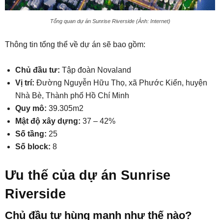
Tổng quan dự án Sunrise Riverside (Ảnh: Internet)
Thông tin tổng thể về dự án sẽ bao gồm:
Chủ đầu tư:
Tập đoàn Novaland
Vị trí:
Đường Nguyễn Hữu Thọ, xã Phước Kiển, huyện
Nhà Bè, Thành phố Hồ Chí Minh
Quy mô:
39.305m2
Mật độ xây dựng:
37 – 42%
Số tầng:
25
Số block:
8
Ưu thế của dự án Sunrise
Riverside
Chủ đầu tư hùng mạnh như thế nào?