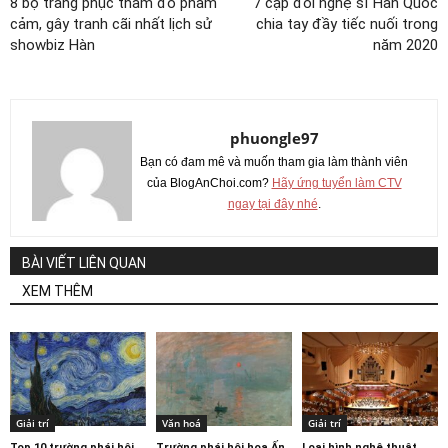
8 bộ trang phục thảm đỏ phảm
7 cặp đôi nghệ sĩ Hàn Quốc
cảm, gây tranh cãi nhất lịch sử
chia tay đầy tiếc nuối trong
showbiz Hàn
năm 2020
phuongle97
Bạn có đam mê và muốn tham gia làm thành viên
của BlogAnChoi.com?
Hãy ứng tuyển làm CTV
ngay tại đây nhé
.
BÀI VIẾT LIÊN QUAN
XEM THÊM
Giải trí
Văn hoá
Giải trí
Top 10 trường phái hội
Trường phái hội họa Ấn
Loại hình nghệ thuật