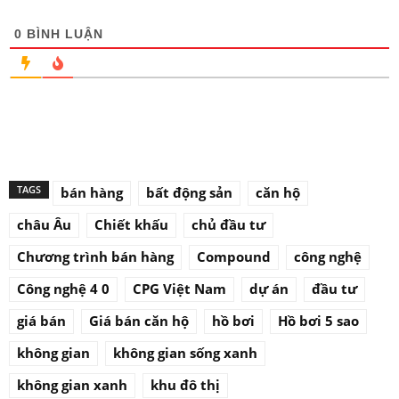
0
BÌNH LUẬN
TAGS
bán hàng
bất động sản
căn hộ
châu Âu
Chiết khấu
chủ đầu tư
Chương trình bán hàng
Compound
công nghệ
Công nghệ 4 0
CPG Việt Nam
dự án
đầu tư
giá bán
Giá bán căn hộ
hồ bơi
Hồ bơi 5 sao
không gian
không gian sống xanh
không gian xanh
khu đô thị