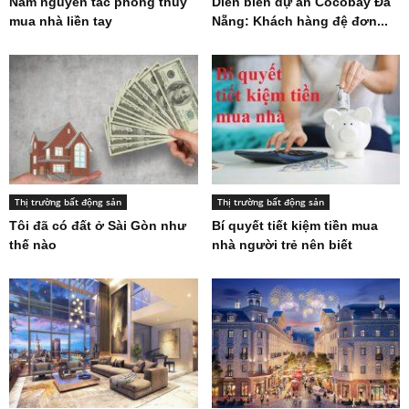
Nắm nguyên tắc phong thủy
Diễn biến dự án Cocobay Đà
mua nhà liền tay
Nẵng: Khách hàng đệ đơn...
Thị trường bất động sản
Thị trường bất động sản
Tôi đã có đất ở Sài Gòn như
Bí quyết tiết kiệm tiền mua
thế nào
nhà người trẻ nên biết