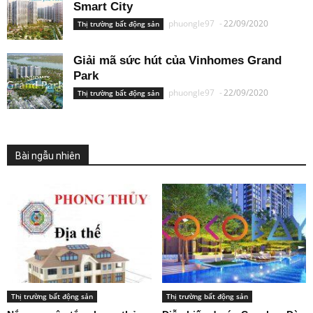
Smart City
phuongle97
-
22/09/2020
Thị trường bất động sản
Giải mã sức hút của Vinhomes Grand
Park
phuongle97
-
22/09/2020
Thị trường bất động sản
Bài ngẫu nhiên
Thị trường bất động sản
Thị trường bất động sản