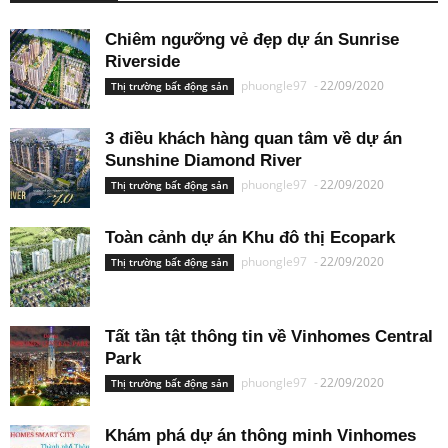
Chiêm ngưỡng vẻ đẹp dự án Sunrise
Riverside
phuongle97
-
22/09/2020
Thị trường bất động sản
3 điều khách hàng quan tâm về dự án
Sunshine Diamond River
phuongle97
-
22/09/2020
Thị trường bất động sản
Toàn cảnh dự án Khu đô thị Ecopark
phuongle97
-
22/09/2020
Thị trường bất động sản
Tất tần tật thông tin về Vinhomes Central
Park
phuongle97
-
22/09/2020
Thị trường bất động sản
Khám phá dự án thông minh Vinhomes