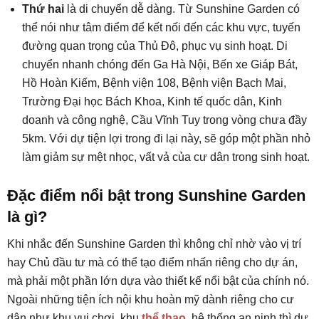
Thứ hai
là di chuyển dễ dàng. Từ Sunshine Garden có
thể nói như tâm điểm để kết nối đến các khu vực, tuyến
đường quan trọng của Thủ Đô, phục vụ sinh hoạt. Di
chuyển nhanh chóng đến Ga Hà Nội, Bến xe Giáp Bát,
Hồ Hoàn Kiếm, Bệnh viện 108, Bệnh viện Bạch Mai,
Trường Đại học Bách Khoa, Kinh tế quốc dân, Kinh
doanh và công nghệ, Cầu Vĩnh Tuy trong vòng chưa đầy
5km. Với dự tiện lợi trong đi lại này, sẽ góp một phần nhỏ
làm giảm sự mệt nhọc, vất vả của cư dân trong sinh hoạt.
Đặc điểm nổi bật trong Sunshine Garden
là gì?
Khi nhắc đến Sunshine Garden thì không chỉ nhờ vào vị trí
hay Chủ đầu tư mà có thể tạo điểm nhấn riêng cho dự án,
mà phải một phần lớn dựa vào thiết kế nổi bật của chính nó.
Ngoài những tiện ích nội khu hoàn mỹ dành riêng cho cư
dân như khu vui chơi, khu
thể thao
, hệ thống an ninh thì dự