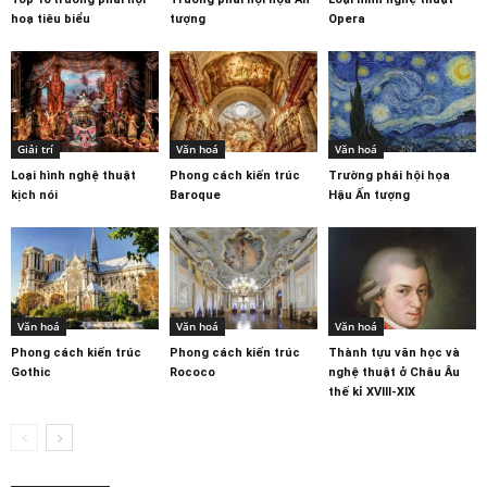
hoạ tiêu biểu
tượng
Opera
Giải trí
Văn hoá
Văn hoá
Loại hình nghệ thuật
Phong cách kiến trúc
Trường phái hội họa
kịch nói
Baroque
Hậu Ấn tượng
Văn hoá
Văn hoá
Văn hoá
Phong cách kiến trúc
Phong cách kiến trúc
Thành tựu văn học và
Gothic
Rococo
nghệ thuật ở Châu Âu
thế kỉ XVIII-XIX