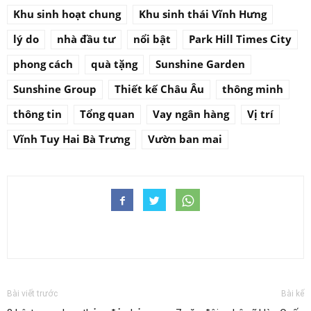
Khu sinh hoạt chung
Khu sinh thái Vĩnh Hưng
lý do
nhà đầu tư
nổi bật
Park Hill Times City
phong cách
quà tặng
Sunshine Garden
Sunshine Group
Thiết kế Châu Âu
thông minh
thông tin
Tổng quan
Vay ngân hàng
Vị trí
Vĩnh Tuy Hai Bà Trưng
Vườn ban mai
Bài viết trước
Bài kế