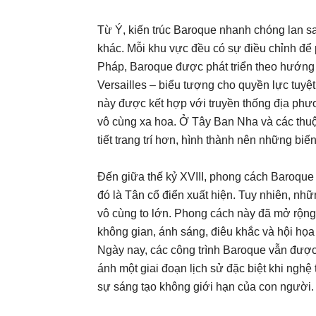
Từ Ý, kiến trúc Baroque nhanh chóng lan s
khác. Mỗi khu vực đều có sự điều chỉnh để p
Pháp, Baroque được phát triển theo hướng t
Versailles – biểu tượng cho quyền lực tuyệ
này được kết hợp với truyền thống địa phư
vô cùng xa hoa. Ở Tây Ban Nha và các thuộc
tiết trang trí hơn, hình thành nên những biế
Đến giữa thế kỷ XVIII, phong cách Baroque
đó là Tân cổ điển xuất hiện. Tuy nhiên, nhữ
vô cùng to lớn. Phong cách này đã mở rộng 
không gian, ánh sáng, điêu khắc và hội họ
Ngày nay, các công trình Baroque vẫn được 
ánh một giai đoạn lịch sử đặc biệt khi nghệ
sự sáng tạo không giới hạn của con người.