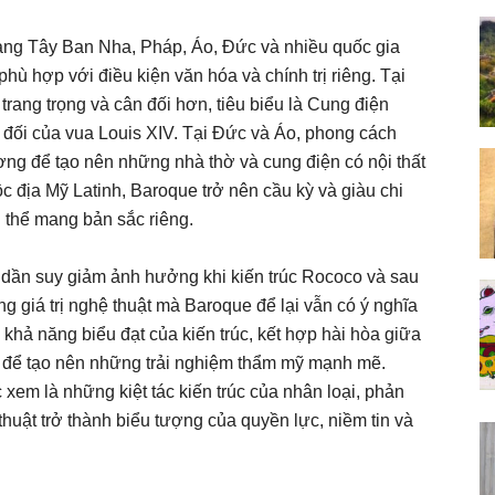
ang Tây Ban Nha, Pháp, Áo, Đức và nhiều quốc gia
hù hợp với điều kiện văn hóa và chính trị riêng. Tại
rang trọng và cân đối hơn, tiêu biểu là Cung điện
t đối của vua Louis XIV. Tại Đức và Áo, phong cách
ơng để tạo nên những nhà thờ và cung điện có nội thất
 địa Mỹ Latinh, Baroque trở nên cầu kỳ và giàu chi
n thể mang bản sắc riêng.
 dần suy giảm ảnh hưởng khi kiến trúc Rococo và sau
ng giá trị nghệ thuật mà Baroque để lại vẫn có ý nghĩa
khả năng biểu đạt của kiến trúc, kết hợp hài hòa giữa
a để tạo nên những trải nghiệm thẩm mỹ mạnh mẽ.
xem là những kiệt tác kiến trúc của nhân loại, phản
 thuật trở thành biểu tượng của quyền lực, niềm tin và