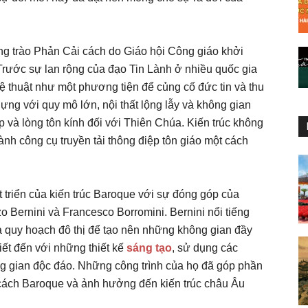
ng trào Phản Cải cách do Giáo hội Công giáo khởi
rước sự lan rộng của đạo Tin Lành ở nhiều quốc gia
thuật như một phương tiện để củng cố đức tin và thu
ựng với quy mô lớn, nội thất lộng lẫy và không gian
và lòng tôn kính đối với Thiên Chúa. Kiến trúc không
hành công cụ truyền tải thông điệp tôn giáo một cách
át triển của kiến trúc Baroque với sự đóng góp của
o Bernini và Francesco Borromini. Bernini nổi tiếng
và quy hoạch đô thị để tạo nên những không gian đầy
iết đến với những thiết kế
sáng tạo
, sử dụng các
g gian độc đáo. Những công trình của họ đã góp phần
 cách Baroque và ảnh hưởng đến kiến trúc châu Âu