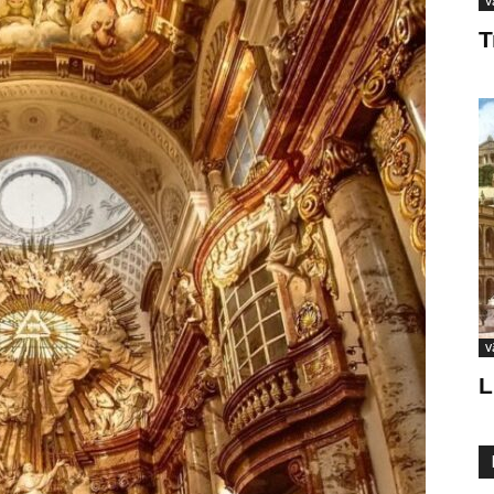
V
T
V
L