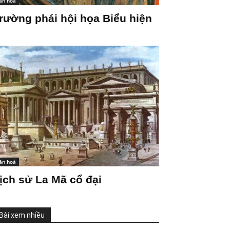
ăn hoá
rường phái hội họa Biểu hiện
ăn hoá
ịch sử La Mã cổ đại
Bài xem nhiều