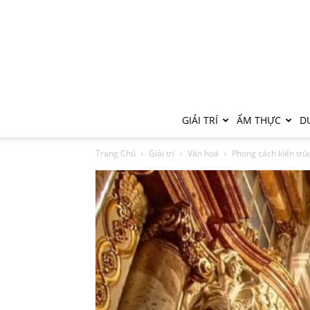
GIẢI TRÍ
ẨM THỰC
DU
Trang Chủ
Giải trí
Văn hoá
Phong cách kiến trú