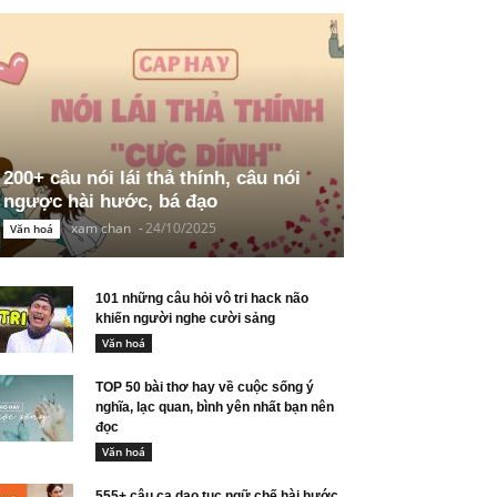
200+ câu nói lái thả thính, câu nói
ngược hài hước, bá đạo
xam chan
-
24/10/2025
Văn hoá
101 những câu hỏi vô tri hack não
khiến người nghe cười sảng
Văn hoá
TOP 50 bài thơ hay về cuộc sống ý
nghĩa, lạc quan, bình yên nhất bạn nên
đọc
Văn hoá
555+ câu ca dao tục ngữ chế hài hước