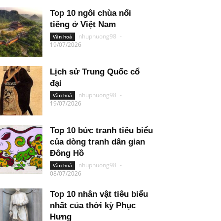
Top 10 ngôi chùa nổi
tiếng ở Việt Nam
nhuphuong98
-
Văn hoá
19/07/2026
Lịch sử Trung Quốc cổ
đại
nhuphuong98
-
Văn hoá
19/07/2026
Top 10 bức tranh tiêu biểu
của dòng tranh dân gian
Đông Hồ
nhuphuong98
-
Văn hoá
08/07/2026
Top 10 nhân vật tiêu biểu
nhất của thời kỳ Phục
Hưng