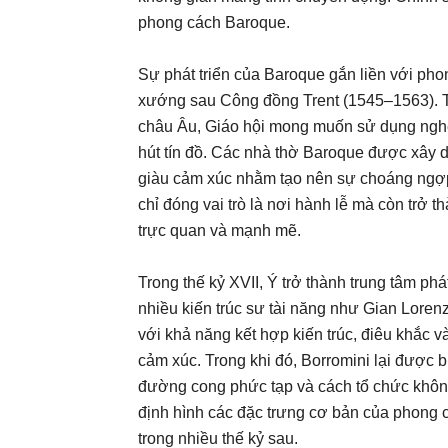
phong cách Baroque.
Sự phát triển của Baroque gắn liền với pho
xướng sau Công đồng Trent (1545–1563). T
châu Âu, Giáo hội mong muốn sử dụng nghệ 
hút tín đồ. Các nhà thờ Baroque được xây d
giàu cảm xúc nhằm tạo nên sự choáng ngợp 
chỉ đóng vai trò là nơi hành lễ mà còn trở t
trực quan và mạnh mẽ.
Trong thế kỷ XVII, Ý trở thành trung tâm ph
nhiều kiến trúc sư tài năng như Gian Lorenz
với khả năng kết hợp kiến trúc, điêu khắc 
cảm xúc. Trong khi đó, Borromini lại được b
đường cong phức tạp và cách tổ chức khôn
định hình các đặc trưng cơ bản của phong
trong nhiều thế kỷ sau.