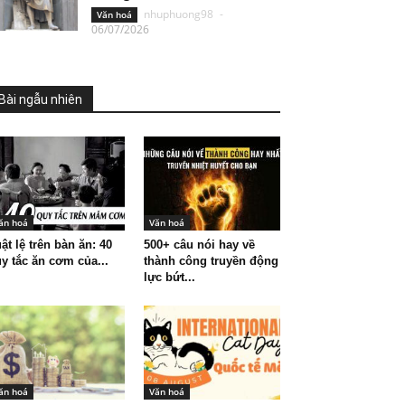
nhuphuong98
-
Văn hoá
06/07/2026
Bài ngẫu nhiên
ăn hoá
Văn hoá
ật lệ trên bàn ăn: 40
500+ câu nói hay về
y tắc ăn cơm của...
thành công truyền động
lực bứt...
ăn hoá
Văn hoá