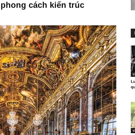
phong cách kiến trúc
V
Lu
qu
V