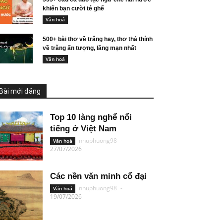
khiến bạn cười té ghế
Văn hoá
500+ bài thơ về trăng hay, thơ thả thính
về trăng ấn tượng, lãng mạn nhất
Văn hoá
Bài mới đăng
Top 10 làng nghể nổi
tiếng ở Việt Nam
nhuphuong98
-
Văn hoá
27/07/2026
Các nền văn minh cổ đại
nhuphuong98
-
Văn hoá
19/07/2026