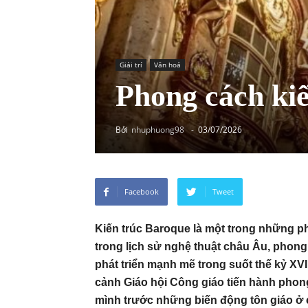
Giải trí
Văn hoá
Phong cách ki
Bởi
nhuphuong98
-
03/07/2026
Facebook
Tweet
Kiến trúc Baroque là một trong những ph
trong lịch sử nghệ thuật châu Âu, phong 
phát triển mạnh mẽ trong suốt thế kỷ XVII
cảnh Giáo hội Công giáo tiến hành phon
mình trước những biến động tôn giáo ở 