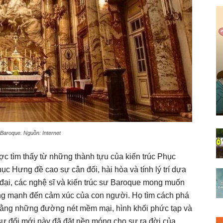
 Baroque. Nguồn: Internet
c tìm thấy từ những thành tựu của kiến trúc Phục
hục Hưng đề cao sự cân đối, hài hòa và tính lý trí dựa
 đại, các nghệ sĩ và kiến trúc sư Baroque mong muốn
ộng mạnh đến cảm xúc của con người. Họ tìm cách phá
bằng những đường nét mềm mại, hình khối phức tạp và
ự đổi mới này đã đặt nền móng cho sự ra đời của