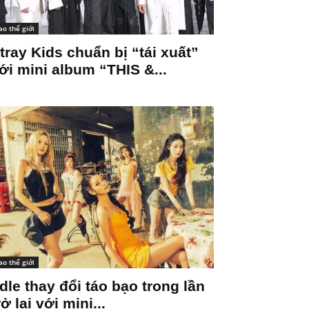
ao thế giới
tray Kids chuẩn bị “tái xuất”
ới mini album “THIS &...
ao thế giới
-dle thay đổi táo bạo trong lần
rở lại với mini...