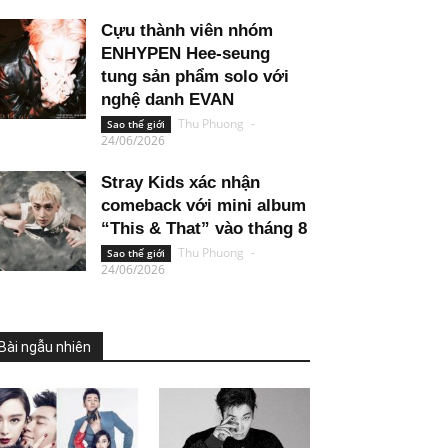
Cựu thành viên nhóm
ENHYPEN Hee-seung
tung sản phẩm solo với
nghệ danh EVAN
Thu Phuong
-
Sao thế giới
24/06/2026
Stray Kids xác nhận
comeback với mini album
“This & That” vào tháng 8
Thu Phuong
-
Sao thế giới
24/06/2026
Bài ngẫu nhiên