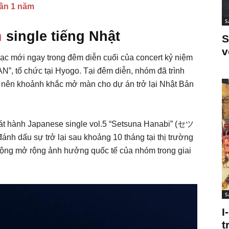
ần 1 năm
S
h
single tiếng Nhật
S
v
c mới ngay trong đêm diễn cuối của concert kỷ niệm
, tổ chức tại Hyogo. Tại đêm diễn, nhóm đã trình
o nên khoảnh khắc mở màn cho dự án trở lại Nhật Bản
hát hành Japanese single vol.5 “Setsuna Hanabi” (セツ
 dấu sự trở lại sau khoảng 10 tháng tại thị trường
động mở rộng ảnh hưởng quốc tế của nhóm trong giai
S
I
t