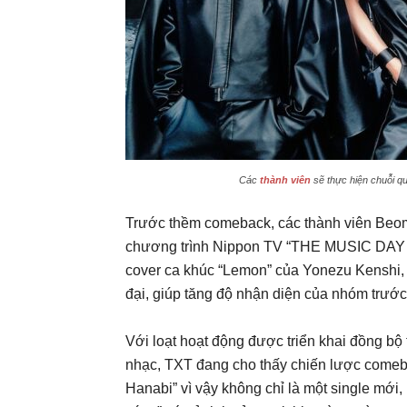
Các
thành viên
sẽ thực hiện chuỗi q
Trước thềm comeback, các thành viên Beom
chương trình Nippon TV “THE MUSIC DAY 202
cover ca khúc “Lemon” của Yonezu Kenshi, 
đại, giúp tăng độ nhận diện của nhóm trước k
Với loạt hoạt động được triển khai đồng bộ 
nhạc, TXT đang cho thấy chiến lược comeb
Hanabi” vì vậy không chỉ là một single mới,