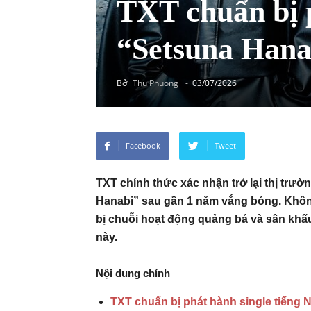
TXT chuẩn bị p
“Setsuna Hana
Bởi
Thu Phuong
-
03/07/2026
Facebook
Tweet
TXT chính thức xác nhận trở lại thị trườ
Hanabi” sau gần 1 năm vắng bóng. Khôn
bị chuỗi hoạt động quảng bá và sân khấu
này.
Nội dung chính
TXT chuẩn bị phát hành single tiếng 