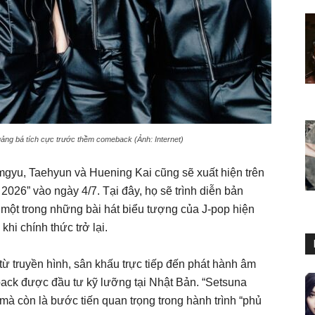
uảng bá tích cực trước thềm comeback (Ảnh: Internet)
gyu, Taehyun và Huening Kai cũng sẽ xuất hiện trên
6” vào ngày 4/7. Tại đây, họ sẽ trình diễn bản
một trong những bài hát biểu tượng của J-pop hiện
hi chính thức trở lại.
từ truyền hình, sân khấu trực tiếp đến phát hành âm
ack được đầu tư kỹ lưỡng tại Nhật Bản. “Setsuna
 mà còn là bước tiến quan trọng trong hành trình “phủ