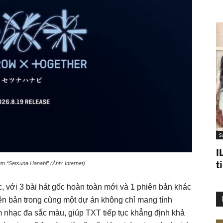
S
I
t
m “Setsuna Hanabi” (Ảnh: Internet)
, với 3 bài hát gốc hoàn toàn mới và 1 phiên bản khác
ên bản trong cùng một dự án không chỉ mang tính
 nhạc đa sắc màu, giúp TXT tiếp tục khẳng định khả