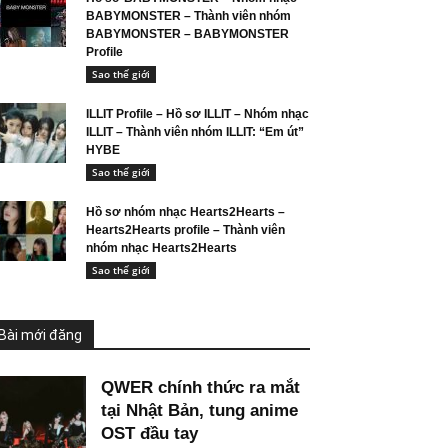
BABYMONSTER – Thành viên nhóm
BABYMONSTER – BABYMONSTER
Profile
Sao thế giới
ILLIT Profile – Hồ sơ ILLIT – Nhóm nhạc
ILLIT – Thành viên nhóm ILLIT: “Em út”
HYBE
Sao thế giới
Hồ sơ nhóm nhạc Hearts2Hearts –
Hearts2Hearts profile – Thành viên
nhóm nhạc Hearts2Hearts
Sao thế giới
Bài mới đăng
QWER chính thức ra mắt
tại Nhật Bản, tung anime
OST đầu tay