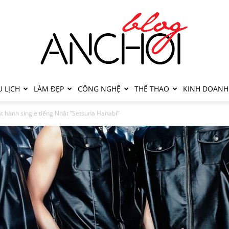
 LỊCH
LÀM ĐẸP
CÔNG NGHỆ
THỂ THAO
KINH DOANH
t hành single tiếng Nhật “Setsuna Hanabi”