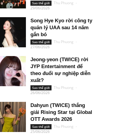
Thu Phuong
-
Sao thế giới
29/06/2026
Song Hye Kyo rời công ty
quản lý UAA sau 14 năm
gắn bó
Thu Phuong
-
Sao thế giới
27/06/2026
Jeong-yeon (TWICE) rời
JYP Entertainment để
theo đuổi sự nghiệp diễn
xuất?
Thu Phuong
-
Sao thế giới
26/06/2026
Dahyun (TWICE) thắng
giải Rising Star tại Global
OTT Awards 2026
Thu Phuong
-
Sao thế giới
25/06/2026