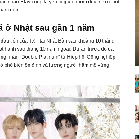
hác nhau. Đây cũng là yếu tố giúp nhóm duy trì sức hút
 năm qua.
 ở Nhật sau gần 1 năm
ầu tiên của TXT tại Nhật Bản sau khoảng 10 tháng
hát hành vào tháng 10 năm ngoái. Dự án trước đó đã
g nhận “Double Platinum” từ Hiệp hội Công nghiệp
độ phổ biến ổn định và lượng người hâm mộ vững