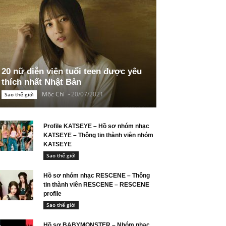
20 nữ diễn viên tuổi teen được yêu
thích nhất Nhật Bản
Mộc Chi
-
20/07/2021
Sao thế giới
Profile KATSEYE – Hồ sơ nhóm nhạc
KATSEYE – Thông tin thành viên nhóm
KATSEYE
Sao thế giới
Hồ sơ nhóm nhạc RESCENE – Thông
tin thành viên RESCENE – RESCENE
profile
Sao thế giới
Hồ sơ BABYMONSTER – Nhóm nhạc