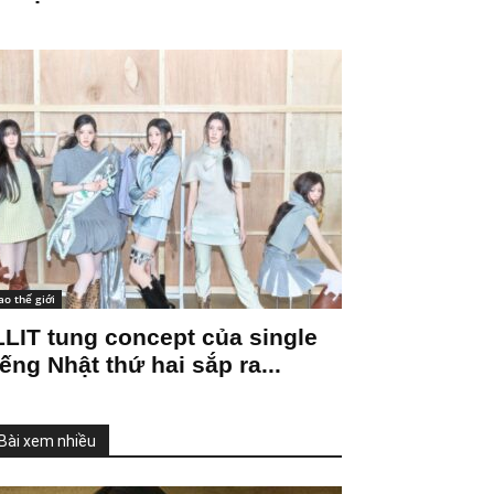
ao thế giới
LLIT tung concept của single
iếng Nhật thứ hai sắp ra...
Bài xem nhiều