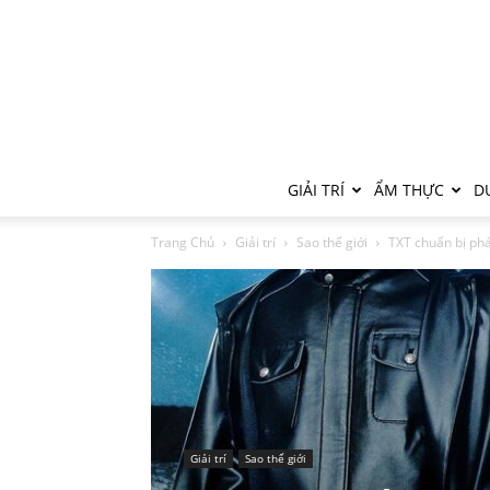
GIẢI TRÍ
ẨM THỰC
DU
Trang Chủ
Giải trí
Sao thế giới
TXT chuẩn bị phá
Giải trí
Sao thế giới