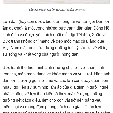
Bức tranh Đàn lợn âm dương. Nguồn: Internet
Lợn đàn (hay còn được biết đến rộng rãi với tên gọi Đàn lợn
âm dương) là một trong những bức tranh dân gian Đông Hồ
kinh điển và được yêu thích nhất mỗi dịp Tết đến, Xuân về.
Bức tranh không chỉ mang vẻ đẹp mộc mạc của làng quê
Việt Nam mà còn chứa đựng những triết lý sâu xa về vũ trụ,
sự sống và khát vọng của người nông dân.
Bức tranh thể hiện hình ảnh những chú lợn với thân hình
tròn trịa, mập mạp, dáng vẻ khỏe mạnh và vui tươi. Hình ảnh
đàn lợn thường gồm lợn mẹ và các lợn con quây quần bên
nhau, gợi lên sự sum họp, ấm áp của gia đình. Người nghệ
nhân không vẽ lợn theo kiểu tả thực mà sử dụng những
đường nét cách điệu, làm cho con vật trở nên đáng yêu,
mềm mại và mang đậm phong cách dân gian. Thân lợn