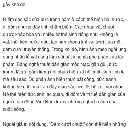
gây khó dễ.
Điểm đặc sắc của bức tranh nằm ở cách thể hiện hài hước,
dí dỏm nhưng đầy tính châm biếm. Các nhân vật chuột
được khắc họa với nhiều tư thế sinh động như khiêng lễ
vật, thổi kèn, rước dâu, tạo nên không khí vui tươi của một
đám cưới truyền thống. Trong khi đó, hình ảnh mèo ngồi ung
dung nhận lễ vật càng làm nổi bật ý nghĩa phê phán của tác
phẩm. Bằng nghệ thuật dân gian mộc mạc, gần gũi, bức
tranh đã gửi gắm tiếng nói phản biện xã hội một cách tinh tế
mà sâu sắc. Dù phản ánh hiện thực bất công, bức tranh
không hề u tối mà tràn đầy màu sắc rực rỡ, bố cục vui nhộn.
Nó thể hiện đức tính lạc quan, dí dỏm và trí tuệ dân gian của
người lao động Việt Nam trước những nghịch cảnh của
cuộc sống.
Ngoài giá trị nội dung, “Đám cưới chuột” còn thể hiện những