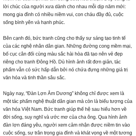
lời chúc của người xưa dành cho nhau mỗi dịp năm mới:
mong gia đình có nhiều niềm vui, con cháu đầy đủ, cuộc
sống bình yên và hạnh phúc.
Bên cạnh đó, bức tranh cũng cho thấy sự sáng tạo tinh tế
của các nghệ nhân dân gian. Những đường cong mềm mại,
bố cục cân đối cùng màu sắc hài hòa đã tạo nên vẻ đẹp
riêng cho tranh Đông Hồ. Dù hình ảnh rất đơn giản, tác
phẩm vẫn có sức hấp dẫn bởi nó chứa đựng những giá trị
văn hóa và tinh thần sâu sắc.
Ngày nay, “Đàn Lợn Âm Dương” không chỉ được xem là
một tác phẩm nghệ thuật dân gian mà còn là biểu tượng của
văn hóa Việt Nam. Bức tranh giúp thế hệ sau hiểu hơn về
đời sống, suy nghĩ và ước mơ của cha ông. Qua hình ảnh
đàn lợn đáng yêu, người xem cảm nhận được niềm tin vào
cuộc sống, sự trân trọng gia đình và khát vọng về một tương