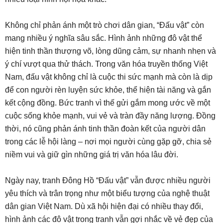
Không chỉ phản ánh một trò chơi dân gian, “Đấu vật” còn
mang nhiều ý nghĩa sâu sắc. Hình ảnh những đô vật thể
hiện tinh thần thượng võ, lòng dũng cảm, sự nhanh nhẹn và
ý chí vượt qua thử thách. Trong văn hóa truyền thống Việt
Nam, đấu vật không chỉ là cuộc thi sức mạnh mà còn là dịp
để con người rèn luyện sức khỏe, thể hiện tài năng và gắn
kết cộng đồng. Bức tranh vì thế gửi gắm mong ước về một
cuộc sống khỏe mạnh, vui vẻ và tràn đầy năng lượng. Đồng
thời, nó cũng phản ánh tinh thần đoàn kết của người dân
trong các lễ hội làng – nơi mọi người cùng gặp gỡ, chia sẻ
niềm vui và giữ gìn những giá trị văn hóa lâu đời.
Ngày nay, tranh Đông Hồ “Đấu vật” vẫn được nhiều người
yêu thích và trân trọng như một biểu tượng của nghệ thuật
dân gian Việt Nam. Dù xã hội hiện đại có nhiều thay đổi,
hình ảnh các đô vật trong tranh vẫn gợi nhắc về vẻ đẹp của