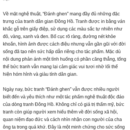
Về mặt nghệ thuật, “Đánh ghen” mang đầy đủ những đặc
trưng của tranh dân gian Đông Hồ. Tranh được in bằng ván
khắc gỗ trên giấy điệp, sử dụng các màu sắc tự nhiên như
đỏ, vàng, xanh và đen. Bố cục rõ ràng, đường nét khỏe
khoắn, hình ảnh được cách điệu nhưng vẫn gần gũi với đời
sống đã tạo nên sức hấp dẫn riêng cho tác phẩm. Mặc dù
nội dung phản ánh một tình huống có phần căng thẳng, tổng
thể bức tranh vẫn mang lại cảm giác vui tươi nhờ lối thể
hiện hóm hỉnh và giàu tính dân gian.
Ngày nay, bức tranh “Đánh ghen” vẫn được nhiều người
biết đến và yêu thích như một tác phẩm nghệ thuật độc đáo
của dòng tranh Đông Hồ. Không chỉ có giá trị thẩm mỹ, bức
tranh còn giúp người xem hiểu thêm về đời sống xã hội,
quan niệm đạo đức và cách nhìn nhận con người của cha
ông ta trong quá khứ. Đây là một minh chứng cho sức sống