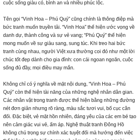
cuộc sống giàu có, bình an và nhiều phúc lộc.
Tên gọi “Vinh Hoa – Phú Quý” cũng chính là thông điệp mà
bức tranh muốn truyền tải. “Vinh Hoa” thể hiện ước vọng về
danh dự, thành công và sự vẻ vang; “Phú Quý” thể hiện
mong muốn về sự giàu sang, sung túc. Khi treo hai bức
tranh cùng nhau, người Việt xưa thường coi đó như một lời
chúc tốt đẹp dành cho gia đình: con cái ngoan ngoãn, cuộc
sống đủ đầy, mọi điều may mắn.
Không chỉ có ý nghĩa về mặt nội dung, “Vinh Hoa – Phú
Quý” còn thể hiện tài năng của những nghệ nhân dân gian.
Các nhân vật trong tranh được thể hiện bằng những đường
nét đơn giản nhưng rõ ràng, màu sắc tươi vui, bố cục cân
đối. Đặc biệt, vẻ mặt hồn nhiên, đáng yêu của các em bé tạo
nên cảm giác vui vẻ, ấm áp. Nghệ thuật tranh Đông Hồ
không chú trọng sự chính xác tuyệt đối mà hướng đến việc