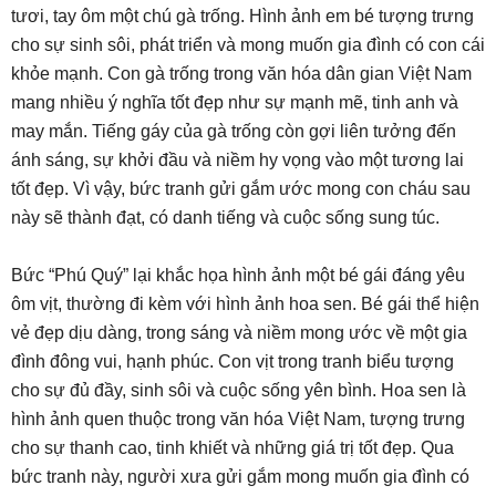
tươi, tay ôm một chú gà trống. Hình ảnh em bé tượng trưng
cho sự sinh sôi, phát triển và mong muốn gia đình có con cái
khỏe mạnh. Con gà trống trong văn hóa dân gian Việt Nam
mang nhiều ý nghĩa tốt đẹp như sự mạnh mẽ, tinh anh và
may mắn. Tiếng gáy của gà trống còn gợi liên tưởng đến
ánh sáng, sự khởi đầu và niềm hy vọng vào một tương lai
tốt đẹp. Vì vậy, bức tranh gửi gắm ước mong con cháu sau
này sẽ thành đạt, có danh tiếng và cuộc sống sung túc.
Bức “Phú Quý” lại khắc họa hình ảnh một bé gái đáng yêu
ôm vịt, thường đi kèm với hình ảnh hoa sen. Bé gái thể hiện
vẻ đẹp dịu dàng, trong sáng và niềm mong ước về một gia
đình đông vui, hạnh phúc. Con vịt trong tranh biểu tượng
cho sự đủ đầy, sinh sôi và cuộc sống yên bình. Hoa sen là
hình ảnh quen thuộc trong văn hóa Việt Nam, tượng trưng
cho sự thanh cao, tinh khiết và những giá trị tốt đẹp. Qua
bức tranh này, người xưa gửi gắm mong muốn gia đình có