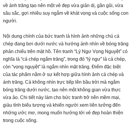
về ánh trăng tạo nên một vẻ đẹp vừa giản dị, gần gũi, vừa
sâu sắc, gợi nhiều suy ngẫm về khát vọng và cuộc sống con
người.
Nội dung chính của bức tranh là hình ảnh những chú cá
chép đang bơi dưới nước và hướng ánh nhìn về bóng trăng
phản chiếu trên mặt hồ. Tên tranh “Lý Ngư Vọng Nguyệt” có
nghĩa là “cá chép ngắm trăng”, trong đó “lý ngư” là cá chép,
còn “vọng nguyệt” là ngắm nhìn mặt trăng. Điểm đặc biệt
của tác phẩm nằm ở sự kết hợp giữa hình ảnh cá chép và
ánh trăng. Cá không nhìn trực tiếp lên bầu trời mà ngắm
bóng trăng dưới nước, tạo nên một không gian vừa thực
vừa ảo. Chi tiết này làm cho bức tranh trở nên mềm mại,
giàu tính biểu tượng và khiến người xem liên tưởng đến
những ước mơ, mong muốn hướng tới vẻ đẹp hoàn thiện
trong cuộc sống.