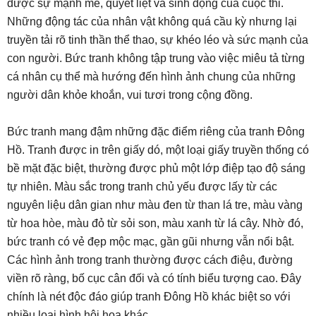
được sự mạnh mẽ, quyết liệt và sinh động của cuộc thi.
Những động tác của nhân vật không quá cầu kỳ nhưng lại
truyền tải rõ tinh thần thể thao, sự khéo léo và sức mạnh của
con người. Bức tranh không tập trung vào việc miêu tả từng
cá nhân cụ thể mà hướng đến hình ảnh chung của những
người dân khỏe khoắn, vui tươi trong cộng đồng.
Bức tranh mang đậm những đặc điểm riêng của tranh Đông
Hồ. Tranh được in trên giấy dó, một loại giấy truyền thống có
bề mặt đặc biệt, thường được phủ một lớp điệp tạo độ sáng
tự nhiên. Màu sắc trong tranh chủ yếu được lấy từ các
nguyên liệu dân gian như màu đen từ than lá tre, màu vàng
từ hoa hòe, màu đỏ từ sỏi son, màu xanh từ lá cây. Nhờ đó,
bức tranh có vẻ đẹp mộc mạc, gần gũi nhưng vẫn nổi bật.
Các hình ảnh trong tranh thường được cách điệu, đường
viền rõ ràng, bố cục cân đối và có tính biểu tượng cao. Đây
chính là nét độc đáo giúp tranh Đông Hồ khác biệt so với
nhiều loại hình hội họa khác.