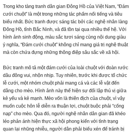
Trong kho tàng tranh dân gian Đông Hồ của Việt Nam, “Đám
cưới chuột” là một trong những tác phẩm nổi tiếng và tiêu
biểu nhất. Bức tranh được sáng tác bởi các nghệ nhân làng
Đông Hồ, tỉnh Bắc Ninh, và đã tồn tại qua nhiều thế hệ. Với
hình ảnh sinh động, màu sắc tươi sáng cùng nội dung giàu
ý nghĩa, “Đám cưới chuột” không chỉ mang giá trị nghệ thuật
mà còn chứa đựng những thông điệp sâu sắc về xã hội.
Bức tranh mô tả một đám cưới của loài chuột với đoàn rước
dâu đông vui, nhộn nhịp. Tuy nhiên, trước khi được tổ chức
lễ cưới, một nhóm chuột phải mang cá và các lễ vật đến
dâng cho mèo. Hình ảnh này thể hiện sự đối lập thú vị giữa
kẻ yếu và kẻ mạnh. Mèo vốn là thiên địch của chuột, vì vậy
muốn cuộc hôn lễ diễn ra thuận lợi, chuột buộc phải “cống
nạp” cho mèo. Qua đó, người nghệ nhân dân gian đã khéo
léo phản ánh hiện thực xã hội phong kiến với tình trạng
quan lại nhũng nhiễu, người dân phải biếu xén để tránh bị