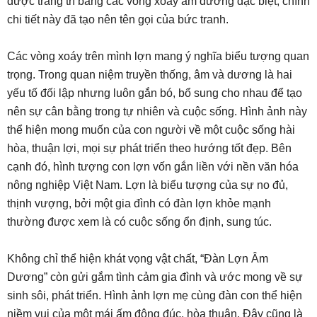
được trang trí bằng các vòng xoáy âm dương đặc biệt, chính
chi tiết này đã tạo nên tên gọi của bức tranh.
Các vòng xoáy trên mình lợn mang ý nghĩa biểu tượng quan
trọng. Trong quan niệm truyền thống, âm và dương là hai
yếu tố đối lập nhưng luôn gắn bó, bổ sung cho nhau để tạo
nên sự cân bằng trong tự nhiên và cuộc sống. Hình ảnh này
thể hiện mong muốn của con người về một cuộc sống hài
hòa, thuận lợi, mọi sự phát triển theo hướng tốt đẹp. Bên
cạnh đó, hình tượng con lợn vốn gắn liền với nền văn hóa
nông nghiệp Việt Nam. Lợn là biểu tượng của sự no đủ,
thịnh vượng, bởi một gia đình có đàn lợn khỏe mạnh
thường được xem là có cuộc sống ổn định, sung túc.
Không chỉ thể hiện khát vọng vật chất, “Đàn Lợn Âm
Dương” còn gửi gắm tình cảm gia đình và ước mong về sự
sinh sôi, phát triển. Hình ảnh lợn mẹ cùng đàn con thể hiện
niềm vui của một mái ấm đông đúc, hòa thuận. Đây cũng là