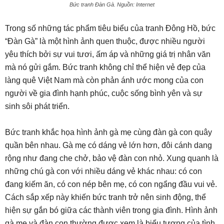
Bức tranh Đàn Gà. Nguồn: Internet
Trong số những tác phẩm tiêu biểu của tranh Đông Hồ, bức
“Đàn Gà” là một hình ảnh quen thuộc, được nhiều người
yêu thích bởi sự vui tươi, ấm áp và những giá trị nhân văn
mà nó gửi gắm. Bức tranh không chỉ thể hiện vẻ đẹp của
làng quê Việt Nam mà còn phản ánh ước mong của con
người về gia đình hạnh phúc, cuộc sống bình yên và sự
sinh sôi phát triển.
Bức tranh khắc họa hình ảnh gà mẹ cùng đàn gà con quây
quần bên nhau. Gà mẹ có dáng vẻ lớn hơn, đôi cánh dang
rộng như đang che chở, bảo vệ đàn con nhỏ. Xung quanh là
những chú gà con với nhiều dáng vẻ khác nhau: có con
đang kiếm ăn, có con nép bên mẹ, có con ngẩng đầu vui vẻ.
Cách sắp xếp này khiến bức tranh trở nên sinh động, thể
hiện sự gắn bó giữa các thành viên trong gia đình. Hình ảnh
gà mẹ và đàn con thường được xem là biểu tượng của tình