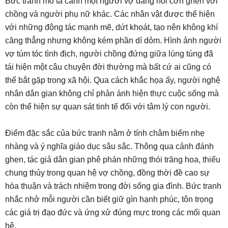
Bức tranh mô tả cảnh một người vợ đang nổi cơn ghen với
chồng và người phụ nữ khác. Các nhân vật được thể hiện
với những động tác mạnh mẽ, dứt khoát, tạo nên không khí
căng thẳng nhưng không kém phần dí dỏm. Hình ảnh người
vợ túm tóc tình địch, người chồng đứng giữa lúng túng đã
tái hiện một câu chuyện đời thường mà bất cứ ai cũng có
thể bắt gặp trong xã hội. Qua cách khắc họa ấy, người nghệ
nhân dân gian không chỉ phản ánh hiện thực cuộc sống mà
còn thể hiện sự quan sát tinh tế đối với tâm lý con người.
Điểm đặc sắc của bức tranh nằm ở tính châm biếm nhẹ
nhàng và ý nghĩa giáo dục sâu sắc. Thông qua cảnh đánh
ghen, tác giả dân gian phê phán những thói trăng hoa, thiếu
chung thủy trong quan hệ vợ chồng, đồng thời đề cao sự
hòa thuận và trách nhiệm trong đời sống gia đình. Bức tranh
nhắc nhở mỗi người cần biết giữ gìn hạnh phúc, tôn trọng
các giá trị đạo đức và ứng xử đúng mực trong các mối quan
hệ.