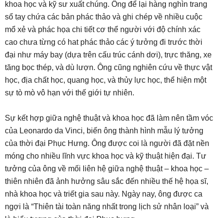
khoa học và kỹ sư xuất chúng. Ông để lại hàng nghìn trang
sổ tay chứa các bản phác thảo và ghi chép về nhiều cuộc
mổ xẻ và phác họa chi tiết cơ thể người với độ chính xác
cao chưa từng có hat phác thảo các ý tưởng đi trước thời
đại như máy bay (dựa trên cấu trúc cánh dơi), trực thăng, xe
tăng bọc thép, và dù lượn. Ông cũng nghiên cứu về thực vật
học, địa chất học, quang học, và thủy lực học, thể hiện một
sự tò mò vô hạn với thế giới tự nhiên.
Sự kết hợp giữa nghệ thuật và khoa học đã làm nên tầm vóc
của Leonardo da Vinci, biến ông thành hình mẫu lý tưởng
của thời đại Phục Hưng. Ông được coi là người đã đặt nền
móng cho nhiều lĩnh vực khoa học và kỹ thuật hiện đại. Tư
tưởng của ông về mối liên hệ giữa nghệ thuật – khoa học –
thiên nhiên đã ảnh hưởng sâu sắc đến nhiều thế hệ họa sĩ,
nhà khoa học và triết gia sau này. Ngày nay, ông được ca
ngợi là “Thiên tài toàn năng nhất trong lịch sử nhân loại” và