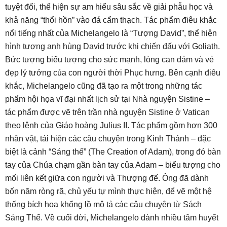
tuyệt đối, thể hiện sự am hiểu sâu sắc về giải phẫu học và
khả năng “thổi hồn” vào đá cẩm thạch. Tác phẩm điêu khắc
nổi tiếng nhất của Michelangelo là “Tượng David”, thể hiện
hình tượng anh hùng David trước khi chiến đấu với Goliath.
Bức tượng biểu tượng cho sức mạnh, lòng can đảm và vẻ
đẹp lý tưởng của con người thời Phục hưng. Bên cạnh điêu
khắc, Michelangelo cũng đã tạo ra một trong những tác
phẩm hội họa vĩ đại nhất lịch sử tại Nhà nguyện Sistine –
tác phẩm được vẽ trên trần nhà nguyện Sistine ở Vatican
theo lệnh của Giáo hoàng Julius II. Tác phẩm gồm hơn 300
nhân vật, tái hiện các câu chuyện trong Kinh Thánh – đặc
biệt là cảnh “Sáng thế” (The Creation of Adam), trong đó bàn
tay của Chúa chạm gần bàn tay của Adam – biểu tượng cho
mối liên kết giữa con người và Thượng đế. Ông đã dành
bốn năm ròng rã, chủ yếu tự mình thực hiện, để vẽ một hệ
thống bích họa khổng lồ mô tả các câu chuyện từ Sách
Sáng Thế. Về cuối đời, Michelangelo dành nhiều tâm huyết