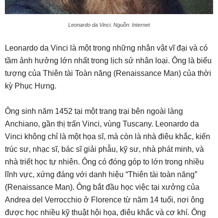
Leonardo da Vinci. Nguồn: Internet
Leonardo da Vinci là một trong những nhân vật vĩ đại và có
tầm ảnh hưởng lớn nhất trong lịch sử nhân loại. Ông là biểu
tượng của Thiên tài Toàn năng (Renaissance Man) của thời
kỳ Phục Hưng.
Ông sinh năm 1452 tại một trang trại bên ngoài làng
Anchiano, gần thị trấn Vinci, vùng Tuscany. Leonardo da
Vinci không chỉ là một họa sĩ, mà còn là nhà điêu khắc, kiến
trúc sư, nhạc sĩ, bác sĩ giải phẫu, kỹ sư, nhà phát minh, và
nhà triết học tự nhiên. Ông có đóng góp to lớn trong nhiều
lĩnh vực, xứng đáng với danh hiệu “Thiên tài toàn năng”
(Renaissance Man). Ông bắt đầu học việc tại xưởng của
Andrea del Verrocchio ở Florence từ năm 14 tuổi, nơi ông
được học nhiều kỹ thuật hội họa, điêu khắc và cơ khí. Ông