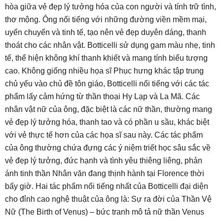
hòa giữa vẻ đẹp lý tưởng hóa của con người và tính trữ tình,
thơ mộng. Ông nổi tiếng với những đường viền mềm mại,
uyển chuyển và tinh tế, tạo nên vẻ đẹp duyên dáng, thanh
thoát cho các nhân vật. Botticelli sử dụng gam màu nhẹ, tinh
tế, thể hiện không khí thanh khiết và mang tính biểu tượng
cao. Không giống nhiều họa sĩ Phục hưng khác tập trung
chủ yếu vào chủ đề tôn giáo, Botticelli nổi tiếng với các tác
phẩm lấy cảm hứng từ thần thoại Hy Lạp và La Mã. Các
nhân vật nữ của ông, đặc biệt là các nữ thần, thường mang
vẻ đẹp lý tưởng hóa, thanh tao và có phần u sầu, khác biệt
với vẻ thực tế hơn của các họa sĩ sau này. Các tác phẩm
của ông thường chứa đựng các ý niệm triết học sâu sắc về
vẻ đẹp lý tưởng, đức hạnh và tình yêu thiêng liêng, phản
ánh tinh thần Nhân văn đang thịnh hành tại Florence thời
bấy giờ. Hai tác phẩm nổi tiếng nhất của Botticelli đại diện
cho đỉnh cao nghệ thuật của ông là: Sự ra đời của Thần Vệ
Nữ (The Birth of Venus) – bức tranh mô tả nữ thần Venus