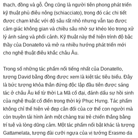
thạch, đồng và gỗ. Ông cũng là người tiên phong phát triển
kỹ thuật phù điêu nông (schiacciato), trong đó các chi tiết
được chạm khắc với độ sâu rất nhỏ nhưng vẫn tạo được
cảm giác không gian và chiều sâu nhờ sự khéo léo trong xử
lý ánh sáng và phối cảnh. Kỹ thuật này thể hiện trình độ bậc
thầy của Donatello và mở ra nhiều hướng phát triển mới
cho nghệ thuật điêu khắc châu Âu.
Trong số những tác phẩm nổi tiếng nhất của Donatello,
tượng David bằng đồng được xem là kiệt tác tiêu biểu. Đây
là bức tượng khỏa thân đứng độc lập đầu tiên được sáng
tác ở châu Âu kể từ thời La Mã cổ đại, đánh dấu sự hồi sinh
của nghệ thuật cổ điển trong thời kỳ Phục Hưng. Tác phẩm
không chỉ thể hiện vẻ đẹp cân đối của cơ thể con người mà
còn truyền tải hình ảnh một chàng trai trẻ chiến thắng bằng
trí tuệ và lòng dũng cảm. Một tác phẩm nổi bật khác là tượng
Gattamelata, tượng đài cưỡi ngựa của vị tướng Erasmo da