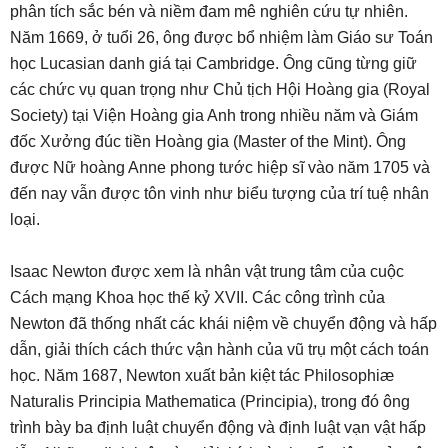
phân tích sắc bén và niềm đam mê nghiên cứu tự nhiên.
Năm 1669, ở tuổi 26, ông được bổ nhiệm làm Giáo sư Toán
học Lucasian danh giá tại Cambridge. Ông cũng từng giữ
các chức vụ quan trọng như Chủ tịch Hội Hoàng gia (Royal
Society) tại Viện Hoàng gia Anh trong nhiều năm và Giám
đốc Xưởng đúc tiền Hoàng gia (Master of the Mint). Ông
được Nữ hoàng Anne phong tước hiệp sĩ vào năm 1705 và
đến nay vẫn được tôn vinh như biểu tượng của trí tuệ nhân
loại.
Isaac Newton được xem là nhân vật trung tâm của cuộc
Cách mạng Khoa học thế kỷ XVII. Các công trình của
Newton đã thống nhất các khái niệm về chuyển động và hấp
dẫn, giải thích cách thức vận hành của vũ trụ một cách toán
học. Năm 1687, Newton xuất bản kiệt tác Philosophiæ
Naturalis Principia Mathematica (Principia), trong đó ông
trình bày ba định luật chuyển động và định luật vạn vật hấp