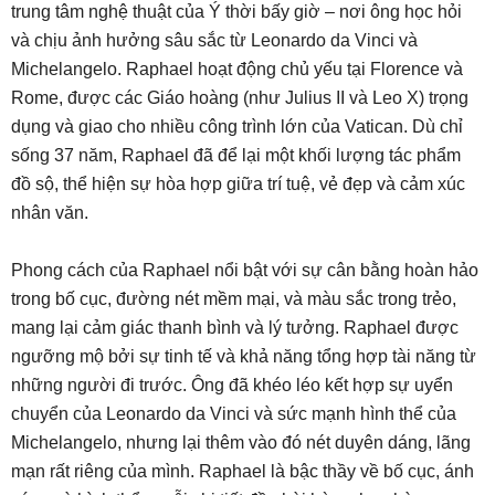
trung tâm nghệ thuật của Ý thời bấy giờ – nơi ông học hỏi
và chịu ảnh hưởng sâu sắc từ Leonardo da Vinci và
Michelangelo. Raphael hoạt động chủ yếu tại Florence và
Rome, được các Giáo hoàng (như Julius II và Leo X) trọng
dụng và giao cho nhiều công trình lớn của Vatican. Dù chỉ
sống 37 năm, Raphael đã để lại một khối lượng tác phẩm
đồ sộ, thể hiện sự hòa hợp giữa trí tuệ, vẻ đẹp và cảm xúc
nhân văn.
Phong cách của Raphael nổi bật với sự cân bằng hoàn hảo
trong bố cục, đường nét mềm mại, và màu sắc trong trẻo,
mang lại cảm giác thanh bình và lý tưởng. Raphael được
ngưỡng mộ bởi sự tinh tế và khả năng tổng hợp tài năng từ
những người đi trước. Ông đã khéo léo kết hợp sự uyển
chuyển của Leonardo da Vinci và sức mạnh hình thể của
Michelangelo, nhưng lại thêm vào đó nét duyên dáng, lãng
mạn rất riêng của mình. Raphael là bậc thầy về bố cục, ánh