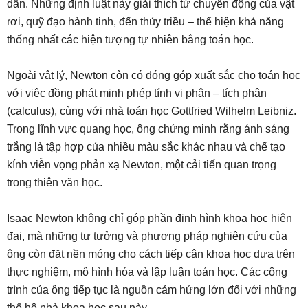
dẫn. Những định luật này giải thích từ chuyển động của vật
rơi, quỹ đạo hành tinh, đến thủy triều – thể hiện khả năng
thống nhất các hiện tượng tự nhiên bằng toán học.
Ngoài vật lý, Newton còn có đóng góp xuất sắc cho toán học
với việc đồng phát minh phép tính vi phân – tích phân
(calculus), cùng với nhà toán học Gottfried Wilhelm Leibniz.
Trong lĩnh vực quang học, ông chứng minh rằng ánh sáng
trắng là tập hợp của nhiều màu sắc khác nhau và chế tạo
kính viễn vọng phản xạ Newton, một cải tiến quan trọng
trong thiên văn học.
Isaac Newton không chỉ góp phần định hình khoa học hiện
đại, mà những tư tưởng và phương pháp nghiên cứu của
ông còn đặt nền móng cho cách tiếp cận khoa học dựa trên
thực nghiệm, mô hình hóa và lập luận toán học. Các công
trình của ông tiếp tục là nguồn cảm hứng lớn đối với những
thế hệ nhà khoa học sau này.