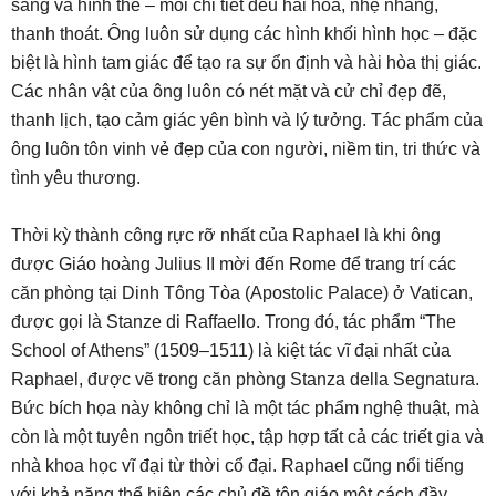
sáng và hình thể – mỗi chi tiết đều hài hòa, nhẹ nhàng,
thanh thoát. Ông luôn sử dụng các hình khối hình học – đặc
biệt là hình tam giác để tạo ra sự ổn định và hài hòa thị giác.
Các nhân vật của ông luôn có nét mặt và cử chỉ đẹp đẽ,
thanh lịch, tạo cảm giác yên bình và lý tưởng. Tác phẩm của
ông luôn tôn vinh vẻ đẹp của con người, niềm tin, tri thức và
tình yêu thương.
Thời kỳ thành công rực rỡ nhất của Raphael là khi ông
được Giáo hoàng Julius II mời đến Rome để trang trí các
căn phòng tại Dinh Tông Tòa (Apostolic Palace) ở Vatican,
được gọi là Stanze di Raffaello. Trong đó, tác phẩm “The
School of Athens” (1509–1511) là kiệt tác vĩ đại nhất của
Raphael, được vẽ trong căn phòng Stanza della Segnatura.
Bức bích họa này không chỉ là một tác phẩm nghệ thuật, mà
còn là một tuyên ngôn triết học, tập hợp tất cả các triết gia và
nhà khoa học vĩ đại từ thời cổ đại. Raphael cũng nổi tiếng
với khả năng thể hiện các chủ đề tôn giáo một cách đầy