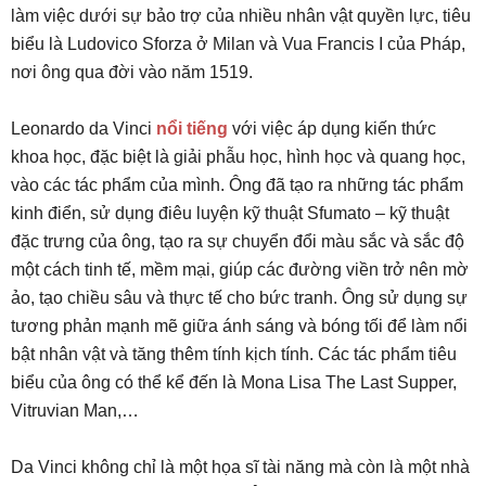
làm việc dưới sự bảo trợ của nhiều nhân vật quyền lực, tiêu
biểu là Ludovico Sforza ở Milan và Vua Francis I của Pháp,
nơi ông qua đời vào năm 1519.
Leonardo da Vinci
nổi tiếng
với việc áp dụng kiến thức
khoa học, đặc biệt là giải phẫu học, hình học và quang học,
vào các tác phẩm của mình. Ông đã tạo ra những tác phẩm
kinh điển, sử dụng điêu luyện kỹ thuật Sfumato – kỹ thuật
đặc trưng của ông, tạo ra sự chuyển đổi màu sắc và sắc độ
một cách tinh tế, mềm mại, giúp các đường viền trở nên mờ
ảo, tạo chiều sâu và thực tế cho bức tranh. Ông sử dụng sự
tương phản mạnh mẽ giữa ánh sáng và bóng tối để làm nổi
bật nhân vật và tăng thêm tính kịch tính. Các tác phẩm tiêu
biểu của ông có thể kể đến là Mona Lisa The Last Supper,
Vitruvian Man,…
Da Vinci không chỉ là một họa sĩ tài năng mà còn là một nhà