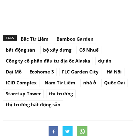
TAGS
Bắc Từ Liêm
Bamboo Garden
bất động sản
bộ xây dựng
Cổ Nhuế
Công ty cổ phần đầu tư địa ốc Alaska
dự án
Đại Mỗ
Ecohome 3
FLC Garden City
Hà Nội
ICID Complex
Nam Từ Liêm
nhà ở
Quốc Oai
Starrtup Tower
thị trường
thị trường bất động sản