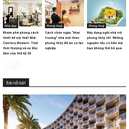
Nhà đẹp
Phong thuỷ
Phong thuỷ
Khám phá phong cách
Cách chọn ngày “khai
Xây dựng ngôi nhà với
thiết kế nội thất Mid-
trương” nhà mới theo
phong thủy tốt: Những
Century Modern: Tính
phong thủy để an cư lạc
nguyên tắc cơ bản mà
thời thượng và sự độc
nghiệp
bạn không thể bỏ qua
đáo của thế kỷ 20
Bài nổi bật