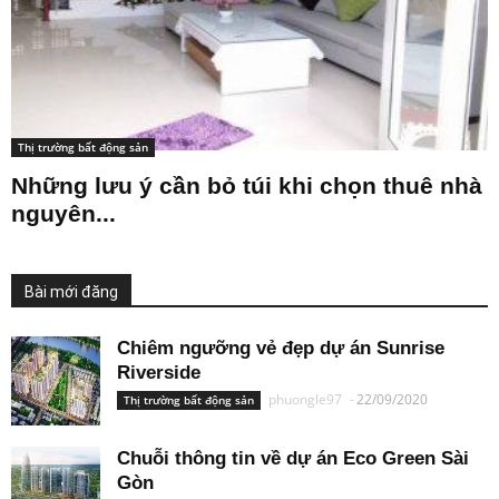
Thị trường bất động sản
Những lưu ý cần bỏ túi khi chọn thuê nhà
nguyên...
Bài mới đăng
Chiêm ngưỡng vẻ đẹp dự án Sunrise
Riverside
phuongle97
-
22/09/2020
Thị trường bất động sản
Chuỗi thông tin về dự án Eco Green Sài
Gòn