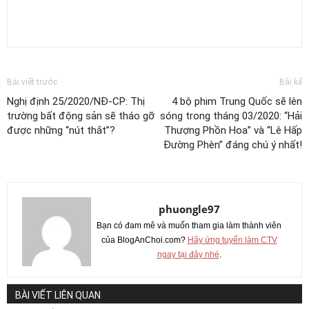
Bài viết trước
Bài kế
Nghị định 25/2020/NĐ-CP: Thị
4 bộ phim Trung Quốc sẽ lên
trường bất động sản sẽ tháo gỡ
sóng trong tháng 03/2020: “Hải
được những “nút thắt”?
Thượng Phồn Hoa” và “Lê Hấp
Đường Phèn” đáng chú ý nhất!
phuongle97
Bạn có đam mê và muốn tham gia làm thành viên
của BlogAnChoi.com?
Hãy ứng tuyển làm CTV
ngay tại đây nhé
.
BÀI VIẾT LIÊN QUAN