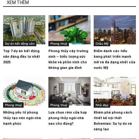
XEM THÊM
Dự án bất động sản
Phong thuỷ
Châu Mỹ
Top 7 dự án bất động
Phong thủy cây trường
Điểm danh các tiểu
sản đáng đầu tư nhất
sinh – biểu tượng sức
bang phát triển mạnh
2025
khỏe và phồn vinh cho
mẽ và đa dạng nhất của
không gian gia đình
nước Mỹ
Phong thuỷ
Phong thuỷ
Nhà đẹp
Những yếu tố phong
Lựa chọn rèm cửa hợp
Khám phá phong cách
thủy tạo nên ngôi nhà
phong thủy ngôi nhà
thiết kế nội thất
hạnh phúc
sao cho đúng?
Bohemian: Sự tự do và
sáng tạo