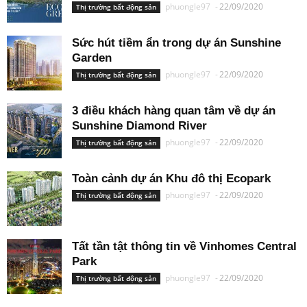
phuongle97
-
22/09/2020
Thị trường bất động sản
Sức hút tiềm ẩn trong dự án Sunshine
Garden
phuongle97
-
22/09/2020
Thị trường bất động sản
3 điều khách hàng quan tâm về dự án
Sunshine Diamond River
phuongle97
-
22/09/2020
Thị trường bất động sản
Toàn cảnh dự án Khu đô thị Ecopark
phuongle97
-
22/09/2020
Thị trường bất động sản
Tất tần tật thông tin về Vinhomes Central
Park
phuongle97
-
22/09/2020
Thị trường bất động sản