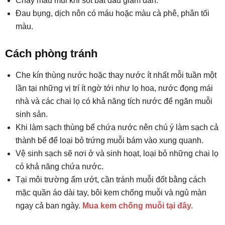
Chảy máu mũi khi sốt bắt đầu giảm dần.
Đau bụng, dịch nôn có máu hoặc màu cà phê, phân tối
màu.
Cách phòng tránh
Che kín thùng nước hoặc thay nước ít nhất mỗi tuần một
lần tại những vị trí ít ngờ tới như lọ hoa, nước đọng mái
nhà và các chai lọ có khả năng tích nước để ngăn muỗi
sinh sản.
Khi làm sạch thùng bể chứa nước nên chú ý làm sạch cả
thành bể để loại bỏ trứng muỗi bám vào xung quanh.
Vệ sinh sạch sẽ nơi ở và sinh hoạt, loại bỏ những chai lọ
có khả năng chứa nước.
Tại môi trường ẩm ướt, cần tránh muỗi đốt bằng cách
mặc quần áo dài tay, bôi kem chống muỗi và ngủ màn
ngay cả ban ngày.
Mua kem chống muỗi tại đây.