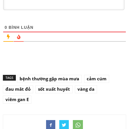
0
BÌNH LUẬN
TAGS
bệnh thường gặp mùa mưa
cảm cúm
đau mắt đỏ
sốt xuất huyết
vàng da
viêm gan E