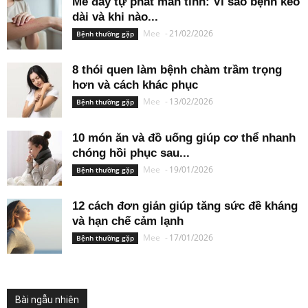
Mề đay tự phát mãn tính: Vì sao bệnh kéo
dài và khi nào...
Mee
-
21/02/2026
Bệnh thường gặp
8 thói quen làm bệnh chàm trầm trọng
hơn và cách khác phục
Mee
-
13/02/2026
Bệnh thường gặp
10 món ăn và đồ uống giúp cơ thể nhanh
chóng hồi phục sau...
Mee
-
19/01/2026
Bệnh thường gặp
12 cách đơn giản giúp tăng sức đề kháng
và hạn chế cảm lạnh
Mee
-
17/01/2026
Bệnh thường gặp
Bài ngẫu nhiên