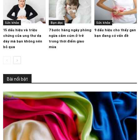
Sức khỏe
Bạn đọc
Sức khỏe
15 dấu hiệu và triệu
7 bước hàng ngày phòng
9 dấu hiệu cho thấy gan
chứng của ung thư dạ
ngừa cảm cúm ở trẻ
bạn đang có vấn đề
dày mà bạn không nên
trong thời điểm giao
bỏ qua
mùa
Bài nổi bật