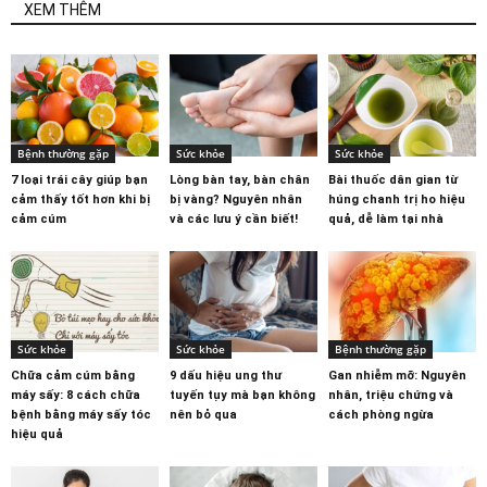
XEM THÊM
Bệnh thường gặp
Sức khỏe
Sức khỏe
7 loại trái cây giúp bạn
Lòng bàn tay, bàn chân
Bài thuốc dân gian từ
cảm thấy tốt hơn khi bị
bị vàng? Nguyên nhân
húng chanh trị ho hiệu
cảm cúm
và các lưu ý cần biết!
quả, dễ làm tại nhà
Sức khỏe
Sức khỏe
Bệnh thường gặp
Chữa cảm cúm bằng
9 dấu hiệu ung thư
Gan nhiễm mỡ: Nguyên
máy sấy: 8 cách chữa
tuyến tụy mà bạn không
nhân, triệu chứng và
bệnh bằng máy sấy tóc
nên bỏ qua
cách phòng ngừa
hiệu quả