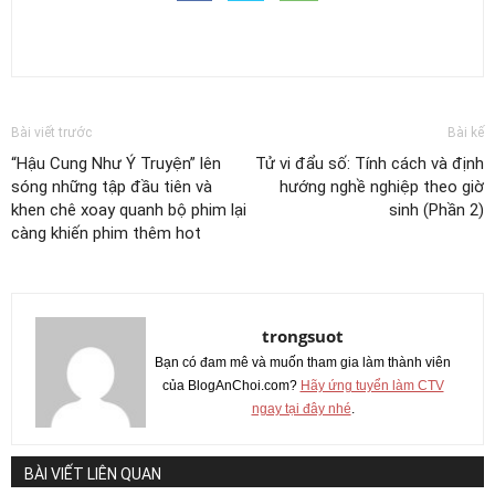
Bài viết trước
Bài kế
“Hậu Cung Như Ý Truyện” lên
Tử vi đẩu số: Tính cách và định
sóng những tập đầu tiên và
hướng nghề nghiệp theo giờ
khen chê xoay quanh bộ phim lại
sinh (Phần 2)
càng khiến phim thêm hot
trongsuot
Bạn có đam mê và muốn tham gia làm thành viên
của BlogAnChoi.com?
Hãy ứng tuyển làm CTV
ngay tại đây nhé
.
BÀI VIẾT LIÊN QUAN