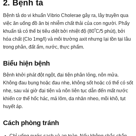
2. Bệnh tả
Bệnh tả do vi khuẩn Vibrio Cholerae gây ra, lây truyền qua
việc ăn uống đồ ăn bị nhiễm chất thải của con người. Phẩy
º
khuẩn tả có thể bị tiêu diệt bởi nhiệt độ (80
C/5 phút), bởi
hóa chất (Clo 1mg/l) và môi trường axit nhưng lại tồn tại lâu
trong phân, đất ẩm, nước, thực phẩm.
Biểu hiện bệnh
Bệnh khởi phát đột ngột, đại tiện phân lỏng, nôn mửa.
Không đau bụng hoặc đau nhẹ, không sốt hoặc có thể có sốt
nhẹ, sau vài giờ đại tiện và nôn liên tục dẫn đến mất nước
khiến cơ thể hốc hác, má lõm, da nhăn nheo, môi khô, tụt
huyết áp.
Cách phòng tránh
Chỉ uống nước sạch và an toàn. Nếu không chắc chắn,