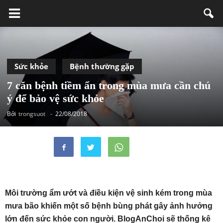
Sức khỏe
Bệnh thường gặp
7 căn bệnh tiềm ẩn trong mùa mưa cần chú
ý để bảo vệ sức khỏe
Bởi
trongsuot
-
22/08/2018
Môi trường ẩm ướt và điều kiện vệ sinh kém trong mùa
mưa bão khiến một số bệnh bùng
phát
gây ảnh hưởng
lớn đến sức khỏe con người. BlogAnChoi sẽ thống kê