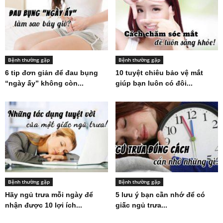
Bệnh thường gặp
Bệnh thường gặp
6 tip đơn giản để đau bụng
10 tuyệt chiêu bảo vệ mắt
“ngày ấy” không còn...
giúp bạn luôn có đôi...
Bệnh thường gặp
Bệnh thường gặp
Hãy ngủ trưa mỗi ngày để
5 lưu ý bạn cần nhớ để có
nhận được 10 lợi ích...
giấc ngủ trưa...