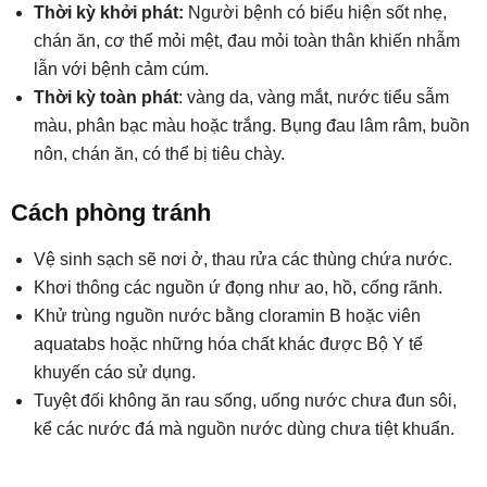
Thời kỳ khởi phát:
Người bệnh có biểu hiện sốt nhẹ,
chán ăn, cơ thể mỏi mệt, đau mỏi toàn thân khiến nhẫm
lẫn với bệnh cảm cúm.
Thời kỳ toàn phát
: vàng da, vàng mắt, nước tiểu sẫm
màu, phân bạc màu hoặc trắng. Bụng đau lâm râm, buồn
nôn, chán ăn, có thể bị tiêu chày.
Cách phòng tránh
Vệ sinh sạch sẽ nơi ở, thau rửa các thùng chứa nước.
Khơi thông các nguồn ứ đọng như ao, hồ, cống rãnh.
Khử trùng nguồn nước bằng cloramin B hoặc viên
aquatabs hoặc những hóa chất khác được Bộ Y tế
khuyến cáo sử dụng.
Tuyệt đối không ăn rau sống, uống nước chưa đun sôi,
kể các nước đá mà nguồn nước dùng chưa tiệt khuẩn.