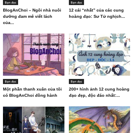
Bạn đọc
Bạn đọc
BlogAnChoi – Ngôi nhà nuôi
12 cái “nhất” của các cung
dưỡng đam mê viết lách
hoàng đạo: Sư Tử nghịch...
của...
Bạn đọc
Bạn đọc
Một phần thanh xuân của tôi
200+ hình ảnh 12 cung hoàng
có BlogAnChoi đồng hành
đạo đẹp, độc đáo nhất:...