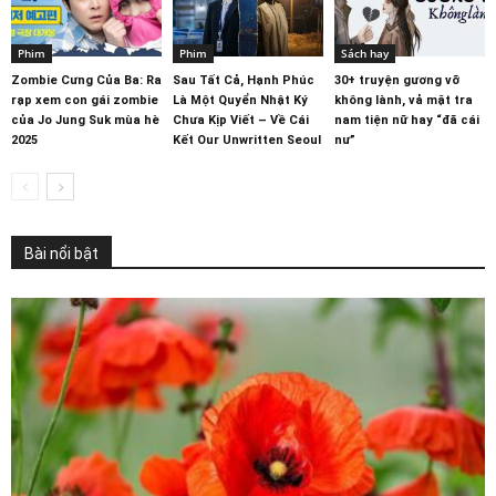
Phim
Phim
Sách hay
Zombie Cưng Của Ba: Ra
Sau Tất Cả, Hạnh Phúc
30+ truyện gương vỡ
rạp xem con gái zombie
Là Một Quyển Nhật Ký
không lành, vả mặt tra
của Jo Jung Suk mùa hè
Chưa Kịp Viết – Về Cái
nam tiện nữ hay “đã cái
2025
Kết Our Unwritten Seoul
nư”
Bài nổi bật