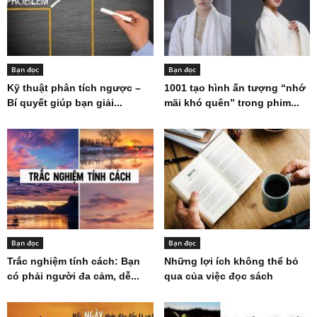
Bạn đọc
Bạn đọc
Kỹ thuật phân tích ngược –
1001 tạo hình ấn tượng “nhớ
Bí quyết giúp bạn giải...
mãi khó quên” trong phim...
Bạn đọc
Bạn đọc
Trắc nghiệm tính cách: Bạn
Những lợi ích không thể bỏ
có phải người đa cảm, dễ...
qua của việc đọc sách