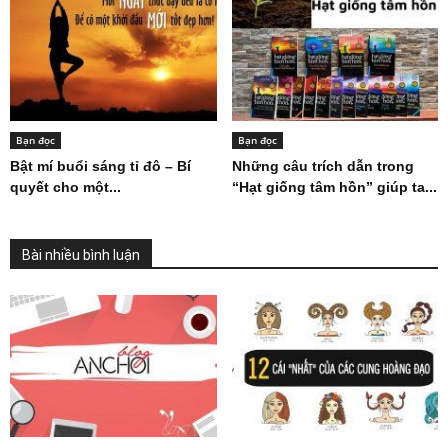
Bạn đọc
Bạn đọc
Bật mí buổi sáng tỉ đô – Bí
Những câu trích dẫn trong
quyết cho một...
“Hạt giống tâm hồn” giúp ta...
Bài nhiều bình luận