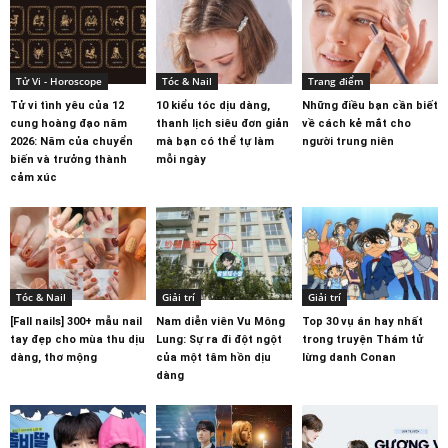
Tử Vi - Horoscope
Tóc & Nail
Trang điểm
Tử vi tình yêu của 12
10 kiểu tóc dịu dàng,
Những điều bạn cần biết
cung hoàng đạo năm
thanh lịch siêu đơn giản
về cách kẻ mắt cho
2026: Năm của chuyển
mà bạn có thể tự làm
người trung niên
biến và trưởng thành
mỗi ngày
cảm xúc
Tóc & Nail
Giải trí
Giải trí
[Fall nails] 300+ mẫu nail
Nam diễn viên Vu Mông
Top 30 vụ án hay nhất
tay đẹp cho mùa thu dịu
Lung: Sự ra đi đột ngột
trong truyện Thám tử
dàng, thơ mộng
của một tâm hồn dịu
lừng danh Conan
dàng