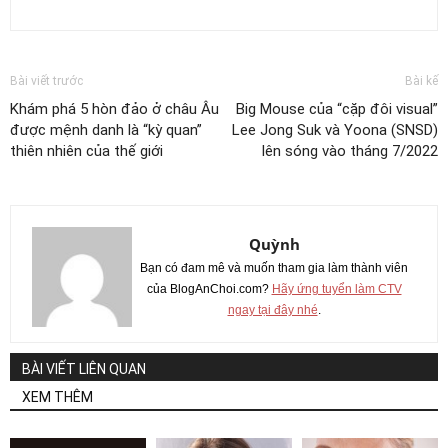
Bài viết trước
Bài kế
Khám phá 5 hòn đảo ở châu Âu
Big Mouse của “cặp đôi visual”
được mệnh danh là “kỳ quan”
Lee Jong Suk và Yoona (SNSD)
thiên nhiên của thế giới
lên sóng vào tháng 7/2022
Quỳnh
Bạn có đam mê và muốn tham gia làm thành viên
của BlogAnChoi.com?
Hãy ứng tuyển làm CTV
ngay tại đây nhé
.
BÀI VIẾT LIÊN QUAN
XEM THÊM