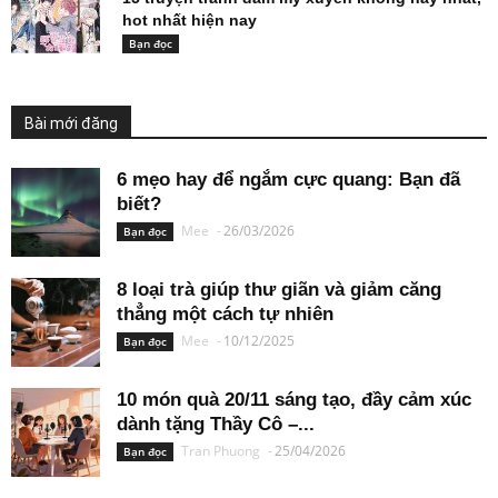
hot nhất hiện nay
Bạn đọc
Bài mới đăng
6 mẹo hay để ngắm cực quang: Bạn đã
biết?
Mee
-
26/03/2026
Bạn đọc
8 loại trà giúp thư giãn và giảm căng
thẳng một cách tự nhiên
Mee
-
10/12/2025
Bạn đọc
10 món quà 20/11 sáng tạo, đầy cảm xúc
dành tặng Thầy Cô –...
Tran Phuong
-
25/04/2026
Bạn đọc