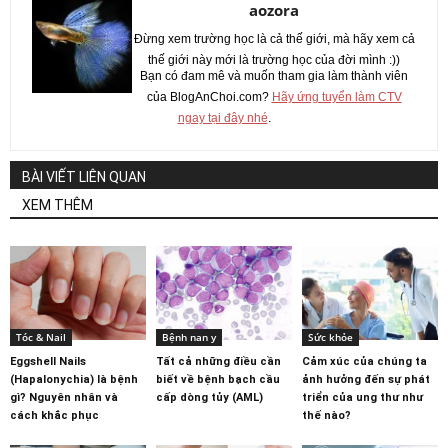
aozora
Đừng xem trường học là cả thế giới, mà hãy xem cả
thế giới này mới là trường học của đời mình :))
Bạn có đam mê và muốn tham gia làm thành viên
của BlogAnChoi.com?
Hãy ứng tuyển làm CTV
ngay tại đây nhé
.
BÀI VIẾT LIÊN QUAN
XEM THÊM
Tóc & Nail
Bệnh nan y
Sức khỏe
Eggshell Nails
Tất cả những điều cần
Cảm xúc của chúng ta
(Hapalonychia) là bệnh
biết về bệnh bạch cầu
ảnh hưởng đến sự phát
gì? Nguyên nhân và
cấp dòng tủy (AML)
triển của ung thư như
cách khắc phục
thế nào?