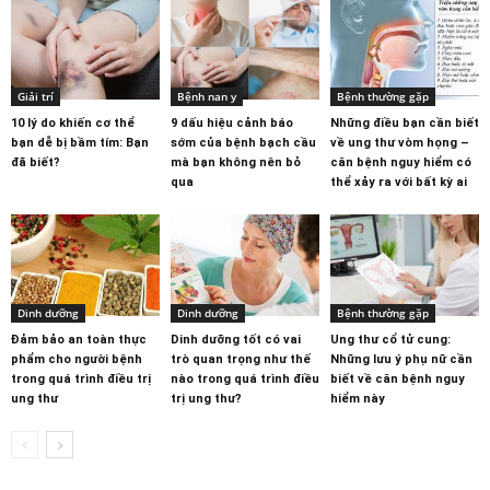
Giải trí
Bệnh nan y
Bệnh thường gặp
10 lý do khiến cơ thể
9 dấu hiệu cảnh báo
Những điều bạn cần biết
bạn dễ bị bầm tím: Bạn
sớm của bệnh bạch cầu
về ung thư vòm họng –
đã biết?
mà bạn không nên bỏ
căn bệnh nguy hiểm có
qua
thể xảy ra với bất kỳ ai
Dinh dưỡng
Dinh dưỡng
Bệnh thường gặp
Đảm bảo an toàn thực
Dinh dưỡng tốt có vai
Ung thư cổ tử cung:
phẩm cho người bệnh
trò quan trọng như thế
Những lưu ý phụ nữ cần
trong quá trình điều trị
nào trong quá trình điều
biết về căn bệnh nguy
ung thư
trị ung thư?
hiểm này