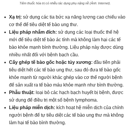
Tiêm thuốc hóa trị có nhiều tác dụng phụ nặng nề (Ảnh: Internet).
Xạ trị:
sử dụng các tia bức xạ năng lượng cao chiếu vào
cơ thể để tiêu diệt tế bào ung thư.
Liệu pháp nhắm đích:
sử dụng các loại thuốc thế hệ
mới để tiêu diệt tế bào ác tính mà không làm hại các tế
bào khỏe mạnh bình thường. Liệu pháp này được dùng
nhiều nhất đối với bệnh bạch cầu.
Cấy ghép tế bào gốc hoặc tủy xương:
đầu tiên phải
tiêu diệt hết các tế bào ung thư, sau đó đưa tế bào gốc
khỏe mạnh từ người khác ghép vào cơ thể người bệnh
để sản xuất ra tế bào máu khỏe mạnh như bình thường.
Phẫu thuật:
loại bỏ các hạch bạch huyết bị bệnh, được
sử dụng để điều trị một số bệnh lymphoma.
Liệu pháp miễn dịch:
kích hoạt hệ miễn dịch của chính
người bệnh để tự tiêu diệt các tế bào ung thư mà không
làm hại tế bào bình thường.