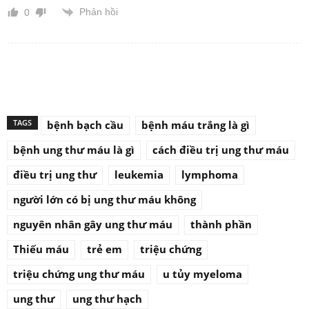
Phản hồi
0
TAGS
bệnh bạch cầu
bệnh máu trắng là gì
bệnh ung thư máu là gì
cách điều trị ung thư máu
điều trị ung thư
leukemia
lymphoma
người lớn có bị ung thư máu không
nguyên nhân gây ung thư máu
thành phần
Thiếu máu
trẻ em
triệu chứng
triệu chứng ung thư máu
u tủy myeloma
ung thư
ung thư hạch