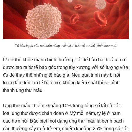
Tế bào bạch cầu có chức năng miễn dịch bảo vệ cơ thể (Ảnh: Internet).
Ở cơ thể khỏe mạnh bình thường, các tế bào bạch cầu mới
được tạo ra từ tế bào gốc trong tủy xương với số lượng vừa
đủ để thay thế những tế bào già. Nếu quá trình này bị rối
loạn dẫn đến tạo tế bào mới không kiểm soát thì sẽ hình
thành ung thư máu.
Ung thư máu chiếm khoảng 10% trong tổng số tất cả các
loại ung thư được chẩn đoán ở Mỹ mỗi năm, tỷ lệ ở nam
cao hơn nữ. Đặc biệt một dạng ung thư máu là bệnh bạch
cầu thường xảy ra ở trẻ em, chiếm khoảng 25% trong số các