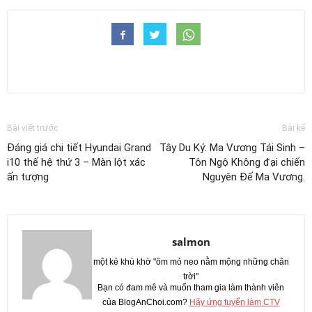
Bài viết trước
Bài kế
Đáng giá chi tiết Hyundai Grand
Tây Du Ký: Ma Vương Tái Sinh –
i10 thế hệ thứ 3 – Màn lột xác
Tôn Ngộ Không đại chiến
ấn tượng
Nguyên Đế Ma Vương.
salmon
một kẻ khù khờ "ôm mỏ neo nằm mộng những chân
trời"
Bạn có đam mê và muốn tham gia làm thành viên
của BlogAnChoi.com?
Hãy ứng tuyển làm CTV