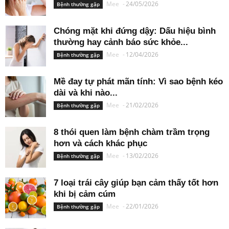
Mee
-
24/05/2026
Bệnh thường gặp
Chóng mặt khi đứng dậy: Dấu hiệu bình
thường hay cảnh báo sức khỏe...
Mee
-
12/04/2026
Bệnh thường gặp
Mề đay tự phát mãn tính: Vì sao bệnh kéo
dài và khi nào...
Mee
-
21/02/2026
Bệnh thường gặp
8 thói quen làm bệnh chàm trầm trọng
hơn và cách khác phục
Mee
-
13/02/2026
Bệnh thường gặp
7 loại trái cây giúp bạn cảm thấy tốt hơn
khi bị cảm cúm
Mee
-
22/01/2026
Bệnh thường gặp