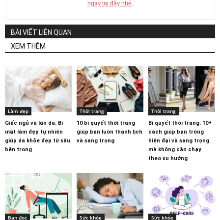
ngay tại đây nhé
.
BÀI VIẾT LIÊN QUAN
XEM THÊM
Làm đẹp
Thời trang
Thời trang
Giấc ngủ và làn da: Bí
10 bí quyết thời trang
Bí quyết thời trang: 10+
mật làm đẹp tự nhiên
giúp bạn luôn thanh lịch
cách giúp bạn trông
giúp da khỏe đẹp từ sâu
và sang trọng
hiện đại và sang trọng
bên trong
mà không cần chạy
theo xu hướng
Bạn đọc
Sức khỏe
Sức khỏe