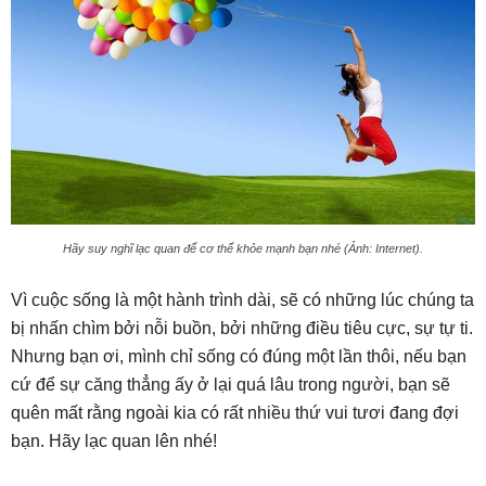
Hãy suy nghĩ lạc quan để cơ thể khỏe mạnh bạn nhé (Ảnh: Internet).
Vì cuộc sống là một hành trình dài, sẽ có những lúc chúng ta
bị nhấn chìm bởi nỗi buồn, bởi những điều tiêu cực, sự tự ti.
Nhưng bạn ơi, mình chỉ sống có đúng một lần thôi, nếu bạn
cứ để sự căng thẳng ấy ở lại quá lâu trong người, bạn sẽ
quên mất rằng ngoài kia có rất nhiều thứ vui tươi đang đợi
bạn. Hãy lạc quan lên nhé!