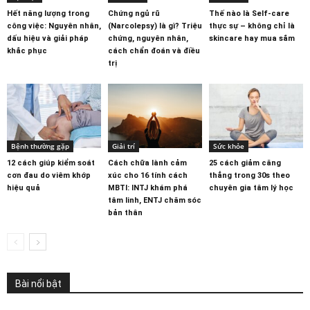
Hết năng lượng trong
Chứng ngủ rũ
Thế nào là Self-care
công việc: Nguyên nhân,
(Narcolepsy) là gì? Triệu
thực sự – không chỉ là
dấu hiệu và giải pháp
chứng, nguyên nhân,
skincare hay mua sắm
khắc phục
cách chẩn đoán và điều
trị
Bệnh thường gặp
Giải trí
Sức khỏe
12 cách giúp kiểm soát
Cách chữa lành cảm
25 cách giảm căng
cơn đau do viêm khớp
xúc cho 16 tính cách
thẳng trong 30s theo
hiệu quả
MBTI: INTJ khám phá
chuyên gia tâm lý học
tâm linh, ENTJ chăm sóc
bản thân
Bài nổi bật