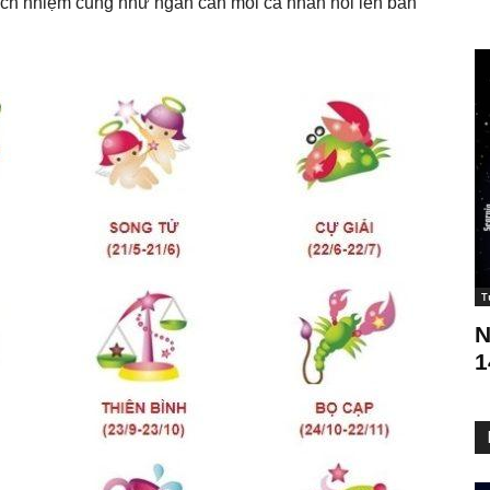
rách nhiệm cũng như ngăn cản mỗi cá nhân nói lên bản
T
N
1