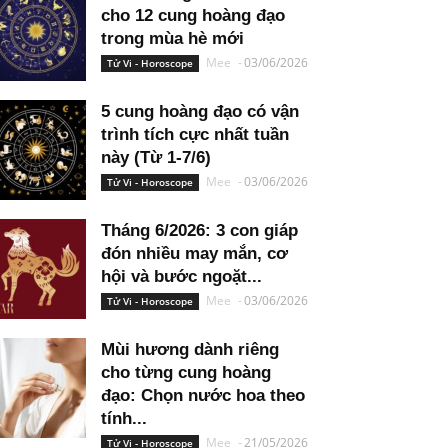
cho 12 cung hoàng đạo
trong mùa hè mới
Mee
-
03/06/2026
Tử Vi - Horoscope
5 cung hoàng đạo có vận
trình tích cực nhất tuần
này (Từ 1-7/6)
Mee
-
03/06/2026
Tử Vi - Horoscope
Tháng 6/2026: 3 con giáp
đón nhiều may mắn, cơ
hội và bước ngoặt...
Mee
-
03/06/2026
Tử Vi - Horoscope
Mùi hương dành riêng
cho từng cung hoàng
đạo: Chọn nước hoa theo
tính...
Mee
-
21/05/2026
Tử Vi - Horoscope