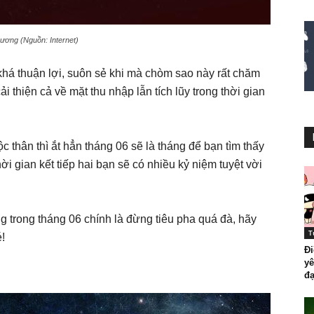
ương (Nguồn: Internet)
há thuận lợi, suôn sẻ khi mà chòm sao này rất chăm
i thiện cả về mặt thu nhập lẫn tích lũy trong thời gian
 thân thì ắt hẳn tháng 06 sẽ là tháng để bạn tìm thấy
ời gian kết tiếp hai bạn sẽ có nhiều kỷ niệm tuyệt vời
trong tháng 06 chính là đừng tiêu pha quá đà, hãy
T
!
Đi
yê
đạ