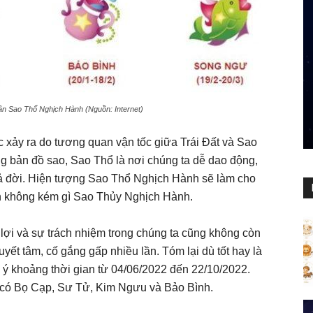
n Sao Thổ Nghịch Hành (Nguồn: Internet)
 xảy ra do tương quan vận tốc giữa Trái Đất và Sao
ng bản đồ sao, Sao Thổ là nơi chúng ta dễ dao động,
cả đời. Hiện tượng Sao Thổ Nghịch Hành sẽ làm cho
ạn không kém gì Sao Thủy Nghịch Hành.
 lợi và sự trách nhiệm trong chúng ta cũng không còn
yết tâm, cố gắng gấp nhiều lần. Tóm lại dù tốt hay là
ú ý khoảng thời gian từ 04/06/2022 đến 22/10/2022.
 có Bọ Cạp, Sư Tử, Kim Ngưu và Bảo Bình.