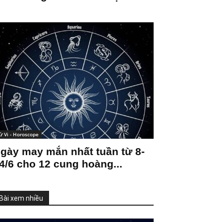
ử Vi - Horoscope
gày may mắn nhất tuần từ 8-
4/6 cho 12 cung hoàng...
Bài xem nhiều