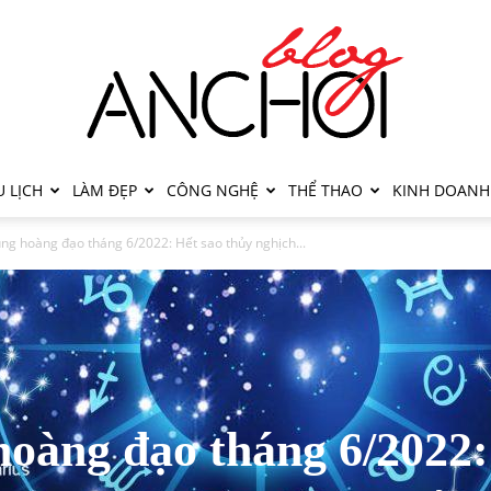
 LỊCH
LÀM ĐẸP
CÔNG NGHỆ
THỂ THAO
KINH DOANH
ung hoàng đạo tháng 6/2022: Hết sao thủy nghịch...
hoàng đạo tháng 6/2022: