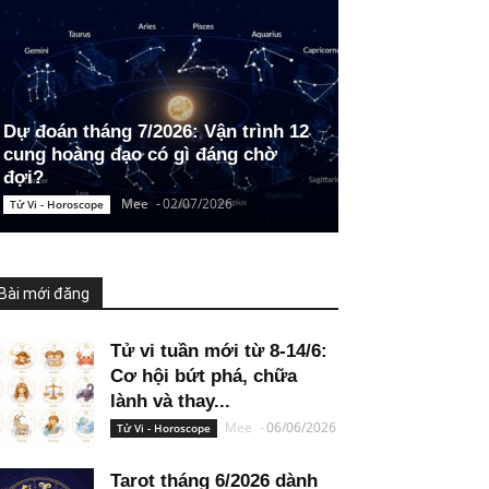
Dự đoán tháng 7/2026: Vận trình 12
cung hoàng đạo có gì đáng chờ
đợi?
Mee
-
02/07/2026
Tử Vi - Horoscope
Bài mới đăng
Tử vi tuần mới từ 8-14/6:
Cơ hội bứt phá, chữa
lành và thay...
Mee
-
06/06/2026
Tử Vi - Horoscope
Tarot tháng 6/2026 dành