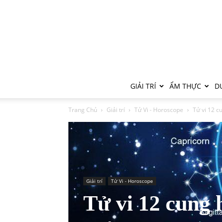
GIẢI TRÍ
ẨM THỰC
DU
Trang Chủ
Giải trí
Tử Vi - Horoscope
Tử vi 12 c
Giải trí
Tử Vi - Horoscope
Tử vi 12 cung 