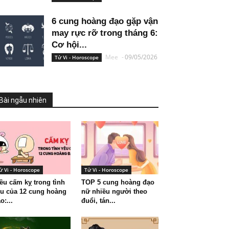
6 cung hoàng đạo gặp vận
may rực rỡ trong tháng 6:
Cơ hội...
Mee
-
09/05/2026
Tử Vi - Horoscope
Bài ngẫu nhiên
ử Vi - Horoscope
Tử Vi - Horoscope
ều cấm kỵ trong tình
TOP 5 cung hoàng đạo
u của 12 cung hoàng
nữ nhiều người theo
o:...
đuổi, tán...