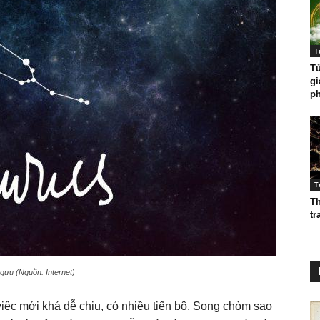
T
Tử
gi
ph
T
Th
tr
gưu (Nguồn: Internet)
iệc mới khá dễ chịu, có nhiều tiến bộ. Song chòm sao