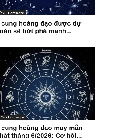
ử Vi - Horoscope
 cung hoàng đạo được dự
oán sẽ bứt phá mạnh...
ử Vi - Horoscope
 cung hoàng đạo may mắn
hất tháng 6/2026: Cơ hội...