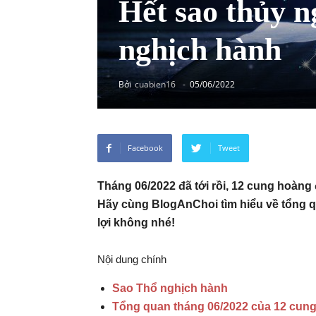
Hết sao thủy n
nghịch hành
Bởi
cuabien16
-
05/06/2022
Facebook
Tweet
Tháng 06/2022 đã tới rồi, 12 cung hoàn
Hãy cùng BlogAnChoi tìm hiểu về tổng q
lợi không nhé!
Nội dung chính
Sao Thổ nghịch hành
Tổng quan tháng 06/2022 của 12 cun