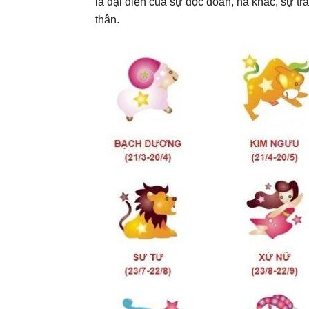
là đại diện của sự độc đoán, hà khắc, sự t
thân.