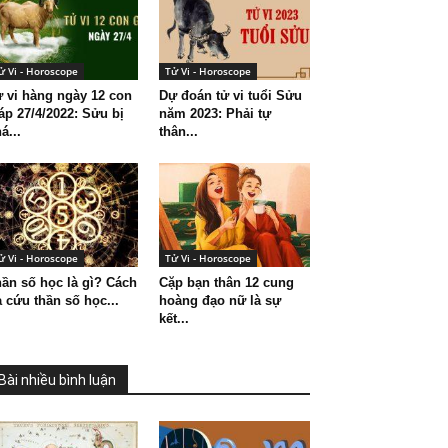
ử Vi - Horoscope
Tử Vi - Horoscope
 vi hàng ngày 12 con
Dự đoán tử vi tuổi Sửu
áp 27/4/2022: Sửu bị
năm 2023: Phải tự
á...
thân...
ử Vi - Horoscope
Tử Vi - Horoscope
ần số học là gì? Cách
Cặp bạn thân 12 cung
a cứu thần số học...
hoàng đạo nữ là sự
kết...
Bài nhiều bình luận