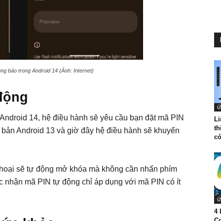
ng báo trong Android 14 (Ảnh: Internet)
 động
Ứ
 Android 14, hệ điều hành sẽ yêu cầu bạn đặt mã PIN
Li
th
 bản Android 13 và giờ đây hệ điều hành sẽ khuyến
có
.
thoại sẽ tự động mở khóa mà không cần nhấn phím
c nhận mã PIN tự động chỉ áp dụng với mã PIN có ít
Ứ
4 
Co