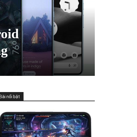
roid
ng
Bài nổi bật