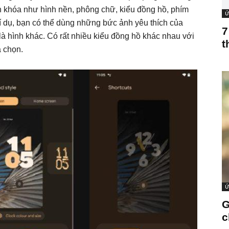
nh khóa như hình nền, phông chữ, kiểu đồng hồ, phím
Ứ
 Ví dụ, bạn có thể dùng những bức ảnh yêu thích của
7
à hình khác. Có rất nhiều kiểu đồng hồ khác nhau với
t
 chọn.
Ứ
G
c