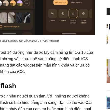
thoại Google Pixel với Android 14 (Ảnh: Internet)
roid 14 dường như được lấy cảm hứng từ iOS 16 của
tốt nhưng vẫn chưa thể sánh bằng hệ điều hành iOS
 năng đặt các widget trên màn hình khóa và chưa có
 khóa của iOS.
flash
được nhiều người quan tâm. Với những người không
n flash sẽ báo hiệu bằng ánh sáng. Bạn có thể vào
Cài
chỉnh nháy đèn của camera hoặc màn hình điện thoại