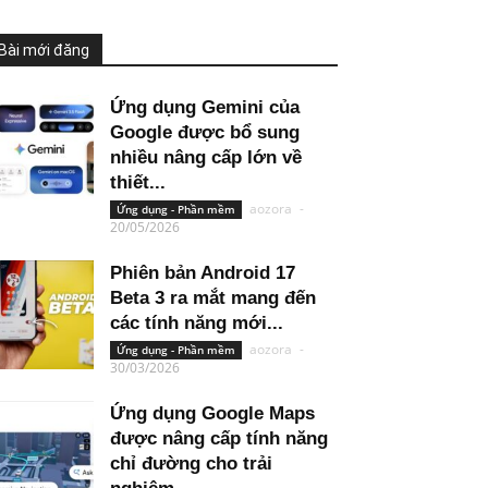
Bài mới đăng
Ứng dụng Gemini của
Google được bổ sung
nhiều nâng cấp lớn về
thiết...
aozora
-
Ứng dụng - Phần mềm
20/05/2026
Phiên bản Android 17
Beta 3 ra mắt mang đến
các tính năng mới...
aozora
-
Ứng dụng - Phần mềm
30/03/2026
Ứng dụng Google Maps
được nâng cấp tính năng
chỉ đường cho trải