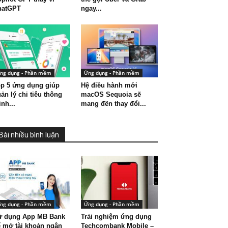
hatGPT
ngay...
ng dụng - Phần mềm
Ứng dụng - Phần mềm
p 5 ứng dụng giúp
Hệ điều hành mới
ản lý chi tiêu thông
macOS Sequoia sẽ
nh...
mang đến thay đổi...
Bài nhiều bình luận
ng dụng - Phần mềm
Ứng dụng - Phần mềm
ử dụng App MB Bank
Trải nghiệm ứng dụng
 mở tài khoản ngân
Techcombank Mobile –