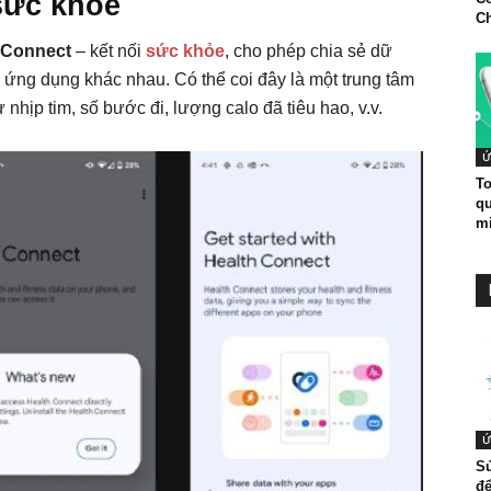
 sức khỏe
C
 Connect
– kết nối
sức khỏe
, cho phép chia sẻ dữ
 ứng dụng khác nhau. Có thể coi đây là một trung tâm
nhịp tim, số bước đi, lượng calo đã tiêu hao, v.v.
Ứ
To
qu
mi
Ứ
S
để