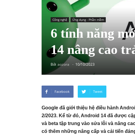
Công nghệ
Ứng dụng - Phần mềm
6 tính năng mớ
14 nâng cao tr
Bởi
aozora
-
10/10/2023
Facebook
Tweet
Google đã giới thiệu hệ điều hành Andro
2/2023. Kể từ đó, Android 14 đã được cậ
và beta tập trung vào sửa lỗi và nâng ca
có thêm những nâng cấp và cải tiến đáng