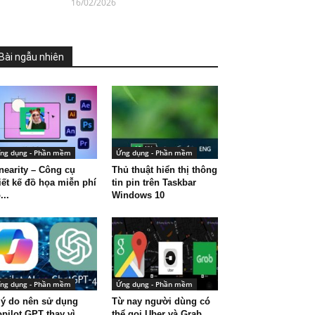
16/02/2026
Bài ngẫu nhiên
ng dụng - Phần mềm
Ứng dụng - Phần mềm
nearity – Công cụ
Thủ thuật hiển thị thông
iết kế đồ họa miễn phí
tin pin trên Taskbar
...
Windows 10
ng dụng - Phần mềm
Ứng dụng - Phần mềm
lý do nên sử dụng
Từ nay người dùng có
pilot GPT thay vì
thể gọi Uber và Grab