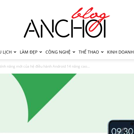
 LỊCH
LÀM ĐẸP
CÔNG NGHỆ
THỂ THAO
KINH DOANH
 tính năng mới của hệ điều hành Android 14 nâng cao...