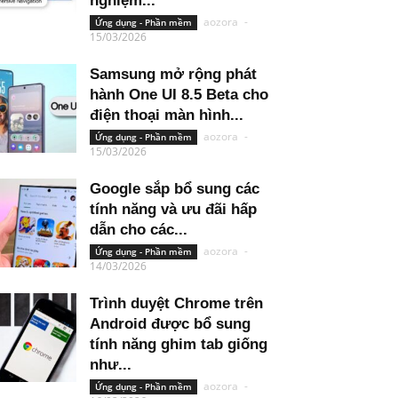
nghiệm...
aozora
-
Ứng dụng - Phần mềm
15/03/2026
Samsung mở rộng phát
hành One UI 8.5 Beta cho
điện thoại màn hình...
aozora
-
Ứng dụng - Phần mềm
15/03/2026
Google sắp bổ sung các
tính năng và ưu đãi hấp
dẫn cho các...
aozora
-
Ứng dụng - Phần mềm
14/03/2026
Trình duyệt Chrome trên
Android được bổ sung
tính năng ghim tab giống
như...
aozora
-
Ứng dụng - Phần mềm