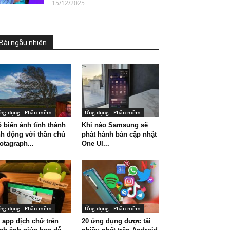
15/12/2025
Bài ngẫu nhiên
ng dụng - Phần mềm
Ứng dụng - Phần mềm
 biến ảnh tĩnh thành
Khi nào Samsung sẽ
h động với thần chú
phát hành bản cập nhật
otagraph...
One UI...
ng dụng - Phần mềm
Ứng dụng - Phần mềm
 app dịch chữ trên
20 ứng dụng được tải