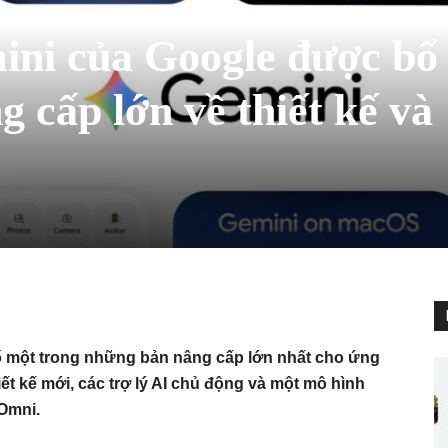
ni của Google được bổ
g cấp lớn về thiết kế và
bố một trong những bản nâng cấp lớn nhất cho ứng
t kế mới, các trợ lý AI chủ động và một mô hình
 Omni.