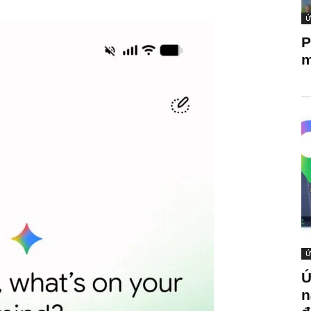
Ứ
P
m
Ứ
Ứ
n