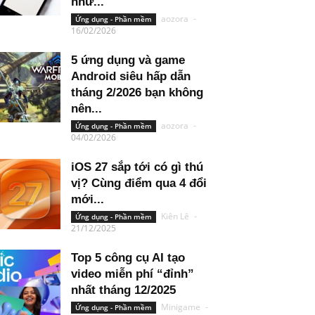
như...
aozora
-
Ứng dụng - Phần mềm
16/02/2026
5 ứng dụng và game
Android siêu hấp dẫn
tháng 2/2026 bạn không
nên...
aozora
-
Ứng dụng - Phần mềm
04/02/2026
iOS 27 sắp tới có gì thú
vị? Cùng điểm qua 4 đổi
mới...
Kiên Lê
-
Ứng dụng - Phần mềm
21/12/2025
Top 5 công cụ AI tạo
video miễn phí “đỉnh”
nhất tháng 12/2025
Minigame
-
Ứng dụng - Phần mềm