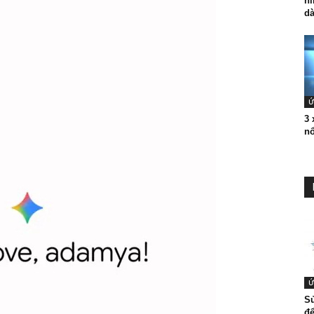
hì
dà
Ứ
3
nổ
Ứ
S
để