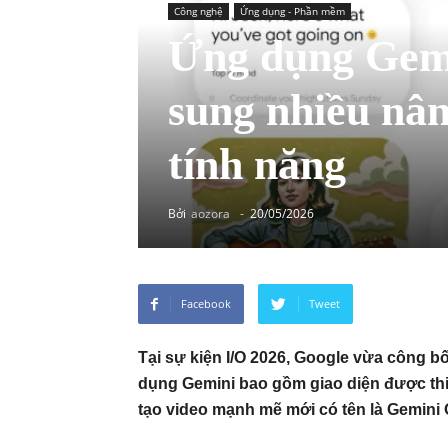
Công nghệ
Ứng dụng - Phần mềm
Ứng dụng Gemi
sung nhiều nân
tính năng
Bởi
aozora
-
20/05/2026
Facebook
Tweet
Tại sự kiện I/O 2026, Google vừa công 
dụng Gemini bao gồm giao diện được thiế
tạo video mạnh mẽ mới có tên là Gemini