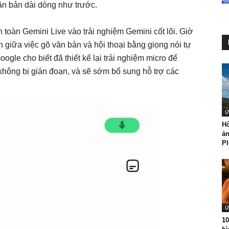
văn bản dài dòng như trước.
 toàn Gemini Live vào trải nghiệm Gemini cốt lõi. Giờ
 giữa việc gõ văn bản và hội thoại bằng giọng nói tự
gle cho biết đã thiết kế lại trải nghiệm micro để
không bị gián đoạn, và sẽ sớm bổ sung hỗ trợ các
Ứ
Hô
ản
Pl
Ứ
10