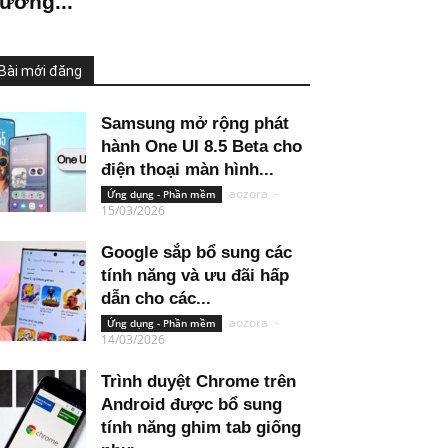
ường...
Bài mới đăng
Samsung mở rộng phát
hành One UI 8.5 Beta cho
điện thoại màn hình...
aozora
-
Ứng dụng - Phần mềm
15/03/2026
Google sắp bổ sung các
tính năng và ưu đãi hấp
dẫn cho các...
aozora
-
Ứng dụng - Phần mềm
14/03/2026
Trình duyệt Chrome trên
Android được bổ sung
tính năng ghim tab giống