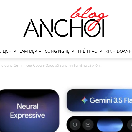
 LỊCH
LÀM ĐẸP
CÔNG NGHỆ
THỂ THAO
KINH DOANH
ng dụng Gemini của Google được bổ sung nhiều nâng cấp lớn...