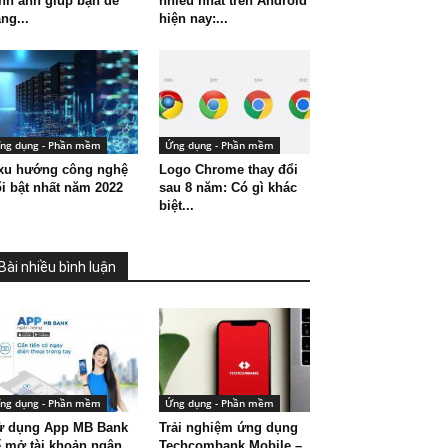
nh ảnh giúp bạn dễ
nhiều nhất trên Android
ng...
hiện nay:...
ng dụng - Phần mềm
Ứng dụng - Phần mềm
 xu hướng công nghệ
Logo Chrome thay đổi
i bật nhất năm 2022
sau 8 năm: Có gì khác
biệt...
Bài nhiều bình luận
ng dụng - Phần mềm
Ứng dụng - Phần mềm
ử dụng App MB Bank
Trải nghiệm ứng dụng
 mở tài khoản ngân
Techcombank Mobile –