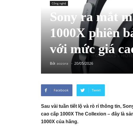
Công nghệ
Sony ra mắt m
1000X phiên bả
với mức giá ca
Bởi
aozora
-
20/05/2026
Facebook
Tweet
Sau vài tuần tiết lộ và rò rỉ thông tin, 
cao cấp 1000X The Collexion – đây là sả
1000X của hãng.