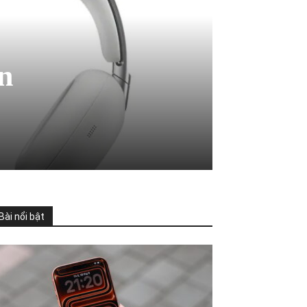
n
Bài nổi bật