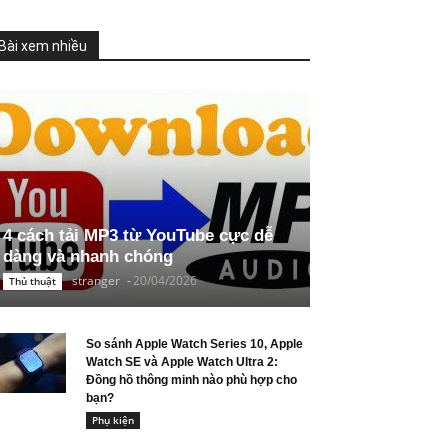
Bài xem nhiều
4 cách tải MP3 từ YouTube cực dễ
dàng và nhanh chóng
stranger
-
20/04/2026
Thủ thuật
So sánh Apple Watch Series 10, Apple
Watch SE và Apple Watch Ultra 2:
Đồng hồ thông minh nào phù hợp cho
bạn?
Phụ kiện