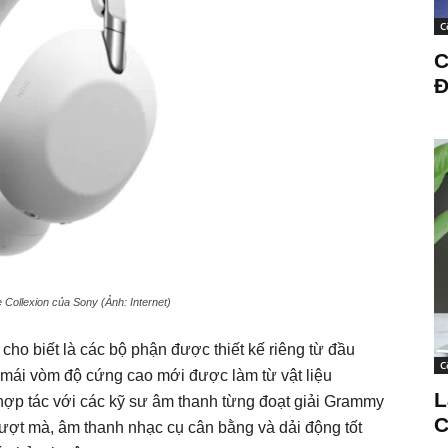
C
C
Đ
 Collexion của Sony (Ảnh: Internet)
ho biết là các bộ phận được thiết kế riêng từ đầu
C
“mái vòm độ cứng cao mới được làm từ vật liệu
L
ợp tác với các kỹ sư âm thanh từng đoạt giải Grammy
C
 mượt mà, âm thanh nhạc cụ cân bằng và dải động tốt