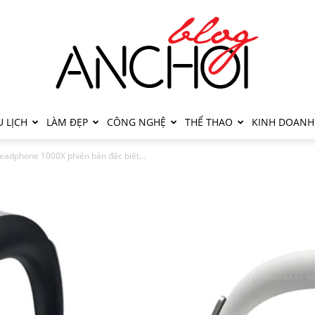
 LỊCH
LÀM ĐẸP
CÔNG NGHỆ
THỂ THAO
KINH DOANH
eadphone 1000X phiên bản đặc biệt...