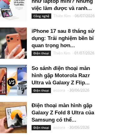
như laptop mini? Những
việc làm được và ranh...
Thiên Kim
-
06/07/2026
Công nghệ
iPhone 17 sau 8 tháng sử
dụng: Trải nghiệm bền bỉ
quan trọng hơn...
Thiên Kim
-
01/07/2026
Điện thoại
So sánh điện thoại màn
hình gập Motorola Razr
Ultra và Galaxy Z Flip...
aozora
-
30/06/2026
Điện thoại
Điện thoại màn hình gập
Galaxy Z Fold 8 Ultra của
Samsung có thể...
aozora
-
30/06/2026
Điện thoại