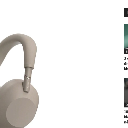
T
3 
đi
kh
Ứ
10
ki
nê