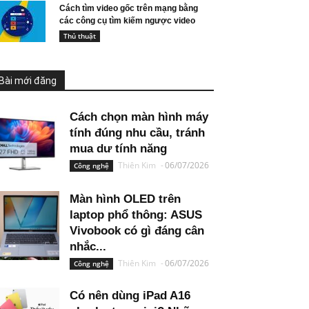
Cách tìm video gốc trên mạng bằng
các công cụ tìm kiếm ngược video
Thủ thuật
Bài mới đăng
Cách chọn màn hình máy
tính đúng nhu cầu, tránh
mua dư tính năng
Thiên Kim
-
06/07/2026
Công nghệ
Màn hình OLED trên
laptop phổ thông: ASUS
Vivobook có gì đáng cân
nhắc...
Thiên Kim
-
06/07/2026
Công nghệ
Có nên dùng iPad A16