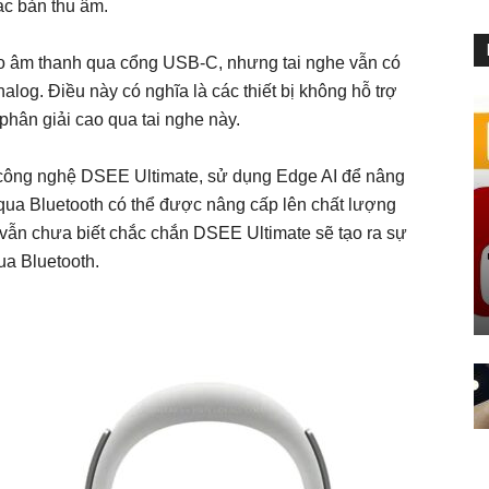
ác bản thu âm.
o âm thanh qua cổng USB-C, nhưng tai nghe vẫn có
log. Điều này có nghĩa là các thiết bị không hỗ trợ
hân giải cao qua tai nghe này.
ợp công nghệ DSEE Ultimate, sử dụng Edge AI để nâng
 qua Bluetooth có thể được nâng cấp lên chất lượng
vẫn chưa biết chắc chắn DSEE Ultimate sẽ tạo ra sự
ua Bluetooth.