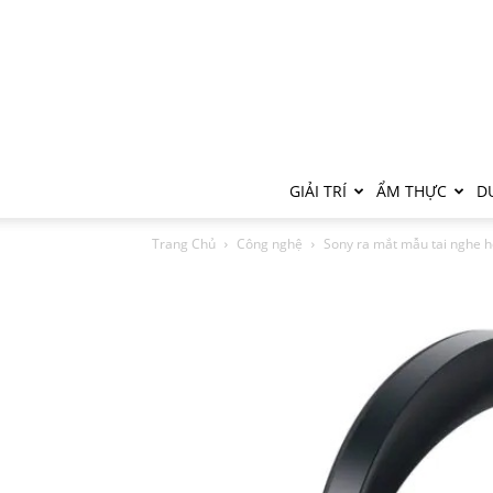
GIẢI TRÍ
ẨM THỰC
DU
Trang Chủ
Công nghệ
Sony ra mắt mẫu tai nghe h