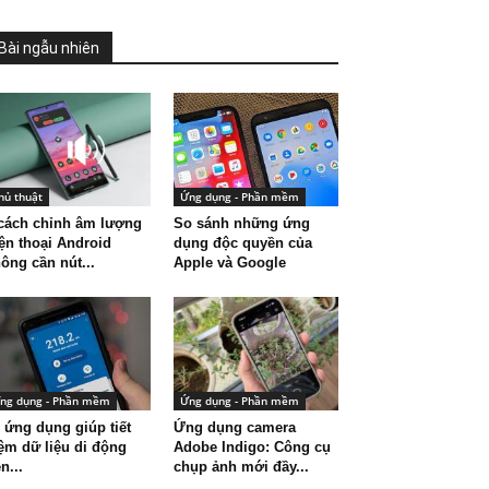
Bài ngẫu nhiên
hủ thuật
Ứng dụng - Phần mềm
cách chỉnh âm lượng
So sánh những ứng
ện thoại Android
dụng độc quyền của
ông cần nút...
Apple và Google
ng dụng - Phần mềm
Ứng dụng - Phần mềm
 ứng dụng giúp tiết
Ứng dụng camera
ệm dữ liệu di động
Adobe Indigo: Công cụ
n...
chụp ảnh mới đầy...