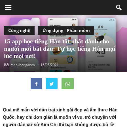
Công nghệ
Ứng dụng - Phần mềm
15 app học tiếng Hàn tốt nhất dành cho
người mới bắt đầu: Tự học tiếng Hàn mọi
lúc mọi nơi!
Bởi
meokhonganca
-
16/08/2021
Quá mê mẩn với dàn trai xinh gái đẹp và ẩm thực Hàn
Quốc, hay chỉ đơn giản là muốn vi vu, trò chuyện với
người dân xứ sở Kim Chi thì bạn không được bỏ lỡ