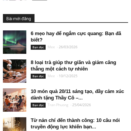
Bài mới đăng
6 mẹo hay để ngắm cực quang: Bạn đã
biết?
Mee
-
26/03/2026
Bạn đọc
8 loại trà giúp thư giãn và giảm căng
thẳng một cách tự nhiên
Mee
-
10/12/2025
Bạn đọc
10 món quà 20/11 sáng tạo, đầy cảm xúc
dành tặng Thầy Cô –...
Tran Phuong
-
25/04/2026
Bạn đọc
Từ nản chí đến thành công: 10 câu nói
truyền động lực khiến bạn...