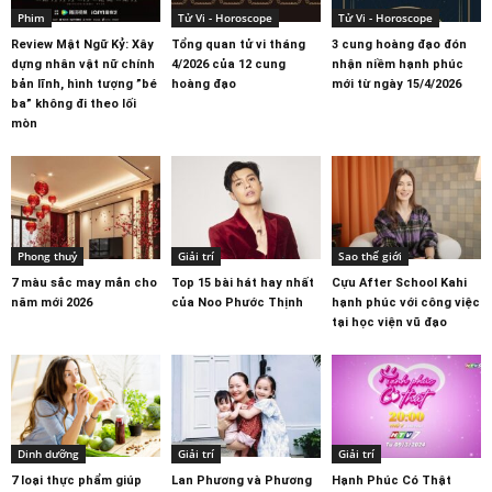
Phim
Tử Vi - Horoscope
Tử Vi - Horoscope
Review Mật Ngữ Kỷ: Xây
Tổng quan tử vi tháng
3 cung hoàng đạo đón
dựng nhân vật nữ chính
4/2026 của 12 cung
nhận niềm hạnh phúc
bản lĩnh, hình tượng ”bé
hoàng đạo
mới từ ngày 15/4/2026
ba” không đi theo lối
mòn
Phong thuỷ
Giải trí
Sao thế giới
7 màu sắc may mắn cho
Top 15 bài hát hay nhất
Cựu After School Kahi
năm mới 2026
của Noo Phước Thịnh
hạnh phúc với công việc
tại học viện vũ đạo
Dinh dưỡng
Giải trí
Giải trí
7 loại thực phẩm giúp
Lan Phương và Phương
Hạnh Phúc Có Thật