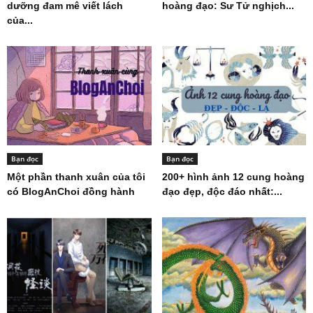
dưỡng đam mê viết lách
hoàng đạo: Sư Tử nghịch...
của...
Bạn đọc
Bạn đọc
Một phần thanh xuân của tôi
200+ hình ảnh 12 cung hoàng
có BlogAnChoi đồng hành
đạo đẹp, độc đáo nhất:...