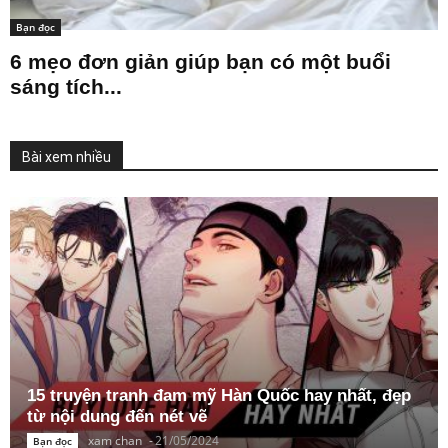
Bạn đọc
6 mẹo đơn giản giúp bạn có một buổi
sáng tích...
Bài xem nhiều
15 truyện tranh đam mỹ Hàn Quốc hay nhất, đẹp
từ nội dung đến nét vẽ
xam chan
-
21/05/2024
Bạn đọc