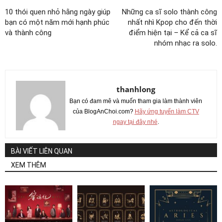
10 thói quen nhỏ hằng ngày giúp
Những ca sĩ solo thành công
bạn có một năm mới hạnh phúc
nhất nhì Kpop cho đến thời
và thành công
điểm hiện tại – Kể cả ca sĩ
nhóm nhạc ra solo.
thanhlong
Bạn có đam mê và muốn tham gia làm thành viên
của BlogAnChoi.com?
Hãy ứng tuyển làm CTV
ngay tại đây nhé
.
BÀI VIẾT LIÊN QUAN
XEM THÊM