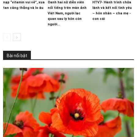
nạp “vitamin vui vẻ”, xua
Oanh hai nữ diễn viên
HTV7- Hành trình chữa
tan căng thẳng và lo âu
nổi tiếng trên màn ảnh
lành và kết nối tình yêu
Việt Nam, người lạc
– hôn nhân – cha mẹ -
quan sau ly hôn còn
con cái
người...
Bài nổi bật