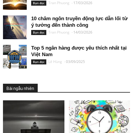
Tran Phuong
-
17/03/2026
Bạn đọc
10 châm ngôn truyền động lực dẫn lối từ
ý tưởng đến thành công
Tran Phuong
-
14/03/2026
Bạn đọc
Top 5 ngân hàng được yêu thích nhất tại
Việt Nam
Lê Hùng
-
03/09/2025
Bạn đọc
Bài ngẫu nhiên