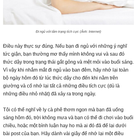
Đi ngủ với tâm trạng tích cực (Ảnh: Internet)
Điều này thực sự đúng. Nếu bạn đi ngủ với những ý nghĩ
tức giận, bạn thường mơ thấy mình không vui và sau đó
thức dậy trong trạng thái gắt gỏng và mệt mỏi vào buổi sáng.
Vì vậy khi nhắm mắt đi ngủ vào ban đêm, hãy nhớ lại toàn
bộ ngày hôm đó từ lúc thức dậy cho đến khi nằm trên
giường và cố nhớ lại tất cả những điều tích cực (dù là
những điều nhỏ nhặt) đã xảy ra trong ngày.
Tôi có thể nghĩ về ly cà phê thơm ngon mà bạn đã uống
sáng hôm đó, trời không mưa và bạn có thể đi chơi vào buổi
chiều, hoặc một bình luận hay ho mà ai đó đã để lại dưới
bài post của bạn. Hãy dành vài giây để nhớ lại một điều