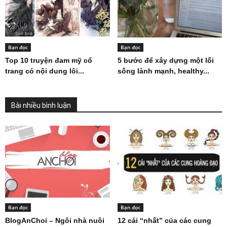
Bạn đọc
Bạn đọc
Top 10 truyện đam mỹ cổ
5 bước để xây dựng một lối
trang có nội dung lôi...
sống lành mạnh, healthy...
Bài nhiều bình luận
Bạn đọc
Bạn đọc
BlogAnChoi – Ngôi nhà nuôi
12 cái “nhất” của các cung