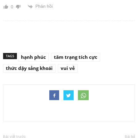
Phản hồi
0
TAGS
hạnh phúc
tâm trạng tích cực
thức dậy sảng khoái
vui vẻ
Bài viết trước
Bài kế