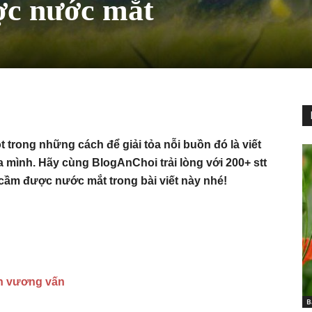
ợc nước mắt
 trong những cách để giải tỏa nỗi buồn đó là viết
a mình. Hãy cùng BlogAnChoi trải lòng với 200+ stt
cầm được nước mắt trong bài viết này nhé!
òn vương vấn
B