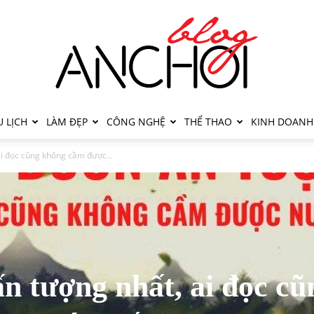
 LỊCH
LÀM ĐẸP
CÔNG NGHỆ
THỂ THAO
KINH DOANH
ai đọc cũng không cầm được...
ấn tượng nhất, ai đọc cũ