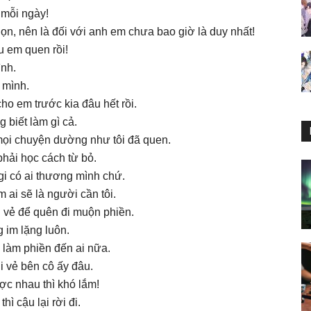
 mỗi ngày!
n, nên là đối với anh em chưa bao giờ là duy nhất!
 em quen rồi!
ình.
 mình.
o em trước kia đâu hết rồi.
 biết làm gì cả.
mọi chuyện dường như tôi đã quen.
hải học cách từ bỏ.
m gi có ai thương mình chứ.
m ai sẽ là người cần tôi.
ui vẻ để quên đi muộn phiền.
 im lặng luôn.
làm phiền đến ai nữa.
 vẻ bên cô ấy đâu.
ợc nhau thì khó lắm!
ì cậu lại rời đi.