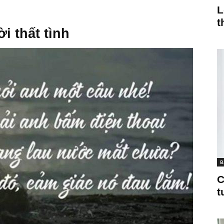
L
t
i thất tình
B
C
t