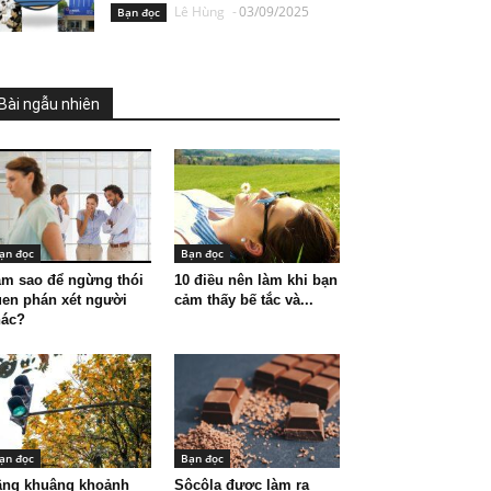
Lê Hùng
-
03/09/2025
Bạn đọc
Bài ngẫu nhiên
ạn đọc
Bạn đọc
m sao để ngừng thói
10 điều nên làm khi bạn
en phán xét người
cảm thấy bế tắc và...
hác?
ạn đọc
Bạn đọc
âng khuâng khoảnh
Sôcôla được làm ra