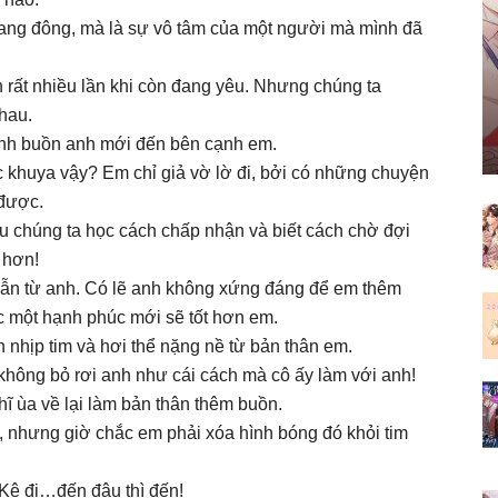
i sang đông, mà là sự vô tâm của một người mà mình đã
 rất nhiều lần khi còn đang yêu. Nhưng chúng ta
hau.
anh buồn anh mới đến bên cạnh em.
c khuya vậy? Em chỉ giả vờ lờ đi, bởi có những chuyện
 được.
 chúng ta học cách chấp nhận và biết cách chờ đợi
 hơn!
nhẫn từ anh. Có lẽ anh không xứng đáng để em thêm
c một hạnh phúc mới sẽ tốt hơn em.
n nhịp tim và hơi thể nặng nề từ bản thân em.
 không bỏ rơi anh như cái cách mà cô ấy làm với anh!
hĩ ùa về lại làm bản thân thêm buồn.
 nhưng giờ chắc em phải xóa hình bóng đó khỏi tim
Kệ đi…đến đâu thì đến!