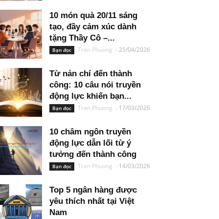
10 món quà 20/11 sáng
tạo, đầy cảm xúc dành
tặng Thầy Cô –...
Tran Phuong
-
25/04/2026
Bạn đọc
Từ nản chí đến thành
công: 10 câu nói truyền
động lực khiến bạn...
Tran Phuong
-
17/03/2026
Bạn đọc
10 châm ngôn truyền
động lực dẫn lối từ ý
tưởng đến thành công
Tran Phuong
-
14/03/2026
Bạn đọc
Top 5 ngân hàng được
yêu thích nhất tại Việt
Nam