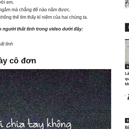
với em.
ể ngắm mà chẳng để nào nắm được.
không thể tìm thấy kỉ niệm của hai chúng ta.
người thất tình trong video dưới đây:
ất tình
ày cô đơn
B
Là
qu
k
B
B