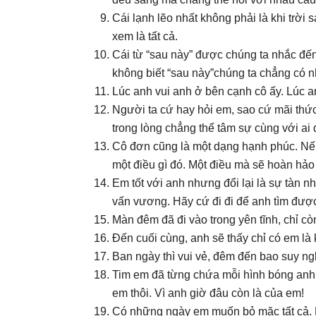
Cái lạnh lẽo nhất không phải là khi trờ
xem là tất cả.
Cái từ “sau này” được chúng ta nhắc đến
không biết “sau này”chúng ta chẳng có n
Lúc anh vui anh ở bên cạnh cô ấy. Lúc 
Người ta cứ hay hỏi em, sao cứ mãi thứ
trong lòng chẳng thể tâm sự cùng với ai
Cô đơn cũng là một dạng hạnh phúc. Nếu
một điều gì đó. Một điều mà sẽ hoàn hảo
Em tốt với anh nhưng đổi lại là sự tàn 
vấn vương. Hãy cứ đi đi để anh tìm đượ
Màn đêm đã đi vào trong yên tĩnh, chỉ cò
Đến cuối cùng, anh sẽ thấy chỉ có em là
Ban ngày thì vui vẻ, đêm đến bao suy ng
Tim em đã từng chứa mỗi hình bóng anh,
em thôi. Vì anh giờ đâu còn là của em!
Có những ngày em muốn bỏ mặc tất cả. 