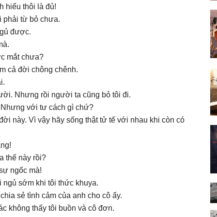
hiểu thôi là đủ!
 phải từ bỏ chưa.
ngủ được.
mà.
ớc mắt chưa?
em cả đời chông chênh.
i.
ười. Nhưng rồi người ta cũng bỏ tôi đi.
 Nhưng với tư cách gì chứ?
đời này. Vì vậy hãy sống thật tử tế với nhau khi còn có
ắng!
a thế này rồi?
 sự ngốc mà!
i ngủ sớm khi tôi thức khuya.
chia sẻ tình cảm của anh cho cô ấy.
c không thấy tôi buồn và cô đơn.