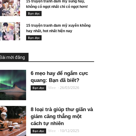
15 truyện tranh đam mỹ sủng hay,
không có ngọt nhất chỉ có ngọt hơn!
Bạn đọc
15 truyện tranh đam mỹ xuyên không
hay nhất, hot nhất hiện nay
Bạn đọc
Bài mới đăng
6 mẹo hay để ngắm cực
quang: Bạn đã biết?
Mee
-
26/03/2026
Bạn đọc
8 loại trà giúp thư giãn và
giảm căng thẳng một
cách tự nhiên
Mee
-
10/12/2025
Bạn đọc