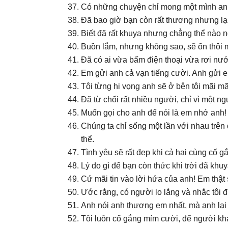
Có những chuyện chỉ mong một mình anh 
Đã bao giờ bạn còn rất thương nhưng lại
Biết đã rất khuya nhưng chẳng thể nào 
Buồn lắm, nhưng không sao, sẽ ổn thôi 
Đã có ai vừa bấm điện thoại vừa rơi nư
Em gửi anh cả vạn tiếng cười. Anh gửi 
Tôi từng hi vọng anh sẽ ở bên tôi mãi mã
Đã từ chối rất nhiều người, chỉ vì một ng
Muốn gọi cho anh để nói là em nhớ anh!
Chúng ta chỉ sống một lần với nhau trên 
thể.
Tình yêu sẽ rất đẹp khi cả hai cùng cố g
Lý do gì để bạn còn thức khi trời đã khuy
Cứ mãi tin vào lời hứa của anh! Em thật
Ước rằng, có người lo lắng và nhắc tôi đ
Anh nói anh thương em nhất, mà anh lại 
Tôi luôn cố gắng mỉm cười, để người khá