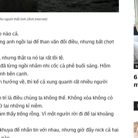
o người thất tình (Ảnh:Internet)
o nào cả.
 anh ngồi lại để than vãn đôi điều, nhưng bất chợt
hưng thật ra nó lại rất tồi tệ.
 đã từng ngồi nhâm nhi cốc cà phê buổi sáng. Hôm
B
nh bên cạnh.
6
ân hướng về, thì kể cả xung quanh rất nhiều người
m
trí là điều chúng ta không thể. Không xóa không có
ữ lại những kỉ niệm.
m thấy trống rỗng. Vì một người rời đi để lại khoảng
huya để nhắn tin với nhau, nhưng giờ đây nick cả hai
 nào.