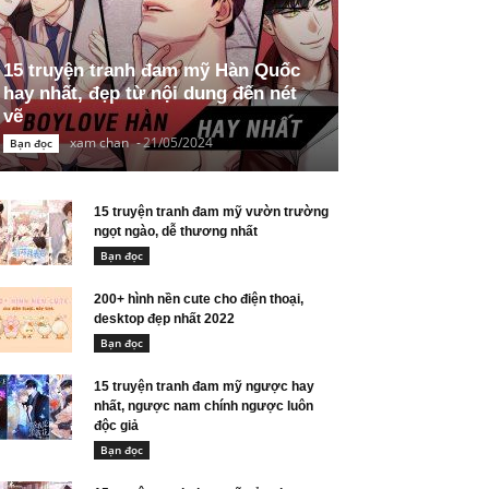
15 truyện tranh đam mỹ Hàn Quốc
hay nhất, đẹp từ nội dung đến nét
vẽ
xam chan
-
21/05/2024
Bạn đọc
15 truyện tranh đam mỹ vườn trường
ngọt ngào, dễ thương nhất
Bạn đọc
200+ hình nền cute cho điện thoại,
desktop đẹp nhất 2022
Bạn đọc
15 truyện tranh đam mỹ ngược hay
nhất, ngược nam chính ngược luôn
độc giả
Bạn đọc