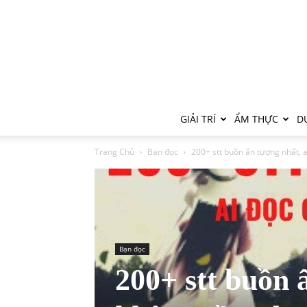
GIẢI TRÍ
ẨM THỰC
DU
Trang Chủ
Bạn đọc
200+ stt buồn ấn tượng nhất, 
Bạn đọc
200+ stt buồn 