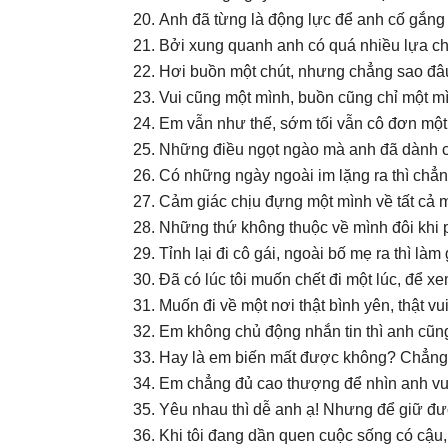
Anh đã từng là động lực để anh cố gắng
Bởi xung quanh anh có quá nhiều lựa chọ
Hơi buồn một chút, nhưng chẳng sao đâu
Vui cũng một mình, buồn cũng chỉ một m
Em vẫn như thế, sớm tối vẫn cô đơn một
Những điều ngọt ngào mà anh đã dành ch
Có những ngày ngoài im lặng ra thì chẳng
Cảm giác chịu đựng một mình về tất cả 
Những thứ không thuộc về mình đôi khi p
Tỉnh lại đi cô gái, ngoài bố mẹ ra thì là
Đã có lúc tôi muốn chết đi một lúc, để xe
Muốn đi về một nơi thật bình yên, thật v
Em không chủ động nhắn tin thì anh cũng
Hay là em biến mất được không? Chẳng 
Em chẳng đủ cao thượng để nhìn anh vui
Yêu nhau thì dễ anh ạ! Nhưng để giữ đư
Khi tôi đang dần quen cuộc sống có cậu, th