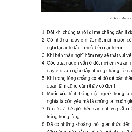
Stt buồn dành ch
Đôi khi chúng ta rời đi mà chẳng cần lí d
Có những ngày em rất mệt mỏi, muốn cùng
nghĩ lại anh đâu còn ở bên cạnh em.
Khi bản thân nghĩ hôm nay sẽ thật vui vẻ, n
Góc quán quen vẫn ở đó, nơi em và anh
nay em vẫn ngồi đây nhưng chẳng còn a
Khi trong lòng chẳng có ai đó để bản th
quan tâm cũng cảm thấy cô đơn!
Muốn xóa hình bóng một người trong tâm 
nghĩa là còn yêu mà là chúng ta muốn gi
Dù có cả thế giới bên cạnh nhưng vẫn cả
trống trong lòng.
Đã có những khoảng thời gian thức đến k
đều sáng mà chẳng thể nói với nhau câu