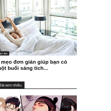
ạn đọc
 mẹo đơn giản giúp bạn có
ột buổi sáng tích...
Bài xem nhiều