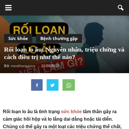
Sức khỏe
Bệnh thường gặp
Rối loạn lo âu: Nguyên nhân, triệu chứng và
cách điều trị như thế nào?
Bởi
meokhonganca
-
21/09/2021
Rối loạn lo âu là tình trạng
sức khỏe
tâm thần gây ra
cảm giác hồi hộp và lo lắng dai dẳng hoặc tái diễn.
Chúng có thể gây ra một loạt các triệu chứng thể chất,