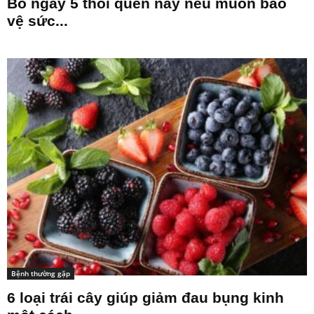
Bỏ ngay 5 thói quen này nếu muốn bảo
vệ sức...
Bệnh thường gặp
6 loại trái cây giúp giảm đau bụng kinh