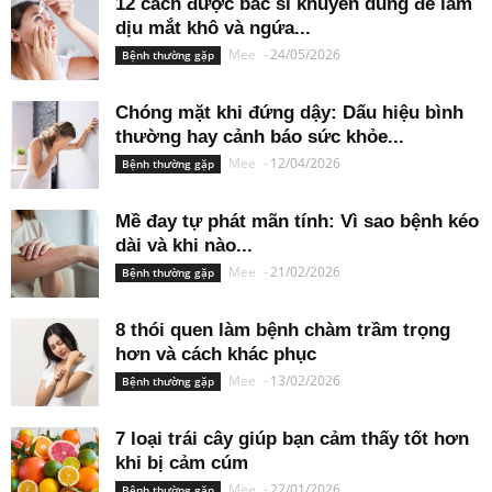
12 cách được bác sĩ khuyên dùng để làm
dịu mắt khô và ngứa...
Mee
-
24/05/2026
Bệnh thường gặp
Chóng mặt khi đứng dậy: Dấu hiệu bình
thường hay cảnh báo sức khỏe...
Mee
-
12/04/2026
Bệnh thường gặp
Mề đay tự phát mãn tính: Vì sao bệnh kéo
dài và khi nào...
Mee
-
21/02/2026
Bệnh thường gặp
8 thói quen làm bệnh chàm trầm trọng
hơn và cách khác phục
Mee
-
13/02/2026
Bệnh thường gặp
7 loại trái cây giúp bạn cảm thấy tốt hơn
khi bị cảm cúm
Mee
-
22/01/2026
Bệnh thường gặp