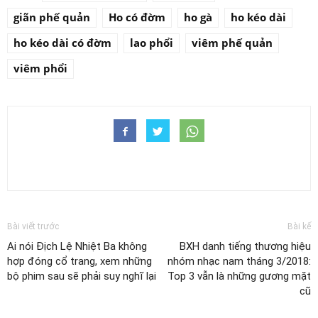
giãn phế quản
Ho có đờm
ho gà
ho kéo dài
ho kéo dài có đờm
lao phổi
viêm phế quản
viêm phổi
Bài viết trước
Bài kế
Ai nói Địch Lệ Nhiệt Ba không
BXH danh tiếng thương hiệu
hợp đóng cổ trang, xem những
nhóm nhạc nam tháng 3/2018:
bộ phim sau sẽ phải suy nghĩ lại
Top 3 vẫn là những gương mặt
cũ