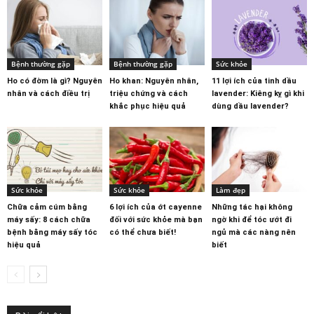
Bệnh thường gặp
Bệnh thường gặp
Sức khỏe
Ho có đờm là gì? Nguyên
Ho khan: Nguyên nhân,
11 lợi ích của tinh dầu
nhân và cách điều trị
triệu chứng và cách
lavender: Kiêng kỵ gì khi
khắc phục hiệu quả
dùng dầu lavender?
Sức khỏe
Sức khỏe
Làm đẹp
Chữa cảm cúm bằng
6 lợi ích của ớt cayenne
Những tác hại không
máy sấy: 8 cách chữa
đối với sức khỏe mà bạn
ngờ khi để tóc ướt đi
bệnh bằng máy sấy tóc
có thể chưa biết!
ngủ mà các nàng nên
hiệu quả
biết