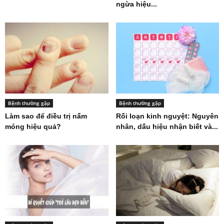
ngừa hiệu...
Bệnh thường gặp
Bệnh thường gặp
Làm sao để điều trị nấm
Rối loạn kinh nguyệt: Nguyên
móng hiệu quả?
nhân, dấu hiệu nhận biết và...