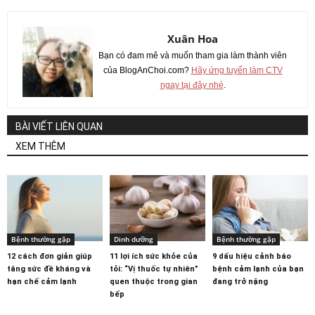
Xuân Hoa
Bạn có đam mê và muốn tham gia làm thành viên
của BlogAnChoi.com?
Hãy ứng tuyển làm CTV
ngay tại đây nhé
.
BÀI VIẾT LIÊN QUAN
XEM THÊM
Bệnh thường gặp
Dinh dưỡng
Bệnh thường gặp
12 cách đơn giản giúp
11 lợi ích sức khỏe của
9 dấu hiệu cảnh báo
tăng sức đề kháng và
tỏi: “Vị thuốc tự nhiên”
bệnh cảm lạnh của bạn
hạn chế cảm lạnh
quen thuộc trong gian
đang trở nặng
bếp