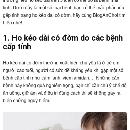
thường nếu ho kéo dài trên 3 tuần có thể đó là bệnh mãn
tính. Dưới đây là một số loại bệnh bạn có thể mắc phải nếu
gặp tình trạng ho kéo dài có đờm, hãy cùng BlogAnChoi tìm
hiểu nhé!
1. Ho kéo dài có đờm do các bệnh
cấp tính
Ho kéo dài có đờm thường xuất hiện chủ yếu là ở trẻ em,
người cao tuổi, người có sức đề kháng yếu khi gặp một số
bệnh cấp tính như cảm lạnh, viêm amidan,… Những căn
bệnh này không quá nghiêm trọng, bạn chỉ cần chú ý chế độ
ăn uống, giữ ấm và điều trị đúng cách thì sẽ không gây ra
biến chứng nguy hiểm.