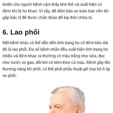
khiến cho người bệnh cảm thấy khó thở và xuất hiện có
đờm khi bị ho khan. Vì vậy, để đảm bảo an toàn bạn nên tới
gặp bác sĩ để được chẩn đoán để kịp thời chữa trị.
6. Lao phổi
Một bệnh khác có thể dẫn đến tình trạng ho có đờm kéo dài
đó là lao phổi. Đa số bệnh nhân đều xuất hiện tình trạng ho
nhiều và đờm khạc ra thường có màu trắng như sữa, đục
như nước vo gạo, đôi khi có kèm theo cả máu. Bệnh gây tổn
thương nặng tới phổi, có thể phải phẫu thuật gỡ loại bỏ ổ áp
xe phổi.