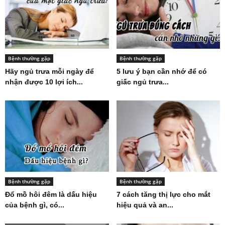
Bệnh thường gặp
Bệnh thường gặp
Hãy ngủ trưa mỗi ngày để
5 lưu ý bạn cần nhớ để có
nhận được 10 lợi ích...
giấc ngủ trưa...
Bệnh thường gặp
Bệnh thường gặp
Đổ mồ hôi đêm là dấu hiệu
7 cách tăng thị lực cho mắt
của bệnh gì, có...
hiệu quả và an...