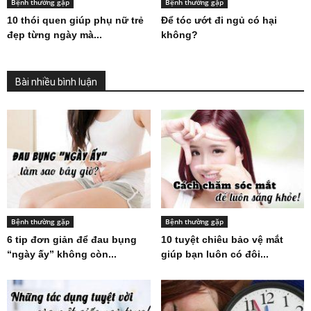
Bệnh thường gặp
Bệnh thường gặp
10 thói quen giúp phụ nữ trẻ
Để tóc ướt đi ngủ có hại
đẹp từng ngày mà...
không?
Bài nhiều bình luận
Bệnh thường gặp
Bệnh thường gặp
6 tip đơn giản để đau bụng
10 tuyệt chiêu bảo vệ mắt
“ngày ấy” không còn...
giúp bạn luôn có đôi...