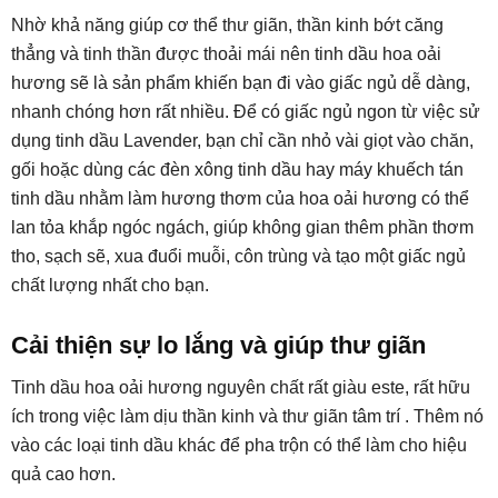
Nhờ khả năng giúp cơ thể thư giãn, thần kinh bớt căng
thẳng và tinh thần được thoải mái nên tinh dầu hoa oải
hương sẽ là sản phẩm khiến bạn đi vào giấc ngủ dễ dàng,
nhanh chóng hơn rất nhiều. Để có giấc ngủ ngon từ việc sử
dụng tinh dầu Lavender, bạn chỉ cần nhỏ vài giọt vào chăn,
gối hoặc dùng các đèn xông tinh dầu hay máy khuếch tán
tinh dầu nhằm làm hương thơm của hoa oải hương có thể
lan tỏa khắp ngóc ngách, giúp không gian thêm phần thơm
tho, sạch sẽ, xua đuổi muỗi, côn trùng và tạo một giấc ngủ
chất lượng nhất cho bạn.
Cải thiện sự lo lắng và giúp thư giãn
Tinh dầu hoa oải hương nguyên chất rất giàu este, rất hữu
ích trong việc làm dịu thần kinh và thư giãn tâm trí . Thêm nó
vào các loại tinh dầu khác để pha trộn có thể làm cho hiệu
quả cao hơn.