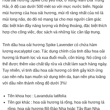
Hoa oải hương Spike chủ yếu mọc ở vùng Nam Địa Trung
Hải, ở độ cao dưới 500 mét so với mực nước biển. Ngoài
mùi hương của hoa oải hương, mùi rõ ràng nhất của nó là
mùi long não, do đó nó mang lại cho mọi người cảm giác
đặc biệt tràn đầy năng lượng và thông thoáng, đặc biệt thích
hợp cho công việc, đọc sách và những lúc cần tập trung.
Tinh dầu hoa oải hương Spike Lavender có chứa hàm
lượng eucalyptol cao. Tác dụng chính của tinh dầu hoa oải
hương là thanh lọc và xua đuổi muỗi, côn trùng. Nó cũng có
thể được thêm vào chất tẩy rửa và chất làm sạch hàng ngày.
Tuy nhiên, vì tinh dầu hoa oải hương có tính gây kích ứng
cao nên nếu bạn muốn sử dụng trên da, bạn nên pha loãng
với dầu nền thành nồng độ dưới 3%!
Tên khoa học : Lavandula latifolia
Tên gọi khác : hoa oải hương lá rộng, hoa oải hương lá
rộng, hoa oải hương Bồ Đào Nha hoặc Tây Ban Nha