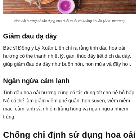
Hoa oải hương có tác dụng xua đuổi muỗi và kháng khuẩn (Ảnh: Internet)
Giảm đau dạ dày
Bác sĩ Đông y Lý Xuân Liên chỉ ra rằng tinh dầu hoa oải
hương có thể thanh nhiệt tỳ, gan, thúc đẩy tiết dịch dạ dày,
giúp giảm đau dạ dày như buồn nôn, nôn mửa và đầy hơi.
Ngăn ngừa cảm lạnh
Tinh dầu hoa oải hương cũng có tác dụng tốt cho hệ hô hấp.
Nó có thể làm giảm viêm phế quản, hen suyễn, viêm niêm
mạc, cảm lạnh và nhiễm trùng họng và ngăn ngừa nhiễm
trùng.
Chống chỉ định sử dụng hoa oải