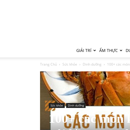
GIẢI TRÍ
ẨM THỰC
DU
Trang Chủ
Sức khỏe
Dinh dưỡng
100+ các món k
Sức khỏe
Dinh dưỡng
100+ các món 