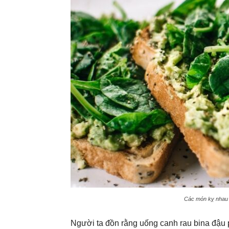
Các món kỵ nhau k
Người ta đồn rằng uống canh rau bina đậu p