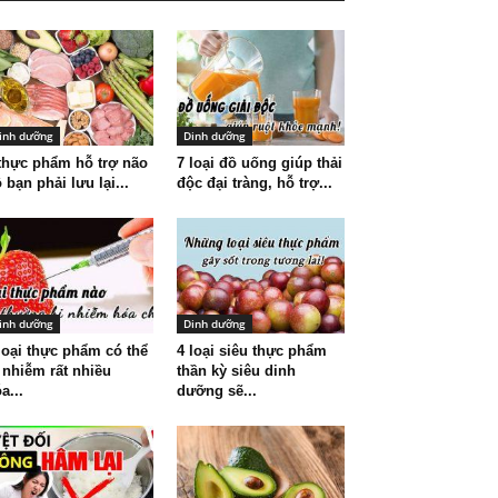
inh dưỡng
Dinh dưỡng
thực phẩm hỗ trợ não
7 loại đồ uống giúp thải
 bạn phải lưu lại...
độc đại tràng, hỗ trợ...
inh dưỡng
Dinh dưỡng
loại thực phẩm có thể
4 loại siêu thực phẩm
 nhiễm rất nhiều
thần kỳ siêu dinh
a...
dưỡng sẽ...