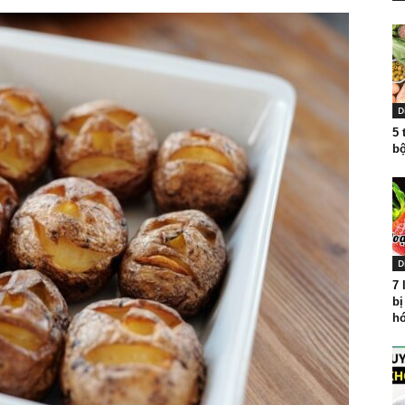
D
5 
bộ
D
7 
bị
hó