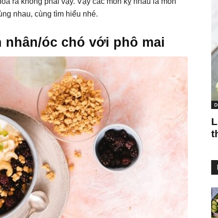
óa ra không phải vậy. Vậy các món kỵ nhau là món
ng nhau, cùng tìm hiểu nhé.
 nhân/óc chó với phô mai
D
L
t