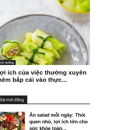
inh dưỡng
ợi ích của việc thường xuyên
hêm bắp cải vào thực...
Bài mới đăng
Ăn salad mỗi ngày: Thói
quen nhỏ, lợi ích lớn cho
sức khỏe toàn...