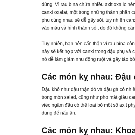
đúng. Vì rau bina chứa nhiều axit oxalic nê
canxi oxalat, một trong những thành phần c
phụ cùng nhau sẽ dễ gây sỏi, tuy nhiên canx
vào máu và hình thành sỏi, do đó không cần 
Tuy nhiên, bạn nên cẩn thận vì rau bina còn 
này sẽ kết hợp với canxi trong đậu phụ và cả
nó dễ làm giảm nhu động ruột và gây táo bó
Các món kỵ nhau: Đậu 
Đậu khô như đậu thận đỏ và đậu gà có nhiều
trong món salad, cũng như pho mát giàu ca
việc ngâm đậu có thể loại bỏ một số axit ph
dụng để nấu ăn.
Các món kỵ nhau: Khoai