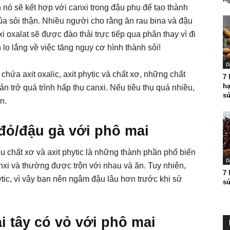
n nó sẽ kết hợp với canxi trong đậu phụ để tạo thành
ủa sỏi thận. Nhiều người cho rằng ăn rau bina và đậu
i oxalat sẽ được đào thải trực tiếp qua phân thay vì đi
lo lắng về việc tăng nguy cơ hình thành sỏi!
D
chứa axit oxalic, axit phytic và chất xơ, những chất
7 
hạ
n trở quá trình hấp thụ canxi. Nếu tiêu thụ quá nhiều,
sứ
n.
đỏ/đậu gà với phô mai
 chất xơ và axit phytic là những thành phần phổ biến
D
nxi và thường được trộn với nhau và ăn. Tuy nhiên,
7 
ytic, vì vậy bạn nên ngâm đậu lâu hơn trước khi sử
sứ
 tây có vỏ với phô mai