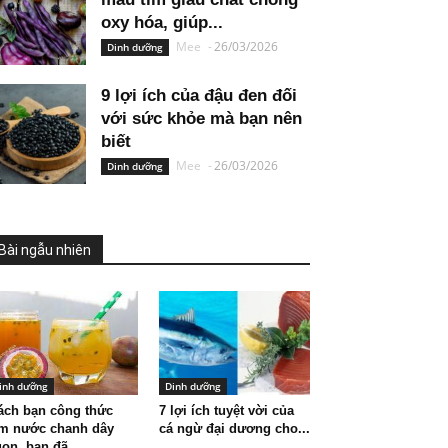
oxy hóa, giúp...
Mee
-
26/03/2026
Dinh dưỡng
9 lợi ích của đậu đen đối
với sức khỏe mà bạn nên
biết
Mee
-
26/03/2026
Dinh dưỡng
Bài ngẫu nhiên
inh dưỡng
Dinh dưỡng
ách bạn công thức
7 lợi ích tuyệt vời của
àm nước chanh dây
cá ngừ đại dương cho...
on, bạn đã...