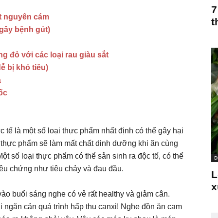
7
ạt nguyên cám
t
gây bệnh gút)
 đỏ với các loại rau giàu sắt
 bị khó tiêu)
a
ốc
 tế là một số loại thực phẩm nhất định có thể gây hại
i thực phẩm sẽ làm mất chất dinh dưỡng khi ăn cùng
t số loại thực phẩm có thể sản sinh ra độc tố, có thể
D
triệu chứng như tiêu chảy và đau đầu.
L
x
ào buổi sáng nghe có vẻ rất healthy và giảm cân.
ại ngăn cản quá trình hấp thụ canxi! Nghe đồn ăn cam