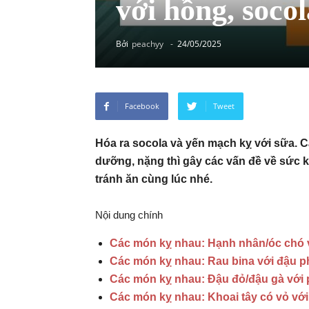
với hồng, socol
Bởi
peachyy
-
24/05/2025
Facebook
Tweet
Hóa ra socola và yến mạch kỵ với sữa. C
dưỡng, nặng thì gây các vấn đề về sức 
tránh ăn cùng lúc nhé.
Nội dung chính
Các món kỵ nhau: Hạnh nhân/óc chó 
Các món kỵ nhau: Rau bina với đậu p
Các món kỵ nhau: Đậu đỏ/đậu gà với 
Các món kỵ nhau: Khoai tây có vỏ với