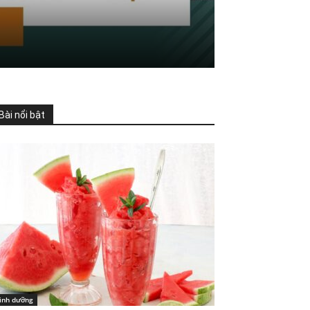
Bài nổi bật
inh dưỡng