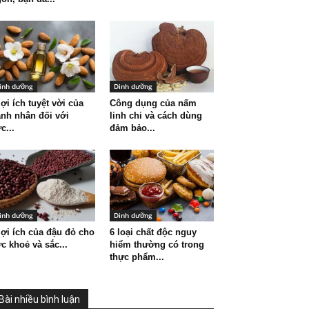
inh dưỡng
Dinh dưỡng
lợi ích tuyệt vời của
Công dụng của nấm
nh nhân đối với
linh chi và cách dùng
c...
đảm bảo...
inh dưỡng
Dinh dưỡng
lợi ích của đậu đỏ cho
6 loại chất độc nguy
c khoẻ và sắc...
hiểm thường có trong
thực phẩm...
Bài nhiều bình luận