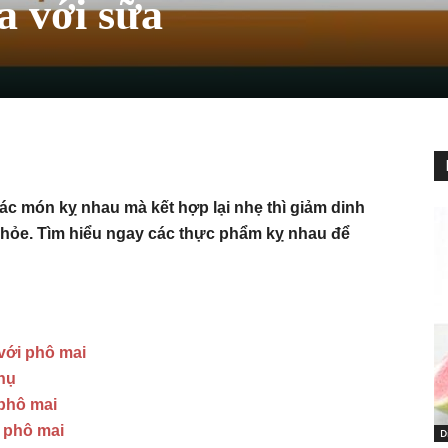
a với sữa
ác món kỵ nhau mà kết hợp lại nhẹ thì giảm dinh
khỏe. Tìm hiểu ngay các thực phẩm kỵ nhau để
với phô mai
hụ
phô mai
 phô mai
D