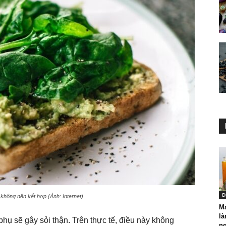
D
hông nên kết hợp (Ảnh: Internet)
M
l
hụ sẽ gây sỏi thận. Trên thực tế, điều này không
ng