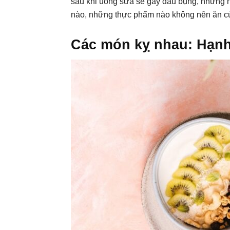
sau khi uống sữa sẽ gây đau bụng, nhưng h
nào, những thực phẩm nào không nên ăn cù
Các món kỵ nhau: Hạnh