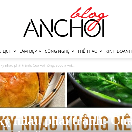
 LỊCH
LÀM ĐẸP
CÔNG NGHỆ
THỂ THAO
KINH DOANH
ỵ nhau phải tránh: Cua với hồng, socola với...
kỵ nhau phải tránh: Cu