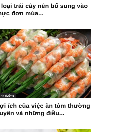
 loại trái cây nên bổ sung vào
hực đơn mùa...
inh dưỡng
ợi ích của việc ăn tôm thường
uyên và những điều...