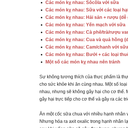
Các món kỵ nhau: Sôcôla với sữa
Các món kỵ nhau: Sữa với các loại h
Các món kỵ nhau: Hải sản + rượu (dễ 
Các món kỵ nhau: Yến mạch với sữa
Các món kỵ nhau: Cà phê/trà/rượu vang
Các món kỵ nhau: Cua và quả hồng (dễ
Các món kỵ nhau: Cam/chanh với sữ
Các món kỵ nhau: Bưởi + các loại thu
Một số các món kỵ nhau nên tránh
Sự không tương thích của thực phẩm là thực
cho sức khỏe khi ăn cùng nhau. Một số loạ
nhau, nhưng sẽ không gây hại cho cơ thể. Mộ
gây hại trực tiếp cho cơ thể và gây ra các 
Ăn một cốc sữa chua với nhiều hạnh nhân v
Nhưng hóa ra axit oxalic trong hạnh nhân l