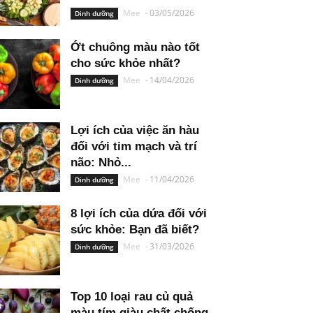
Mee
-
03/05/2026
Dinh dưỡng
Ớt chuông màu nào tốt
cho sức khỏe nhất?
Mee
-
14/04/2026
Dinh dưỡng
Lợi ích của việc ăn hàu
đối với tim mạch và trí
não: Nhỏ...
Mee
-
11/04/2026
Dinh dưỡng
8 lợi ích của dứa đối với
sức khỏe: Bạn đã biết?
Mee
-
31/03/2026
Dinh dưỡng
Top 10 loại rau củ quả
màu tím giàu chất chống