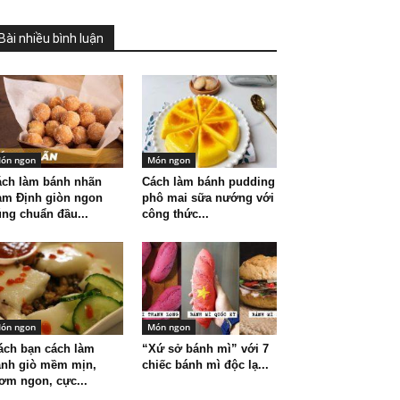
Bài nhiều bình luận
ón ngon
Món ngon
ách làm bánh nhãn
Cách làm bánh pudding
am Định giòn ngon
phô mai sữa nướng với
ng chuẩn đầu...
công thức...
ón ngon
Món ngon
ách bạn cách làm
“Xứ sở bánh mì” với 7
ánh giò mềm mịn,
chiếc bánh mì độc lạ...
ơm ngon, cực...