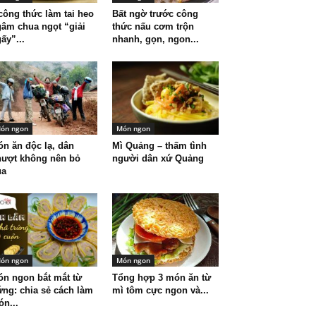
công thức làm tai heo
Bất ngờ trước công
âm chua ngọt “giải
thức nấu cơm trộn
ấy”...
nhanh, gọn, ngon...
ón ngon
Món ngon
n ăn độc lạ, dân
Mì Quảng – thấm tình
hượt không nên bỏ
người dân xứ Quảng
ua
ón ngon
Món ngon
n ngon bắt mắt từ
Tổng hợp 3 món ăn từ
ứng: chia sẻ cách làm
mì tôm cực ngon và...
n...