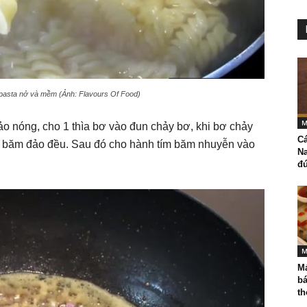
pasta nở và mềm (Ảnh: Flavours Of Food)
M
ảo nóng, cho 1 thìa bơ vào đun chảy bơ, khi bơ chảy
C
ừng băm đảo đều. Sau đó cho hành tím băm nhuyễn vào
N
đú
M
M
b
th