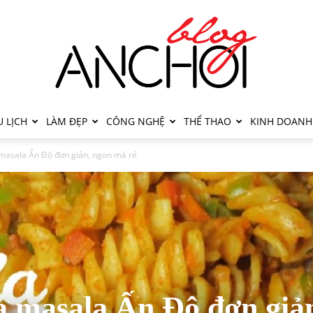
 LỊCH
LÀM ĐẸP
CÔNG NGHỆ
THỂ THAO
KINH DOANH
masala Ấn Độ đơn giản, ngon mà rẻ
a masala Ấn Độ đơn giả