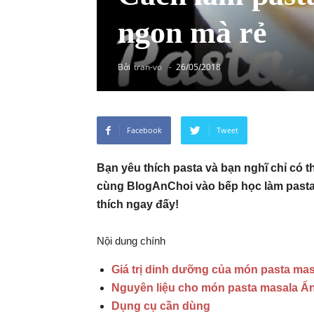
ngon mà rẻ
Bởi
tran-vo
-
26/05/2018
Facebook
Tweet
Bạn yêu thích pasta và bạn nghĩ chỉ có
cùng BlogAnChoi vào bếp học làm pasta
thích ngay đấy!
Nội dung chính
Giá trị dinh dưỡng của món pasta ma
Nguyên liệu cho món pasta masala Ấ
Dụng cụ cần dùng