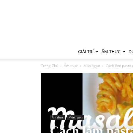
GIẢI TRÍ
ẨM THỰC
DU
Trang Chủ
Ẩm thực
Món ngon
Cách làm pasta 
Ẩm thực
Món ngon
Cách làm past