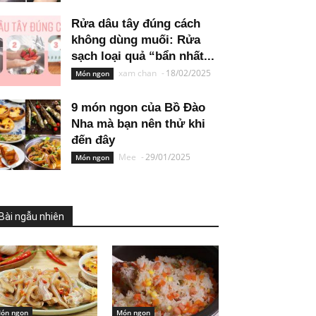
Rửa dâu tây đúng cách
không dùng muối: Rửa
sạch loại quả “bẩn nhất...
xam chan
-
18/02/2025
Món ngon
9 món ngon của Bồ Đào
Nha mà bạn nên thử khi
đến đây
Mee
-
29/01/2025
Món ngon
Bài ngẫu nhiên
ón ngon
Món ngon