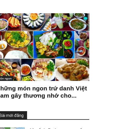
ón ngon
hững món ngon trứ danh Việt
am gây thương nhớ cho...
Bài mới đăng