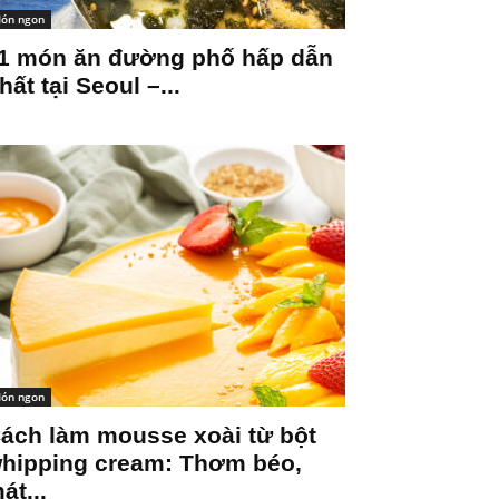
ón ngon
1 món ăn đường phố hấp dẫn
hất tại Seoul –...
ón ngon
ách làm mousse xoài từ bột
hipping cream: Thơm béo,
át...