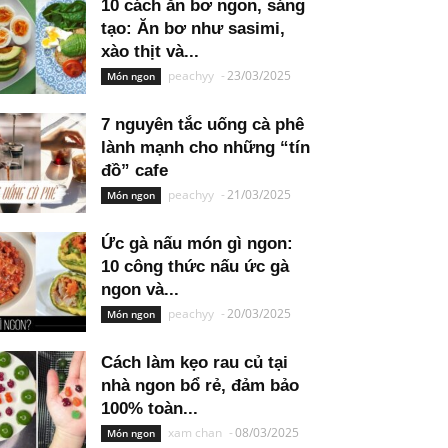
10 cách ăn bơ ngon, sáng
tạo: Ăn bơ như sasimi,
xào thịt và...
peachyy
-
23/03/2025
Món ngon
7 nguyên tắc uống cà phê
lành mạnh cho những “tín
đồ” cafe
peachyy
-
21/03/2025
Món ngon
Ức gà nấu món gì ngon:
10 công thức nấu ức gà
ngon và...
peachyy
-
20/03/2025
Món ngon
Cách làm kẹo rau củ tại
nhà ngon bổ rẻ, đảm bảo
100% toàn...
xam chan
-
08/03/2025
Món ngon