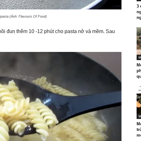
3 
ng
pasta (Ảnh: Flavours Of Food)
ng
nồi đun thêm 10 -12 phút cho pasta nở và mềm. Sau
M
Mó
p
q
M
Mó
tr
mó