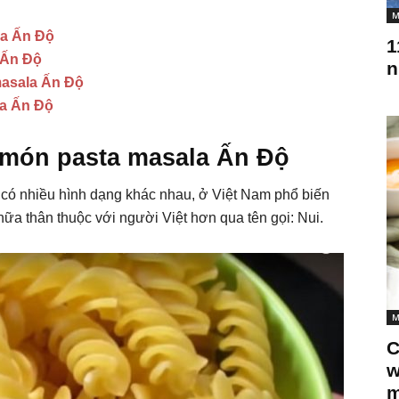
M
la Ấn Độ
1
 Ấn Độ
n
masala Ấn Độ
la Ấn Độ
món pasta masala Ấn Độ
a có nhiều hình dạng khác nhau, ở Việt Nam phổ biến
 nữa thân thuộc với người Việt hơn qua tên gọi: Nui.
M
C
w
m