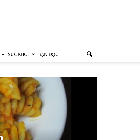
SỨC KHỎE
BẠN ĐỌC
n,