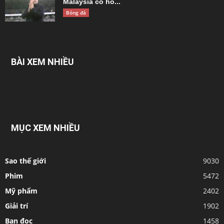
Malaysia có hồ...
Bóng đá
BÀI XEM NHIỀU
MỤC XEM NHIỀU
Sao thế giới
9030
Phim
5472
Mỹ phẩm
2402
Giải trí
1902
Bạn đọc
1458