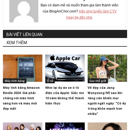
Bạn có đam mê và muốn tham gia làm thành viên
của BlogAnChoi.com?
Hãy ứng tuyển làm CTV
ngay tại đây nhé
.
BÀI VIẾT LIÊN QUAN
XEM THÊM
Máy tính bảng
Ô tô
Sao thế giới
Máy tính bảng Amazon
Nhìn lại dự án xe ô tô
Vẻ đẹp của Jang
Kindle 2024: Giá phải
điện của Apple: Giấc mơ
Wonyoung IVE sau khi
chăng với màn hình
10 năm không thể thành
tăng cân khiến mọi
sáng hơn và màu mới
hiện thực
người ngất ngây: “Cô ấy
đẹp mắt
trông khỏe mạnh hơn
nhiều”