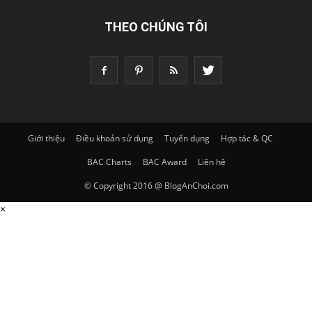
THEO CHÚNG TÔI
Giới thiệu
Điều khoản sử dụng
Tuyển dụng
Hợp tác & QC
BAC Charts
BAC Award
Liên hệ
© Copyright 2016 @ BlogAnChoi.com
×