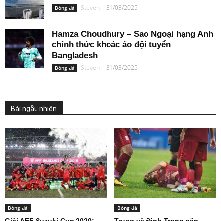
Steven
-
31/03/2025
Bóng đá
Hamza Choudhury – Sao Ngoại hạng Anh
chính thức khoác áo đội tuyển
Bangladesh
Steven
-
31/03/2025
Bóng đá
Bài ngẫu nhiên
Bóng đá
Bóng đá
Giải AFF Suzuki Cup 2020:
Trung vệ Đình Trọng gặp