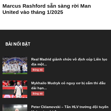
Marcus Rashford sẵn sàng rời Man
United vào tháng 1/2025
BÀI NỔI BẬT
Real Madrid giành chức vô địch cúp Liên lục
địa một...
Bóng đá
Mykhailo Mudryk có nguy cơ bị cấm thi đấu
dài hạn...
Bóng đá
Peter Cklamovski – Tân HLV trưởng đội tuyển