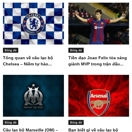
Bóng đá
Bóng đá
Tổng quan về câu lạc bộ
Tiền đạo Joao Felix tỏa sáng
Chelsea – Niềm tự hào...
giành MVP trong trận đấu...
Bóng đá
Bóng đá
Câu lạc bộ Marseille (OM) –
Bạn biết gì về câu lạc bộ