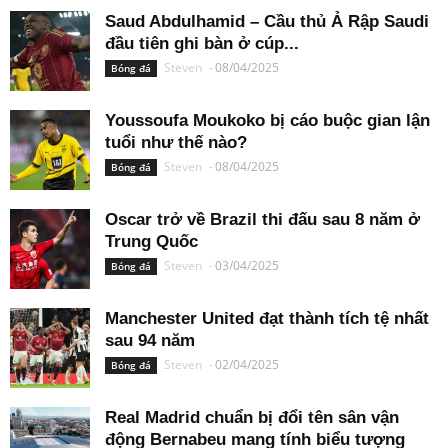
Saud Abdulhamid – Cầu thủ Ả Rập Saudi
đầu tiên ghi bàn ở cúp...
Steven
-
08/04/2025
Bóng đá
Youssoufa Moukoko bị cáo buộc gian lận
tuổi như thế nào?
Steven
-
08/04/2025
Bóng đá
Oscar trở về Brazil thi đấu sau 8 năm ở
Trung Quốc
Steven
-
03/04/2025
Bóng đá
Manchester United đạt thành tích tệ nhất
sau 94 năm
Steven
-
02/04/2025
Bóng đá
Real Madrid chuẩn bị đổi tên sân vận
động Bernabeu mang tính biểu tượng