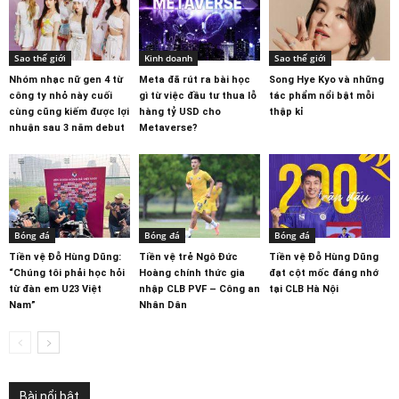
Sao thế giới
Kinh doanh
Sao thế giới
Nhóm nhạc nữ gen 4 từ
Meta đã rút ra bài học
Song Hye Kyo và những
công ty nhỏ này cuối
gì từ việc đầu tư thua lỗ
tác phẩm nổi bật mỗi
cùng cũng kiếm được lợi
hàng tỷ USD cho
thập kỉ
nhuận sau 3 năm debut
Metaverse?
Bóng đá
Bóng đá
Bóng đá
Tiền vệ Đỗ Hùng Dũng:
Tiền vệ trẻ Ngô Đức
Tiền vệ Đỗ Hùng Dũng
“Chúng tôi phải học hỏi
Hoàng chính thức gia
đạt cột mốc đáng nhớ
từ đàn em U23 Việt
nhập CLB PVF – Công an
tại CLB Hà Nội
Nam”
Nhân Dân
Bài nổi bật