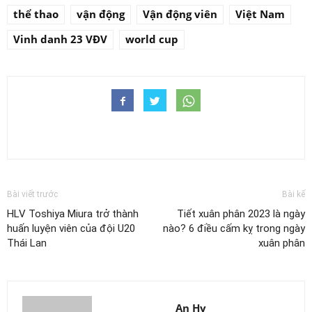
thể thao
vận động
Vận động viên
Việt Nam
Vinh danh 23 VĐV
world cup
Bài viết trước
Bài kế
HLV Toshiya Miura trở thành
Tiết xuân phân 2023 là ngày
huấn luyện viên của đội U20
nào? 6 điều cấm kỵ trong ngày
Thái Lan
xuân phân
An Hy