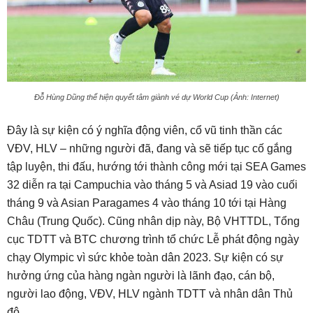
Đỗ Hùng Dũng thể hiện quyết tâm giành vé dự World Cup (Ảnh: Internet)
Đây là sự kiện có ý nghĩa động viên, cổ vũ tinh thần các
VĐV, HLV – những người đã, đang và sẽ tiếp tục cố gắng
tập luyện, thi đấu, hướng tới thành công mới tại SEA Games
32 diễn ra tại Campuchia vào tháng 5 và Asiad 19 vào cuối
tháng 9 và Asian Paragames 4 vào tháng 10 tới tại Hàng
Châu (Trung Quốc). Cũng nhân dịp này, Bộ VHTTDL, Tổng
cục TDTT và BTC chương trình tổ chức Lễ phát động ngày
chạy Olympic vì sức khỏe toàn dân 2023. Sự kiện có sự
hưởng ứng của hàng ngàn người là lãnh đạo, cán bộ,
người lao động, VĐV, HLV ngành TDTT và nhân dân Thủ
đô.