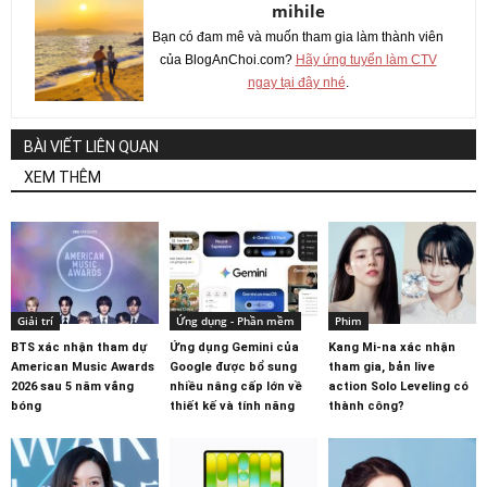
mihile
Bạn có đam mê và muốn tham gia làm thành viên
của BlogAnChoi.com?
Hãy ứng tuyển làm CTV
ngay tại đây nhé
.
BÀI VIẾT LIÊN QUAN
XEM THÊM
Giải trí
Ứng dụng - Phần mềm
Phim
BTS xác nhận tham dự
Ứng dụng Gemini của
Kang Mi-na xác nhận
American Music Awards
Google được bổ sung
tham gia, bản live
2026 sau 5 năm vắng
nhiều nâng cấp lớn về
action Solo Leveling có
bóng
thiết kế và tính năng
thành công?