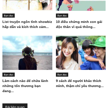
Bạn đọc
Bạn đọc
List truyện ngôn tình showbiz
10 điều chứng minh con gái
hấp dẫn và kích thích cảm...
độc thân vì quá thông...
Bạn đọc
Bạn đọc
Làm cách nào để chữa lành
9 cách để người khác thích
những tổn thương bạn
mình, thậm chí yêu thương...
đang...
Bài liên quan