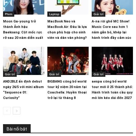
Phim
Laptop
Giải trí
Moon Ga-young trở
MacBook Neo và
A-na rời ghế MC Show!
thành Ảnh hậu
MacBook Air: Đâu là lựa
Music Core sau hơn 1
Baeksang: Cột mốc rực
chọn phù hợp cho sinh
năm gắn bó, khép lại
rỡ sau 20 năm diễn xuất
viên và dân văn phòng?
hành trình đầy cảm xúc
Giải trí
Giải trí
Giải trí
AND2BLE ấn định debut
BIGBANG công bố world
aespa công bố world
ngày 26/5 với mini album
tour kỷ niệm 20 năm tại
tour mới ở 25 thành phố:
“Sequence 01:
Coachella: Huyền thoại
Hành trình toàn cầu quy
Curiosity”
trở lại từ tháng 8
mô lớn kéo dài đến 2027
Bài nổi bật