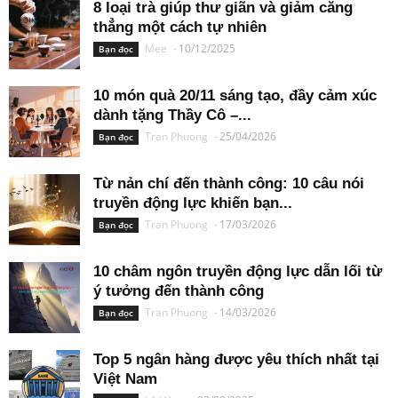
8 loại trà giúp thư giãn và giảm căng
thẳng một cách tự nhiên
Mee
-
10/12/2025
Bạn đọc
10 món quà 20/11 sáng tạo, đầy cảm xúc
dành tặng Thầy Cô –...
Tran Phuong
-
25/04/2026
Bạn đọc
Từ nản chí đến thành công: 10 câu nói
truyền động lực khiến bạn...
Tran Phuong
-
17/03/2026
Bạn đọc
10 châm ngôn truyền động lực dẫn lối từ
ý tưởng đến thành công
Tran Phuong
-
14/03/2026
Bạn đọc
Top 5 ngân hàng được yêu thích nhất tại
Việt Nam