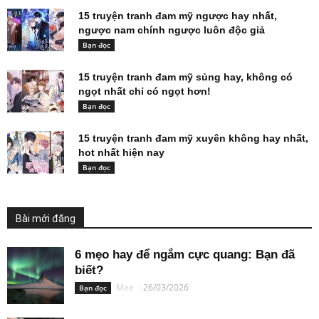
15 truyện tranh đam mỹ ngược hay nhất,
ngược nam chính ngược luôn độc giả
Bạn đọc
15 truyện tranh đam mỹ sủng hay, không có
ngọt nhất chỉ có ngọt hơn!
Bạn đọc
15 truyện tranh đam mỹ xuyên không hay nhất,
hot nhất hiện nay
Bạn đọc
Bài mới đăng
6 mẹo hay để ngắm cực quang: Bạn đã
biết?
Mee
-
26/03/2026
Bạn đọc