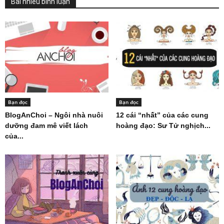
Bài nhiều bình luận
Bạn đọc
Bạn đọc
BlogAnChoi – Ngôi nhà nuôi
12 cái “nhất” của các cung
dưỡng đam mê viết lách
hoàng đạo: Sư Tử nghịch...
của...