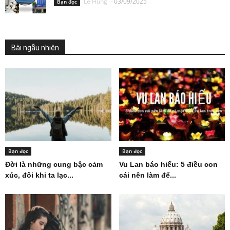
Lê Hùng
-
03/09/2025
Bạn đọc
Bài ngẫu nhiên
Bạn đọc
Bạn đọc
Đời là những cung bậc cảm
Vu Lan báo hiếu: 5 điều con
xúc, đôi khi ta lạc...
cái nên làm để...