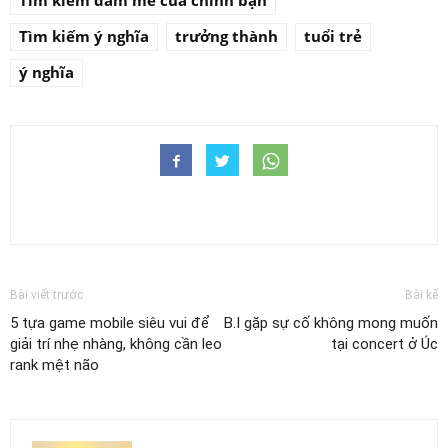
Tìm kiếm đam mê của chính bạn
Tìm kiếm ý nghĩa
trưởng thành
tuổi trẻ
ý nghĩa
Bài viết trước
Bài kế
5 tựa game mobile siêu vui để
B.I gặp sự cố không mong muốn
giải trí nhẹ nhàng, không cần leo
tại concert ở Úc
rank mệt não