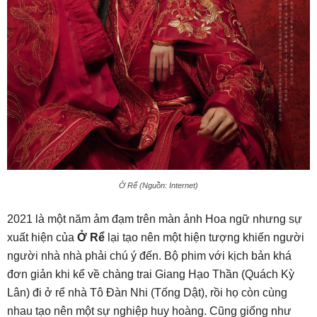
Ở Rể (Nguồn: Internet)
2021 là một năm ảm đạm trên màn ảnh Hoa ngữ nhưng sự
xuất hiện của
Ở Rể
lại tạo nên một hiện tượng khiến người
người nhà nhà phải chú ý đến. Bộ phim với kịch bản khá
đơn giản khi kể về chàng trai Giang Hạo Thần (Quách Kỳ
Lân) đi ở rể nhà Tô Đàn Nhi (Tống Dật), rồi họ còn cùng
nhau tạo nên một sự nghiệp huy hoàng. Cũng giống như