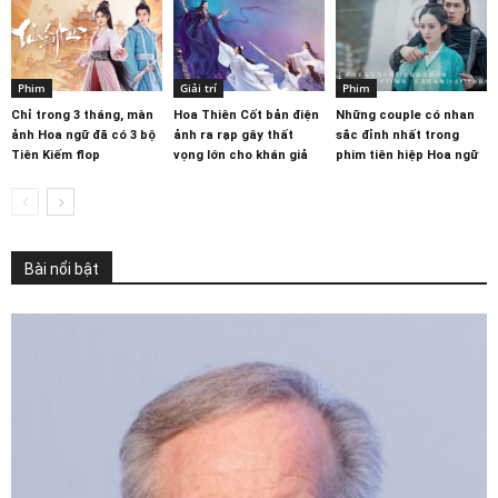
Phim
Giải trí
Phim
Chỉ trong 3 tháng, màn
Hoa Thiên Cốt bản điện
Những couple có nhan
ảnh Hoa ngữ đã có 3 bộ
ảnh ra rạp gây thất
sắc đỉnh nhất trong
Tiên Kiếm flop
vọng lớn cho khán giả
phim tiên hiệp Hoa ngữ
Bài nổi bật