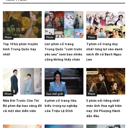
Phim
Phim
Phim
Top 10 bộ phim truyền
List phim cổ trang
7 phim cổ trang duy
hình Trung Quốc hay
Trung Quốc “cưới trước
nhất từng lọt vào danh
nhất
yêu sau” xem bao nhiêu
sách đề cử Bạch Ngọc
cũng không thấy chán
Lan
Phim
Sao thế giới
Phim
Nửa Đời Trước Của Tôi:
6 phim cổ trang tiêu
5 phim nổi tiếng nhất
Bộ phim đại bạo nâng đỡ
biểu trong sự nghiệp
màn ảnh Hoa ngữ hiện
cả một dàn diễn viên
của Triệu Lệ Dĩnh
nay: Dữ Phượng Hành
dẫn đầu