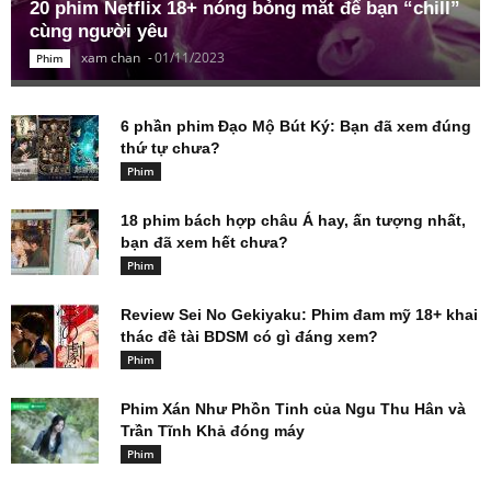
20 phim Netflix 18+ nóng bỏng mắt để bạn “chill”
cùng người yêu
xam chan
-
01/11/2023
Phim
6 phần phim Đạo Mộ Bút Ký: Bạn đã xem đúng
thứ tự chưa?
Phim
18 phim bách hợp châu Á hay, ấn tượng nhất,
bạn đã xem hết chưa?
Phim
Review Sei No Gekiyaku: Phim đam mỹ 18+ khai
thác đề tài BDSM có gì đáng xem?
Phim
Phim Xán Như Phồn Tinh của Ngu Thu Hân và
Trần Tĩnh Khả đóng máy
Phim