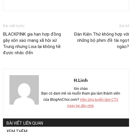
Bài viết trước
Bài kế
BLACKPINK gia hạn hợp đồng
Đàn Kiện Thứ không hợp với
gây xôn xao mạng xã hội xứ
những bộ phim đề tài ngọt
Trung nhưng Lisa lại không hề
ngào?
được nhắc đến
H.Linh
Xin chào
Bạn có đam mê và muốn tham gia làm thành viên
của BlogAnChoi.com?
Hãy ứng tuyển làm CTV
ngay tại đây nhé
.
BÀI VIẾT LIÊN QUAN
XEM THÊM