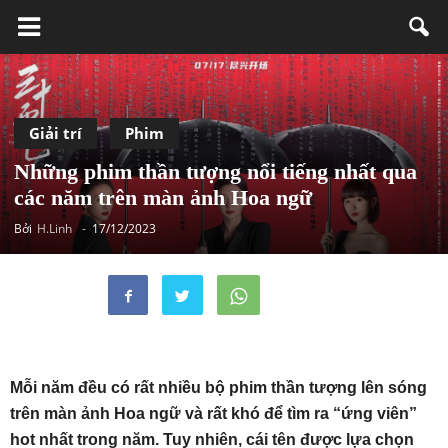
Giải trí
Phim
Những phim thần tượng nổi tiếng nhất qua
các năm trên màn ảnh Hoa ngữ
Bởi
H.Linh
-
17/12/2023
Mỗi năm đều có rất nhiều bộ phim thần tượng lên sóng
trên màn ảnh Hoa ngữ và rất khó để tìm ra “ứng viên”
hot nhất trong năm. Tuy nhiên, cái tên được lựa chọn