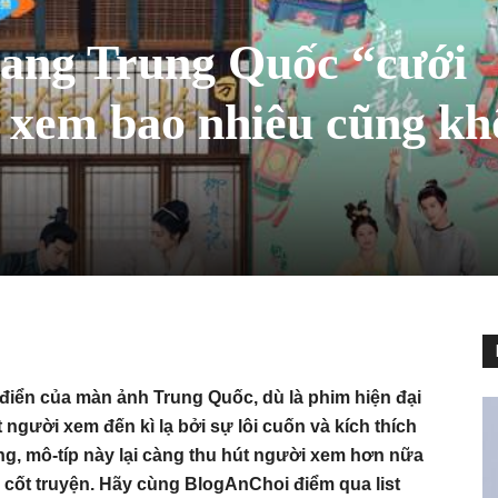
rang Trung Quốc “cưới
” xem bao nhiêu cũng k
 điển của màn ảnh Trung Quốc, dù là phim hiện đại
 người xem đến kì lạ bởi sự lôi cuốn và kích thích
ang, mô-típ này lại càng thu hút người xem hơn nữa
 cốt truyện. Hãy cùng BlogAnChoi điểm qua list