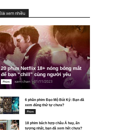
Bài xem nhiều
20 phim Netflix 18+ nóng bỏng mắt
để bạn “chill” cùng người yêu
xam chan
-
01/11/2023
Phim
6 phần phim Đạo Mộ Bút Ký: Bạn đã
xem đúng thứ tự chưa?
Phim
18 phim bách hợp châu Á hay, ấn
tượng nhất, bạn đã xem hết chưa?