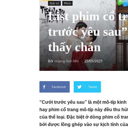
Giải trí
Phim
List phim cổ t
trước yêu sau
thấy chán
Bởi
Hoàng Anh Nhi
-
25/05/2025
Facebook
Tweet
“Cưới trước yêu sau” là một mô-típ kinh
hay phim cổ trang mô-típ này đều thu hút
của thể loại. Đặc biệt ở dòng phim cổ tr
bởi được lồng ghép vào sự kịch tính của