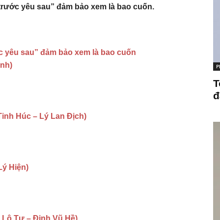
trước yêu sau” đảm bảo xem là bao cuốn.
c yêu sau” đảm bảo xem là bao cuốn
nh)
P
T
đ
inh Húc – Lý Lan Địch)
ý Hiện)
u Lộ Tư – Đinh Vũ Hề)