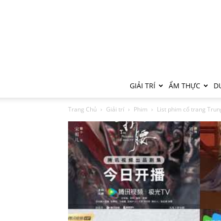
GIẢI TRÍ
ẨM THỰC
DU
Trang Chủ
Giải trí
Phim
List phim cổ trang Trun