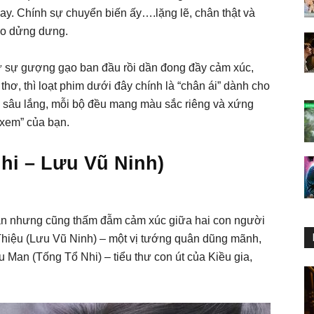
hay. Chính sự chuyển biến ấy….lặng lẽ, chân thật và
ào dửng dưng.
ừ sự gượng gạo ban đầu rồi dần đong đầy cảm xúc,
 thơ, thì loạt phim dưới đây chính là “chân ái” dành cho
 sâu lắng, mỗi bộ đều mang màu sắc riêng và xứng
xem” của bạn.
i – Lưu Vũ Ninh)
ẫn nhưng cũng thấm đẫm cảm xúc giữa hai con người
hiệu (Lưu Vũ Ninh) – một vị tướng quân dũng mãnh,
ều Man (Tống Tổ Nhi) – tiểu thư con út của Kiều gia,