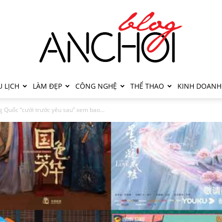
 LỊCH
LÀM ĐẸP
CÔNG NGHỆ
THỂ THAO
KINH DOANH
g Quốc “cưới trước yêu sau” xem bao...