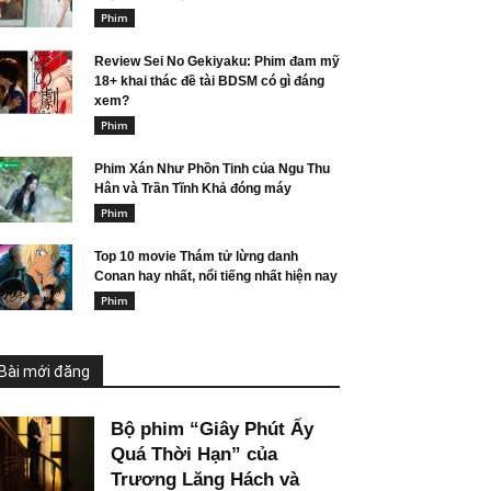
Phim
Review Sei No Gekiyaku: Phim đam mỹ
18+ khai thác đề tài BDSM có gì đáng
xem?
Phim
Phim Xán Như Phồn Tinh của Ngu Thu
Hân và Trần Tĩnh Khả đóng máy
Phim
Top 10 movie Thám tử lừng danh
Conan hay nhất, nổi tiếng nhất hiện nay
Phim
Bài mới đăng
Bộ phim “Giây Phút Ấy
Quá Thời Hạn” của
Trương Lăng Hách và