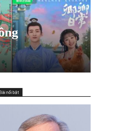
hông
Bài nổi bật