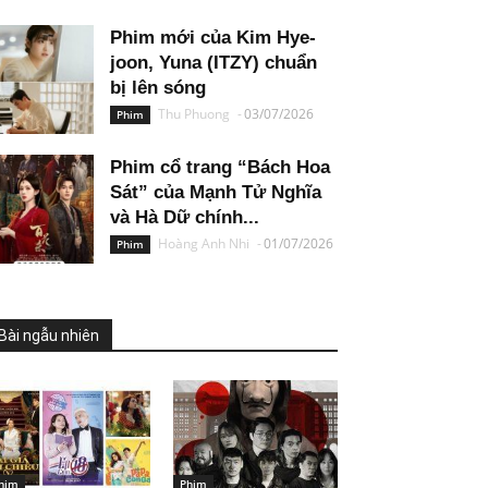
Phim mới của Kim Hye-
joon, Yuna (ITZY) chuẩn
bị lên sóng
Thu Phuong
-
03/07/2026
Phim
Phim cổ trang “Bách Hoa
Sát” của Mạnh Tử Nghĩa
và Hà Dữ chính...
Hoàng Anh Nhi
-
01/07/2026
Phim
Bài ngẫu nhiên
him
Phim