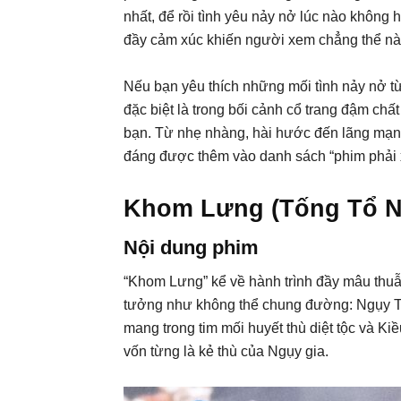
nhất, để rồi tình yêu nảy nở lúc nào không 
đầy cảm xúc khiến người xem chẳng thể n
Nếu bạn yêu thích những mối tình nảy nở t
đặc biệt là trong bối cảnh cổ trang đậm chất
bạn. Từ nhẹ nhàng, hài hước đến lãng mạn
đáng được thêm vào danh sách “phim phải 
Khom Lưng (Tống Tổ Nh
Nội dung phim
“Khom Lưng” kể về hành trình đầy mâu thu
tưởng như không thể chung đường: Ngụy T
mang trong tim mối huyết thù diệt tộc và Ki
vốn từng là kẻ thù của Ngụy gia.