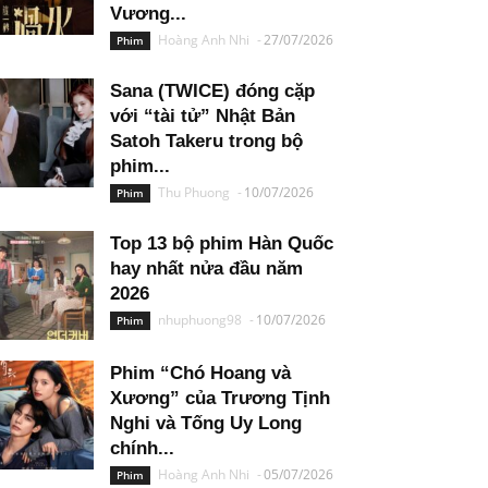
Vương...
Hoàng Anh Nhi
-
27/07/2026
Phim
Sana (TWICE) đóng cặp
với “tài tử” Nhật Bản
Satoh Takeru trong bộ
phim...
Thu Phuong
-
10/07/2026
Phim
Top 13 bộ phim Hàn Quốc
hay nhất nửa đầu năm
2026
nhuphuong98
-
10/07/2026
Phim
Phim “Chó Hoang và
Xương” của Trương Tịnh
Nghi và Tống Uy Long
chính...
Hoàng Anh Nhi
-
05/07/2026
Phim