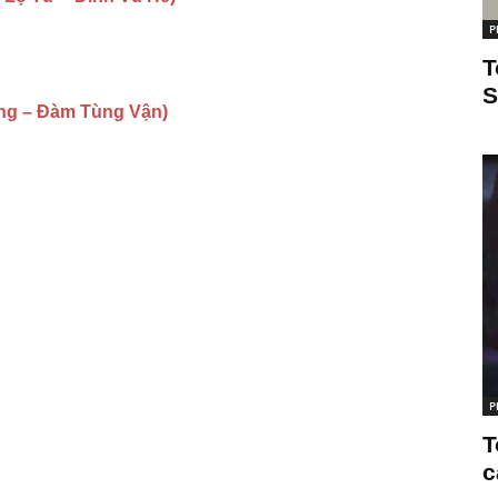
P
T
S
g – Đàm Tùng Vận)
P
T
c