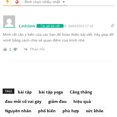
Bình chọn nhiều nhất
Linhlinh
04/04/2024 17:18
Tác giả bài viết
Mình rất cần ý kiến của các bạn để hoàn thiện bài viết, hãy giúp đỡ
mình bằng cách chia sẻ quan điểm của mình nhé.
Phản hồi
1
TAGS
bài tập
bài tập yoga
Căng thẳng
đau mỏi cổ vai gáy
giảm đau
hiệu quả
Nguyên nhân
phổ biến
phù hợp
sức khỏe