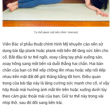
Tư thế plank một bên (Ảnh: Internet)
Viện Bác sĩ phẫu thuật chỉnh hình Mỹ khuyến cáo nên sử
dụng bài tập plank hoặc plank một bên để tăng sức bền cho
cổ. Bắt đầu từ tư thế ngồi, xoay cẳng tay phải xuống sàn,
xoay hông sang một bên và duỗi thẳng hai chân. Hai bàn
chân của bạn có thể xếp chồng lên nhau hoặc xếp nối tiếp
nhau trên mặt đất để giữ thăng bằng tốt hơn. Điều quan
trọng của bài tập này là tăng cường sức mạnh cho cổ, vì vậy
hãy thoải mái hướng ánh mắt lên trên hoặc xuống dưới tùy
theo cảm giác thoải mái của bạn. Giữ tư thế này trong vài
nhịp thở, sau đó đổi sang bên trái.