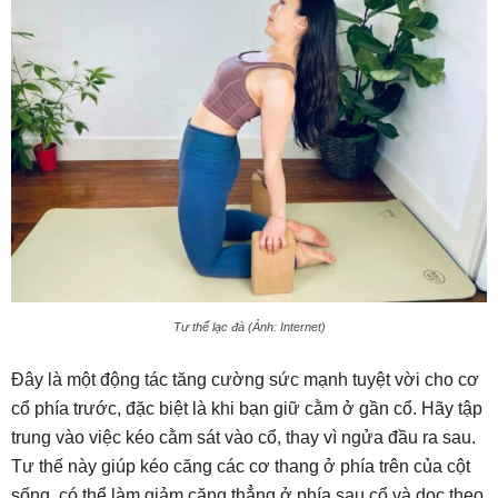
Tư thế lạc đà (Ảnh: Internet)
Đây là một động tác tăng cường sức mạnh tuyệt vời cho cơ
cổ phía trước, đặc biệt là khi bạn giữ cằm ở gần cổ. Hãy tập
trung vào việc kéo cằm sát vào cổ, thay vì ngửa đầu ra sau.
Tư thế này giúp kéo căng các cơ thang ở phía trên của cột
sống, có thể làm giảm căng thẳng ở phía sau cổ và dọc theo