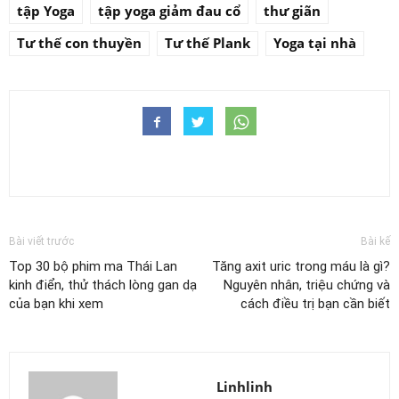
tập Yoga
tập yoga giảm đau cổ
thư giãn
Tư thế con thuyền
Tư thế Plank
Yoga tại nhà
Bài viết trước
Bài kế
Top 30 bộ phim ma Thái Lan
Tăng axit uric trong máu là gì?
kinh điển, thử thách lòng gan dạ
Nguyên nhân, triệu chứng và
của bạn khi xem
cách điều trị bạn cần biết
Linhlinh