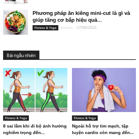
Phương pháp ăn kiêng mini-cut là gì và
giúp tăng cơ bắp hiệu quả...
aozora
-
27/08/2025
Fitness & Yoga
Bài ngẫu nhiên
Fitness & Yoga
Fitness & Yoga
8 sai lầm khi đi bộ ảnh hưởng
Ngoài hỗ trợ tim mạch, tập
nghiêm trọng đến...
luyện cardio còn mang đến...