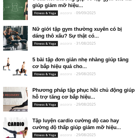
giúp giảm mỡ hiệu...
aozora
-
09/09/2025
Fitness & Yoga
Nữ giới tập gym thường xuyên có bị
dáng thô xấu? Sự thật có...
aozora
-
31/08/2025
Fitness & Yoga
5 bài tập đơn giản nhẹ nhàng giúp tăng
cơ bắp hiệu quả cho...
aozora
-
29/08/2025
Fitness & Yoga
Phương pháp tập phục hồi chủ động giúp
hỗ trợ tăng cơ bắp hiệu...
aozora
-
29/08/2025
Fitness & Yoga
Tập luyện cardio cường độ cao hay
cường độ thấp giúp giảm mỡ hiệu...
aozora
-
29/08/2025
Fitness & Yoga