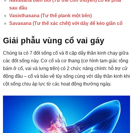
Navasana biến đổi (Tư thế con thuyền) có kê phía
sau đầu
Vasisthasana (Tư thế plank một bên)
Savasana (Tư thế xác chết) với dây để kéo giãn cổ
Giải phẫu vùng cổ vai gáy
Chúng ta có 7 đốt sống cổ và 8 cặp dây thần kinh chạy giữa
các đốt sống này. Cơ cổ và cơ thang (cơ hình tam giác rộng
bám ở cổ, vai và lưng trên) có 2 chức năng chính: hỗ trợ cử
động đầu – cổ và bảo vệ tủy sống cùng với dây thần kinh khi
cột sống chịu áp lực từ các hoạt động thường ngày.