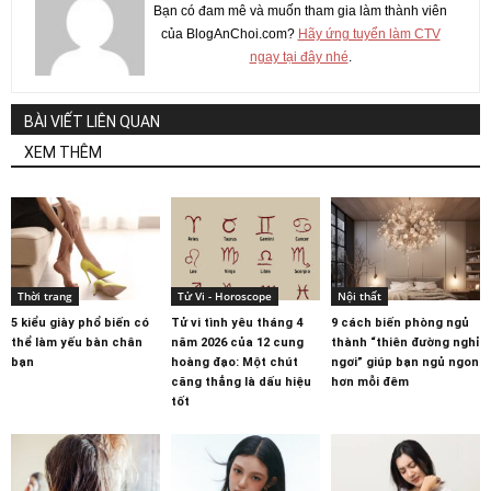
Bạn có đam mê và muốn tham gia làm thành viên
của BlogAnChoi.com?
Hãy ứng tuyển làm CTV
ngay tại đây nhé
.
BÀI VIẾT LIÊN QUAN
XEM THÊM
Thời trang
Tử Vi - Horoscope
Nội thất
5 kiểu giày phổ biến có
Tử vi tình yêu tháng 4
9 cách biến phòng ngủ
thể làm yếu bàn chân
năm 2026 của 12 cung
thành “thiên đường nghỉ
bạn
hoàng đạo: Một chút
ngơi” giúp bạn ngủ ngon
căng thẳng là dấu hiệu
hơn mỗi đêm
tốt