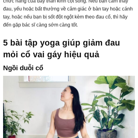
chức năng của dây thần kinh cột sống. Nếu bạn cảm thấy
đau, yếu hoặc bất thường về cảm giác ở bàn tay hoặc cánh
tay, hoặc nếu bạn bị sốt đột ngột kèm theo đau cổ, thì hãy
đến gặp bác sĩ càng sớm càng tốt.
5 bài tập yoga giúp giảm đau
mỏi cổ vai gáy hiệu quả
Ngồi duỗi cổ