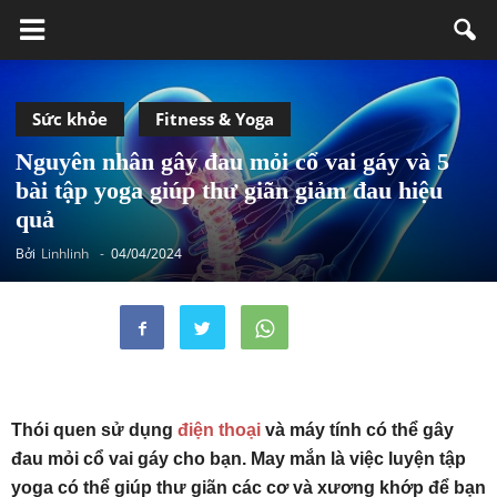
Sức khỏe
Fitness & Yoga
Nguyên nhân gây đau mỏi cổ vai gáy và 5
bài tập yoga giúp thư giãn giảm đau hiệu
quả
Bởi
Linhlinh
-
04/04/2024
Thói quen sử dụng
điện thoại
và máy tính có thể gây
đau mỏi cổ vai gáy cho bạn. May mắn là việc luyện tập
yoga có thể giúp thư giãn các cơ và xương khớp để bạn