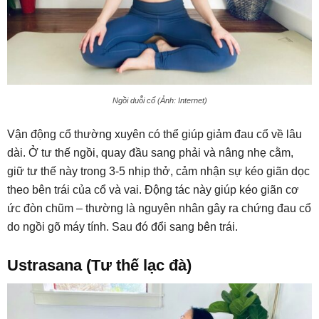
Ngồi duỗi cổ (Ảnh: Internet)
Vận động cổ thường xuyên có thể giúp giảm đau cổ về lâu
dài. Ở tư thế ngồi, quay đầu sang phải và nâng nhẹ cằm,
giữ tư thế này trong 3-5 nhịp thở, cảm nhận sự kéo giãn dọc
theo bên trái của cổ và vai. Động tác này giúp kéo giãn cơ
ức đòn chũm – thường là nguyên nhân gây ra chứng đau cổ
do ngồi gõ máy tính. Sau đó đổi sang bên trái.
Ustrasana (Tư thế lạc đà)