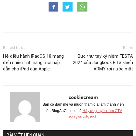
Bài viết trước
Bài kế
Hệ điều hành iPadOS 18 mang
Bức thư tay kỷ niệm FESTA
đến nhiều tính năng mới hấp
2024 của Jungkook BTS khiến
dẫn cho iPad của Apple
ARMY rơi nước mắt
cookiecream
Bạn có đam mê và muốn tham gia làm thành viên
của BlogAnChoi.com?
Hãy ứng tuyển làm CTV
ngay tại đây nhé
.
BÀI VIẾT LIÊN QUAN