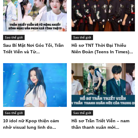
Sao thế giới
Sao thế giới
Sau Bí Mật Nơi Góc Tối, Trần
Hồ sơ TNT Thời Đại Thiếu
Triết Viễn và Từ...
Niên Đoàn (Teens In Times)...
Sao thế giới
Sao thế giới
10 idol nữ Kpop thiện cảm
Hồ sơ Trần Triết Viễn – nam
nhờ visual lung linh do...
thần thanh xuân mới...