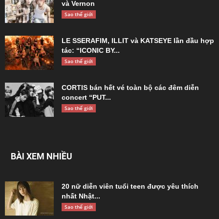
và Vernon
Sao thế giới
LE SSERAFIM, ILLIT và KATSEYE lần đầu hợp
tác: “ICONIC BY...
Sao thế giới
CORTIS bán hết vé toàn bộ các đêm diễn
concert “PUT...
Sao thế giới
BÀI XEM NHIỀU
20 nữ diễn viên tuổi teen được yêu thích
nhất Nhật...
Sao thế giới