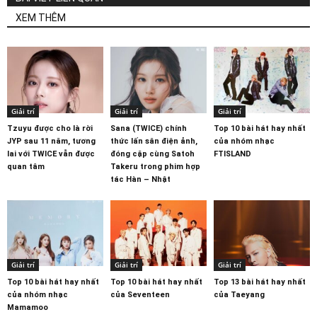
XEM THÊM
Giải trí
Giải trí
Giải trí
Tzuyu được cho là rời
Sana (TWICE) chính
Top 10 bài hát hay nhất
JYP sau 11 năm, tương
thức lấn sân điện ảnh,
của nhóm nhạc
lai với TWICE vẫn được
đóng cặp cùng Satoh
FTISLAND
quan tâm
Takeru trong phim hợp
tác Hàn – Nhật
Giải trí
Giải trí
Giải trí
Top 10 bài hát hay nhất
Top 10 bài hát hay nhất
Top 13 bài hát hay nhất
của nhóm nhạc
của Seventeen
của Taeyang
Mamamoo