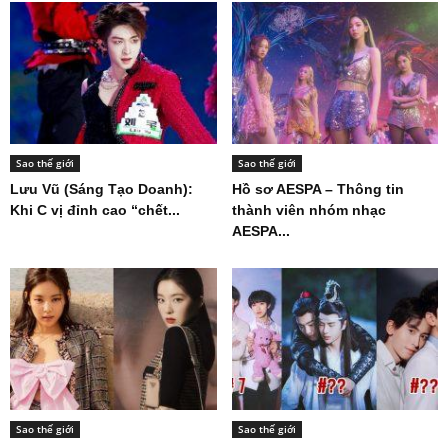
Sao thế giới
Sao thế giới
Lưu Vũ (Sáng Tạo Doanh):
Hồ sơ AESPA – Thông tin
Khi C vị đỉnh cao “chết...
thành viên nhóm nhạc
AESPA...
Sao thế giới
Sao thế giới