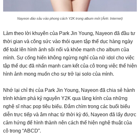
Nayeon đào sâu vào phong cách Y2K trong album mới (Ảnh: Internet)
Làm theo lời khuyên của Park Jin Young, Nayeon đã đầu tư
thời gian và công sức vào thói quen tập thể dục hàng ngày
để toát lên hình ảnh sôi nổi và khỏe mạnh cho album của
mình. Sự cống hiến không ngừng nghỉ của nữ idol cho việc
tập thể dục đã nhấn mạnh cam kết của cô trong việc thể hiện
hình ảnh mong muốn cho sự trở lại solo của mình.
Nhớ lại chỉ thị của Park Jin Young, Nayeon đã chia sẻ hành
trình khám phá kỷ nguyên Y2K qua lăng kính của những
nghệ sĩ nhạc pop tiêu biểu. Đắm chìm trong các buổi biểu
diễn trực tiếp và âm nhạc từ thời kỳ đó, Nayeon đã lấy được
cảm hứng để hình thành nên cách thể hiện nghệ thuật của
cô trong “ABCD”.