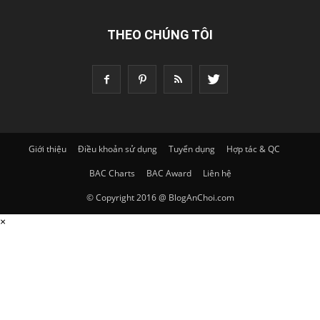
THEO CHÚNG TÔI
Giới thiệu
Điều khoản sử dụng
Tuyển dụng
Hợp tác & QC
BAC Charts
BAC Award
Liên hệ
© Copyright 2016 @ BlogAnChoi.com
×