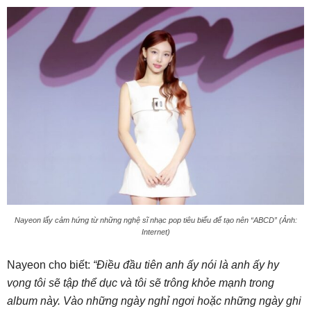
Nayeon lấy cảm hứng từ những nghệ sĩ nhạc pop tiêu biểu để tạo nên “ABCD” (Ảnh:
Internet)
Nayeon cho biết:
“Điều đầu tiên anh ấy nói là anh ấy hy
vọng tôi sẽ tập thể dục và tôi sẽ trông khỏe mạnh trong
album này. Vào những ngày nghỉ ngơi hoặc những ngày ghi