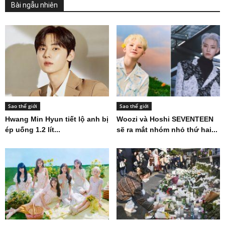
Bài ngẫu nhiên
Sao thế giới
Sao thế giới
Hwang Min Hyun tiết lộ anh bị
Woozi và Hoshi SEVENTEEN
ép uống 1.2 lít...
sẽ ra mắt nhóm nhỏ thứ hai...