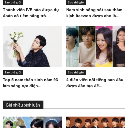
Sao thế giới
Sao thế giới
Thành viên IVE nào được dự
Nam sinh sống sót sau thảm
đoán có tiềm năng trở...
kịch Itaewon được cho là...
Sao thế giới
Sao thế giới
Top 5 nam thần sinh năm 93
4 diễn viên nổi tiếng ban đầu
làm sáng rực điện...
được đào tạo để...
Bài nhiều bình luận