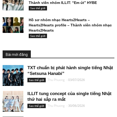
Thành viên nhóm ILLIT: “Em út” HYBE
Sao thế giới
Hồ sơ nhóm nhạc Hearts2Hearts –
Hearts2Hearts profile – Thành viên nhóm nhạc
Hearts2Hearts
Sao thế giới
Bài mới đăng
TXT chuẩn bị phát hành single tiếng Nhật
“Setsuna Hanabi”
Thu Phuong
-
03/07/2026
Sao thế giới
ILLIT tung concept của single tiếng Nhật
thứ hai sắp ra mắt
Thu Phuong
-
30/06/2026
Sao thế giới