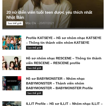
20 nữ diễn viên tuổi teen được yêu thích nhất
Nhật Bản
Mộc Chi
-
20/07/2021
Sao thế giới
Profile KATSEYE – Hồ sơ nhóm nhạc KATSEYE
– Thông tin thành viên nhóm KATSEYE
Sao thế giới
Hồ sơ nhóm nhạc RESCENE – Thông tin thành
viên RESCENE – RESCENE profile
Sao thế giới
Hồ sơ BABYMONSTER – Nhóm nhạc
BABYMONSTER – Thành viên nhóm
BABYMONSTER – BABYMONSTER Profile
Sao thế giới
ILLIT Profile – Hồ sơ ILLIT – Nhóm nhạc ILLIT –