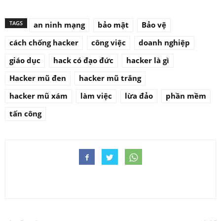
TAGS
an ninh mạng
bảo mật
Bảo vệ
cách chống hacker
công việc
doanh nghiệp
giáo dục
hack có đạo đức
hacker là gì
Hacker mũ đen
hacker mũ trắng
hacker mũ xám
làm việc
lừa đảo
phần mềm
tấn công