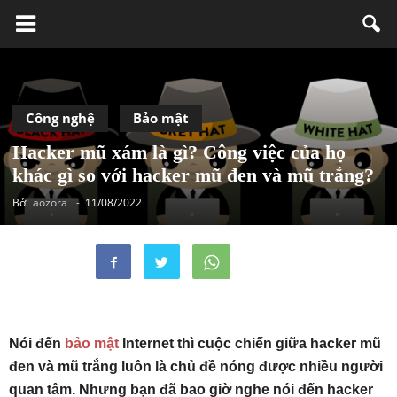
Công nghệ
Bảo mật
Hacker mũ xám là gì? Công việc của họ
khác gì so với hacker mũ đen và mũ trắng?
Bởi
aozora
-
11/08/2022
Nói đến
bảo mật
Internet thì cuộc chiến giữa hacker mũ
đen và mũ trắng luôn là chủ đề nóng được nhiều người
quan tâm. Nhưng bạn đã bao giờ nghe nói đến hacker