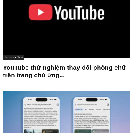
Internet 24h
YouTube thử nghiệm thay đổi phông chữ
trên trang chủ ứng...