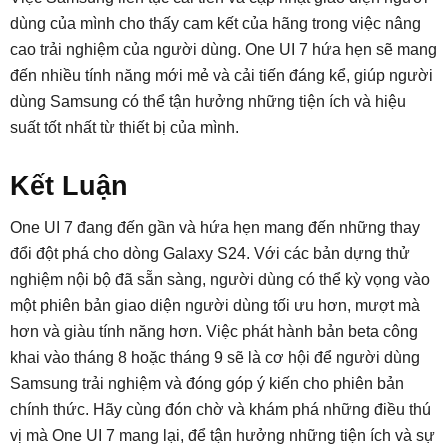
dùng của mình cho thấy cam kết của hãng trong việc nâng
cao trải nghiệm của người dùng. One UI 7 hứa hẹn sẽ mang
đến nhiều tính năng mới mẻ và cải tiến đáng kể, giúp người
dùng Samsung có thể tận hưởng những tiện ích và hiệu
suất tốt nhất từ thiết bị của mình.
Kết Luận
One UI 7 đang đến gần và hứa hẹn mang đến những thay
đổi đột phá cho dòng Galaxy S24. Với các bản dựng thử
nghiệm nội bộ đã sẵn sàng, người dùng có thể kỳ vọng vào
một phiên bản giao diện người dùng tối ưu hơn, mượt mà
hơn và giàu tính năng hơn. Việc phát hành bản beta công
khai vào tháng 8 hoặc tháng 9 sẽ là cơ hội để người dùng
Samsung trải nghiệm và đóng góp ý kiến cho phiên bản
chính thức. Hãy cùng đón chờ và khám phá những điều thú
vị mà One UI 7 mang lại, để tận hưởng những tiện ích và sự