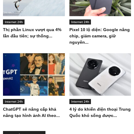
Internet 24h
Internet 24h
Thị phần Linux vượt qua 4%
Pixel 10 lộ diện: Google nâng
lần đầu tiên; sự thống...
chip, giảm camera, giữ
nguyên...
Internet 24h
Internet 24h
ChatGPT sẽ nâng cấp khả
4 lý do khiến điện thoại Trung
năng tạo hình ảnh AI theo...
Quốc khó sống được...