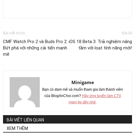
Bài viết trước
Bài kế
CMF Watch Pro 2 và Buds Pro 2:
iOS 18 Beta 3: Trải nghiệm nâng
Bứt phá với những cải tiến mạnh
tầm với loạt tính năng mới!
mẽ
Minigame
Bạn có đam mê và muốn tham gia làm thành viên
của BlogAnChoi.com?
Hãy ứng tuyển làm CTV
ngay tại đây nhé
.
BÀI VIẾT LIÊN QUAN
XEM THÊM