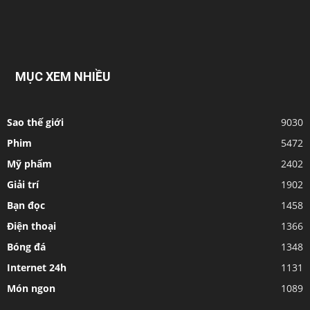
MỤC XEM NHIỀU
Sao thế giới
9030
Phim
5472
Mỹ phẩm
2402
Giải trí
1902
Bạn đọc
1458
Điện thoại
1366
Bóng đá
1348
Internet 24h
1131
Món ngon
1089