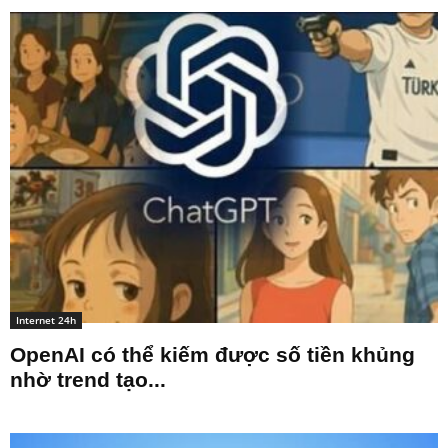
Internet 24h
OpenAI có thể kiếm được số tiền khủng
nhờ trend tạo...