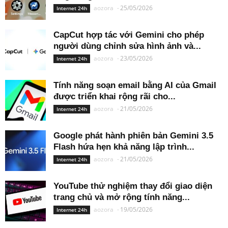
aozora
-
25/05/2026
Internet 24h
CapCut hợp tác với Gemini cho phép
người dùng chỉnh sửa hình ảnh và...
aozora
-
23/05/2026
Internet 24h
Tính năng soạn email bằng AI của Gmail
được triển khai rộng rãi cho...
aozora
-
21/05/2026
Internet 24h
Google phát hành phiên bản Gemini 3.5
Flash hứa hẹn khả năng lập trình...
aozora
-
21/05/2026
Internet 24h
YouTube thử nghiệm thay đổi giao diện
trang chủ và mở rộng tính năng...
aozora
-
19/05/2026
Internet 24h