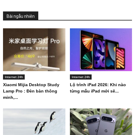
Bài ngẫu nhiên
Internet 24h
Internet 24h
Xiaomi Mijia Desktop Study
Lộ trình iPad 2026: Khi nào
Lamp Pro : Đèn bàn thông
từng mẫu iPad mới sẽ...
minh,...