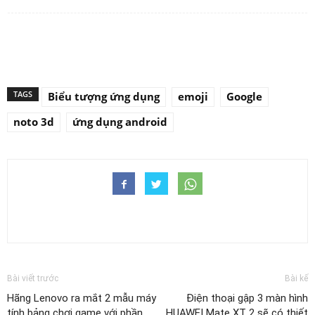
TAGS
Biểu tượng ứng dụng
emoji
Google
noto 3d
ứng dụng android
Bài viết trước
Bài kế
Hãng Lenovo ra mắt 2 mẫu máy
Điện thoại gập 3 màn hình
tính bảng chơi game với phần
HUAWEI Mate XT 2 sẽ có thiết