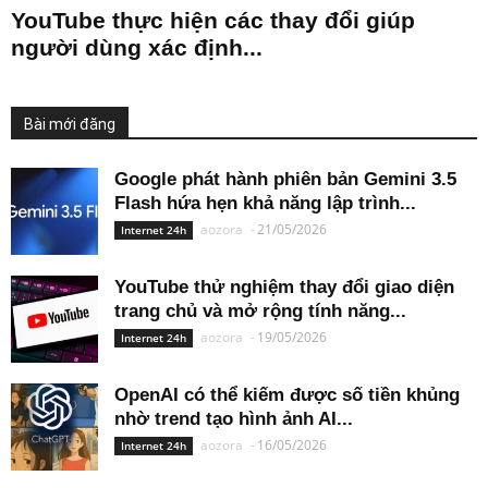
YouTube thực hiện các thay đổi giúp
người dùng xác định...
Bài mới đăng
Google phát hành phiên bản Gemini 3.5
Flash hứa hẹn khả năng lập trình...
aozora
-
21/05/2026
Internet 24h
YouTube thử nghiệm thay đổi giao diện
trang chủ và mở rộng tính năng...
aozora
-
19/05/2026
Internet 24h
OpenAI có thể kiếm được số tiền khủng
nhờ trend tạo hình ảnh AI...
aozora
-
16/05/2026
Internet 24h