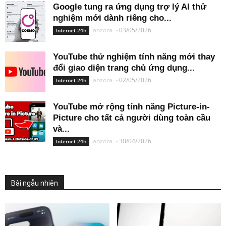
Google tung ra ứng dụng trợ lý AI thử
nghiệm mới dành riêng cho...
aozora
-
03/05/2026
Internet 24h
YouTube thử nghiệm tính năng mới thay
đổi giao diện trang chủ ứng dụng...
aozora
-
02/05/2026
Internet 24h
YouTube mở rộng tính năng Picture-in-
Picture cho tất cả người dùng toàn cầu
và...
aozora
-
30/04/2026
Internet 24h
Bài ngẫu nhiên