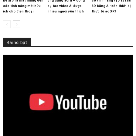
Beta 3 ra mắt mang đến
ứng dụng Sora – công
có tính năng tạo avatar
các tính năng mới hữu
cụ tạo video AI được
3D bằng AI trên thiết bị
ích cho điện thoại
nhiều người yêu thích
thực tế ảo XR?
Bài nổi bật