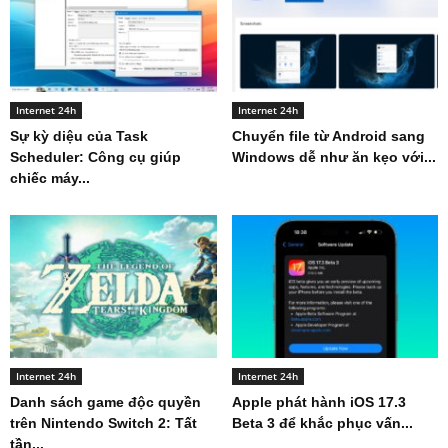
Internet 24h
Internet 24h
Sự kỳ diệu của Task
Chuyển file từ Android sang
Scheduler: Công cụ giúp
Windows dễ như ăn kẹo với...
chiếc máy...
Internet 24h
Internet 24h
Danh sách game độc quyền
Apple phát hành iOS 17.3
trên Nintendo Switch 2: Tất
Beta 3 để khắc phục vấn...
tần...