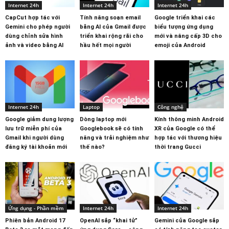
Internet 24h
Internet 24h
Internet 24h
CapCut hợp tác với
Tính năng soạn email
Google triển khai các
Gemini cho phép người
bằng AI của Gmail được
biểu tượng ứng dụng
dùng chỉnh sửa hình
triển khai rộng rãi cho
mới và nâng cấp 3D cho
ảnh và video bằng AI
hầu hết mọi người
emoji của Android
Internet 24h
Laptop
Công nghệ
Google giảm dung lượng
Dòng laptop mới
Kính thông minh Android
lưu trữ miễn phí của
Googlebook sẽ có tính
XR của Google có thể
Gmail khi người dùng
năng và trải nghiệm như
hợp tác với thương hiệu
đăng ký tài khoản mới
thế nào?
thời trang Gucci
Ứng dụng - Phần mềm
Internet 24h
Internet 24h
Phiên bản Android 17
OpenAI sắp “khai tử”
Gemini của Google sắp