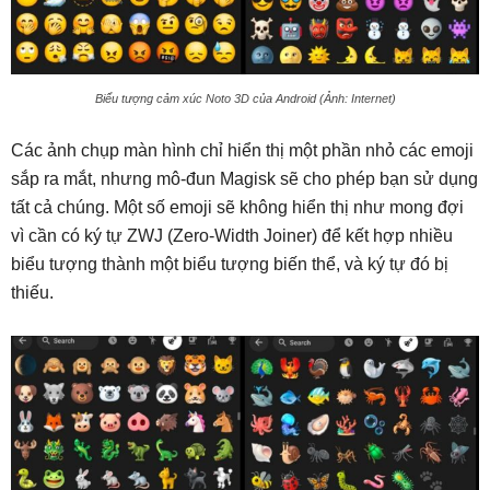
Biểu tượng cảm xúc Noto 3D của Android (Ảnh: Internet)
Các ảnh chụp màn hình chỉ hiển thị một phần nhỏ các emoji
sắp ra mắt, nhưng mô-đun Magisk sẽ cho phép bạn sử dụng
tất cả chúng. Một số emoji sẽ không hiển thị như mong đợi
vì cần có ký tự ZWJ (Zero-Width Joiner) để kết hợp nhiều
biểu tượng thành một biểu tượng biến thể, và ký tự đó bị
thiếu.