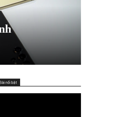
inh
Bài nổi bật