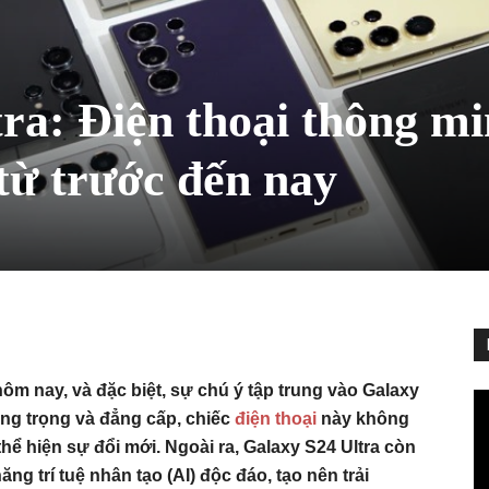
ra: Điện thoại thông m
từ trước đến nay
m nay, và đặc biệt, sự chú ý tập trung vào Galaxy
sang trọng và đẳng cấp, chiếc
điện thoại
này không
hể hiện sự đổi mới. Ngoài ra, Galaxy S24 Ultra còn
g trí tuệ nhân tạo (AI) độc đáo, tạo nên trải