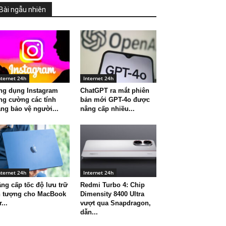
Bài ngẫu nhiên
nternet 24h
Internet 24h
ng dụng Instagram
ChatGPT ra mắt phiên
ng cường các tính
bản mới GPT-4o được
ng bảo vệ người...
nâng cấp nhiều...
nternet 24h
Internet 24h
ng cấp tốc độ lưu trữ
Redmi Turbo 4: Chip
n tượng cho MacBook
Dimensity 8400 Ultra
r...
vượt qua Snapdragon,
dẫn...