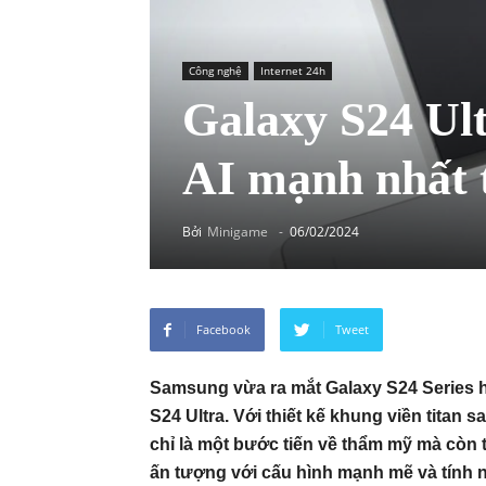
Công nghệ
Internet 24h
Galaxy S24 Ult
AI mạnh nhất 
Bởi
Minigame
-
06/02/2024
Facebook
Tweet
Samsung vừa ra mắt Galaxy S24 Series hô
S24 Ultra. Với thiết kế khung viền titan 
chỉ là một bước tiến về thẩm mỹ mà còn t
ấn tượng với cấu hình mạnh mẽ và tính năn