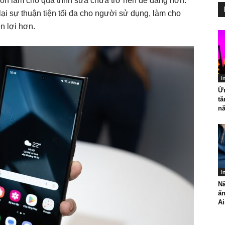
 còn làm cho quá trình sửa chữa trở nên dễ dàng hơn.
i sự thuận tiện tối đa cho người sử dụng, làm cho
ện lợi hơn.
I
Ứ
tă
nă
I
Nâ
ấ
Ai