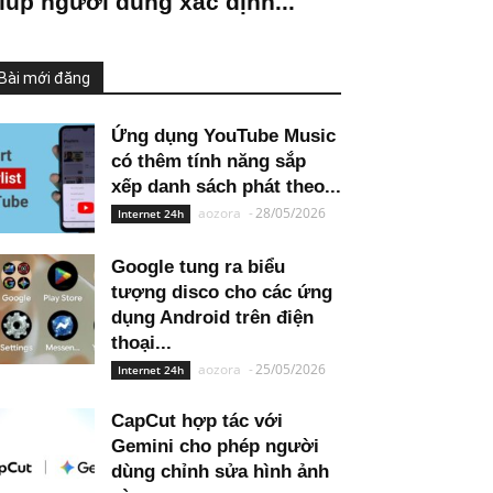
iúp người dùng xác định...
Bài mới đăng
Ứng dụng YouTube Music
có thêm tính năng sắp
xếp danh sách phát theo...
aozora
-
28/05/2026
Internet 24h
Google tung ra biểu
tượng disco cho các ứng
dụng Android trên điện
thoại...
aozora
-
25/05/2026
Internet 24h
CapCut hợp tác với
Gemini cho phép người
dùng chỉnh sửa hình ảnh