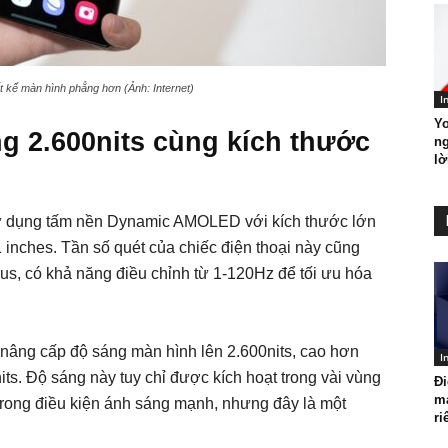
ết kế màn hình phẳng hơn (Ảnh: Internet)
I
Y
ng 2.600nits cùng kích thước
ng
lờ
 sử dụng tấm nền Dynamic AMOLED với kích thước lớn
 inches. Tần số quét của chiếc điện thoại này cũng
s, có khả năng điều chỉnh từ 1-120Hz để tối ưu hóa
ã nâng cấp độ sáng màn hình lên 2.600nits, cao hơn
I
its. Độ sáng này tuy chỉ được kích hoạt trong vài vùng
Đi
m
rong điều kiện ánh sáng mạnh, nhưng đây là một
ri