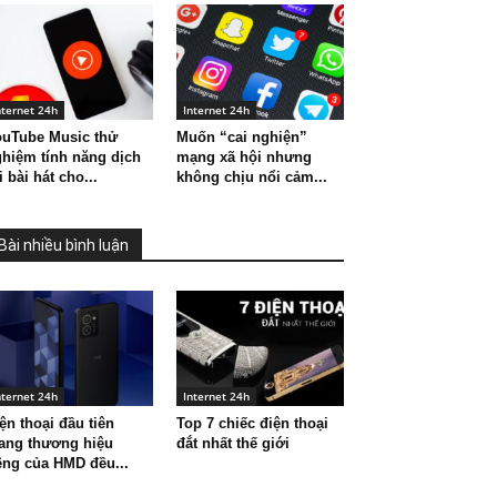
nternet 24h
Internet 24h
ouTube Music thử
Muốn “cai nghiện”
hiệm tính năng dịch
mạng xã hội nhưng
i bài hát cho...
không chịu nổi cảm...
Bài nhiều bình luận
nternet 24h
Internet 24h
ện thoại đầu tiên
Top 7 chiếc điện thoại
ang thương hiệu
đắt nhất thế giới
êng của HMD đều...