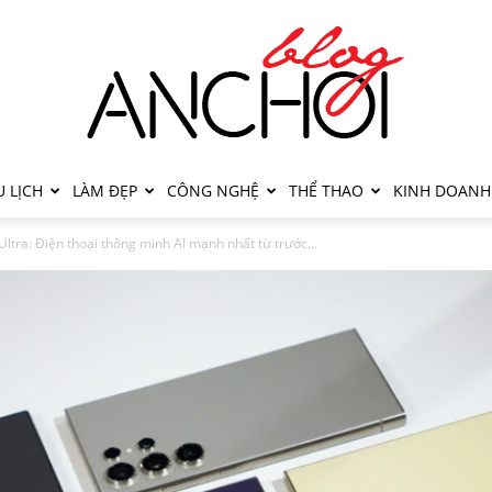
 LỊCH
LÀM ĐẸP
CÔNG NGHỆ
THỂ THAO
KINH DOANH
ltra: Điện thoại thông minh AI mạnh nhất từ trước...