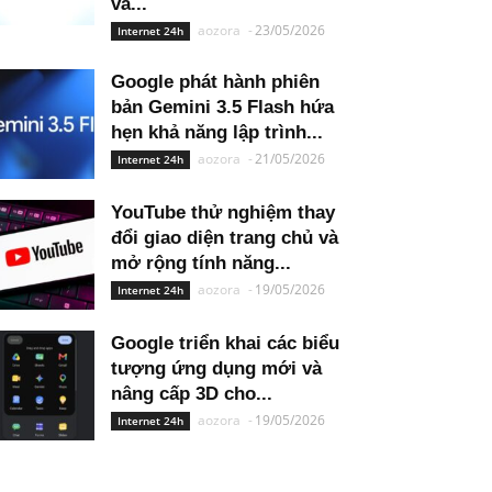
và...
aozora
-
23/05/2026
Internet 24h
Google phát hành phiên
bản Gemini 3.5 Flash hứa
hẹn khả năng lập trình...
aozora
-
21/05/2026
Internet 24h
YouTube thử nghiệm thay
đổi giao diện trang chủ và
mở rộng tính năng...
aozora
-
19/05/2026
Internet 24h
Google triển khai các biểu
tượng ứng dụng mới và
nâng cấp 3D cho...
aozora
-
19/05/2026
Internet 24h