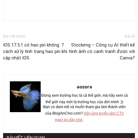
Bài viết trước
Bài kế
IOS 17.5.1 có hao pin không: 7
Stockimg – Công cụ AI thiết kế
cách xử lý tình trạng hao pin khi
hình ảnh có cạnh tranh được với
cập nhật IOS
Canva?
aozora
Đừng xem trường học là cả thế giới, mà hãy xem cả
thế giới này mới là trường học của đời mình :))
Bạn có đam mê và muốn tham gia làm thành viên
của BlogAnChoi.com?
Hãy ứng tuyển làm CTV
ngay tại đây nhé
.
BÀI VIẾT LIÊN QUAN