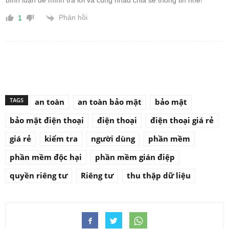
bình luận để mình trả lời và cùng nhau chia sẻ thông tin nhé!
Phản hồi
1
TAGS
an toàn
an toàn bảo mật
bảo mật
bảo mật điện thoại
điện thoại
điện thoại giá rẻ
giá rẻ
kiểm tra
người dùng
phần mềm
phần mềm độc hại
phần mềm gián điệp
quyền riêng tư
Riêng tư
thu thập dữ liệu