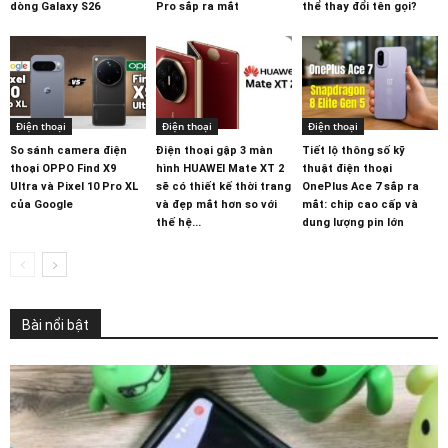
dòng Galaxy S26
Pro sắp ra mắt
thể thay đổi tên gọi?
Điện thoại
Điện thoại
Điện thoại
So sánh camera điện
Điện thoại gập 3 màn
Tiết lộ thông số kỹ
thoại OPPO Find X9
hình HUAWEI Mate XT 2
thuật điện thoại
Ultra và Pixel 10 Pro XL
sẽ có thiết kế thời trang
OnePlus Ace 7 sắp ra
của Google
và đẹp mắt hơn so với
mắt: chip cao cấp và
thế hệ...
dung lượng pin lớn
Bài nổi bật