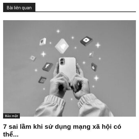
Bài liên quan
Bảo mật
7 sai lầm khi sử dụng mạng xã hội có
thể...