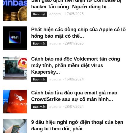
Sàn giao dịch tiền điện tử Coinbase bị
hacker tấn công: Người dùng bị...
aozora
-
17/05/2025
Bảo mật
Phát hiện các dòng chip của Apple có lỗ
hổng bảo mật có thể...
aozora
-
29/01/2025
Bảo mật
Cảnh báo mã độc Voldemort tấn công
máy tính, phần mềm diệt virus
Kaspersky...
aozora
-
16/09/2024
Bảo mật
Cảnh báo lừa đảo qua email giả mạo
CrowdStrike sau sự cố màn hình...
aozora
-
28/07/2024
Bảo mật
9 dấu hiệu nghi ngờ điện thoại của bạn
đang bị theo dõi, phải...