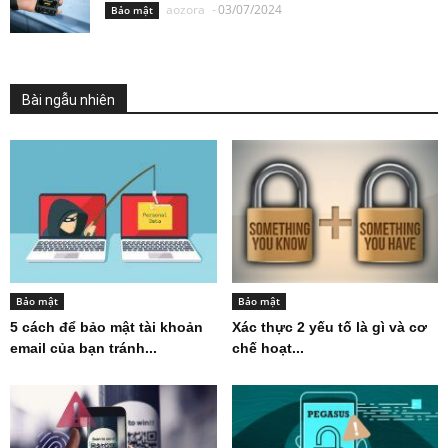
aozora
-
03/07/2024
Bảo mật
Bài ngẫu nhiên
Bảo mật
Bảo mật
5 cách để bảo mật tài khoản
Xác thực 2 yếu tố là gì và cơ
email của bạn tránh...
chế hoạt...