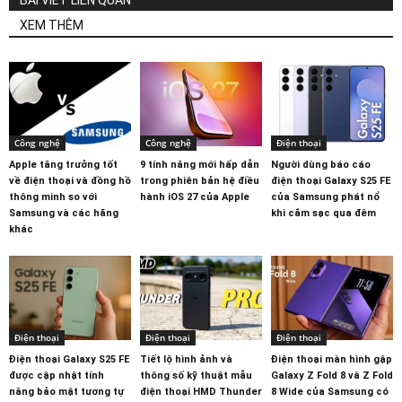
XEM THÊM
Công nghệ
Công nghệ
Điện thoại
Apple tăng trưởng tốt
9 tính năng mới hấp dẫn
Người dùng báo cáo
về điện thoại và đồng hồ
trong phiên bản hệ điều
điện thoại Galaxy S25 FE
thông minh so với
hành iOS 27 của Apple
của Samsung phát nổ
Samsung và các hãng
khi cắm sạc qua đêm
khác
Điện thoại
Điện thoại
Điện thoại
Điện thoại Galaxy S25 FE
Tiết lộ hình ảnh và
Điện thoại màn hình gập
được cập nhật tính
thông số kỹ thuật mẫu
Galaxy Z Fold 8 và Z Fold
năng bảo mật tương tự
điện thoại HMD Thunder
8 Wide của Samsung có