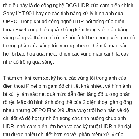
rõ điều này là do công nghệ DCG-HDR của cảm biến chính
Sony LYT-901 hay do các tính năng xử lý hình ảnh của
OPPO. Trong khi đó công nghệ HDR nổi tiếng của điện
thoại Pixel cũng hiệu quả không kém trong việc cân bằng
vùng sáng và thậm chí có thể nói là tốt hơn trong việc giữ độ
tương phản của vùng tối, nhưng nhược điểm là màu sắc
hơi bị bão hòa quá mức, khiến các vùng màu xanh lá cây
như cỏ trông quá sáng.
Thậm chí khi xem xét kỹ hơn, các vùng tối trong ảnh của
điện thoại Pixel bịm gảm độ chi tiết khá nhiều, và hình ảnh
bị xử lý làm sắc nét quá mức dẫn đến tăng độ tương phản
rõ rệt. Mặc dù hình ảnh tổng thể của 2 điện thoại gần giống
nhau nhưng OPPO Find X9 Ultra vượt trội hơn hẳn về độ
chi tiết và độ hạt tự nhiên trong các tình huống chụp ảnh
HDR, nhờ cảm biến lớn hơn và các kỹ thuật HDR hiện đại
thu được nhiều chi tiết hơn so với phần mềm xử lý của