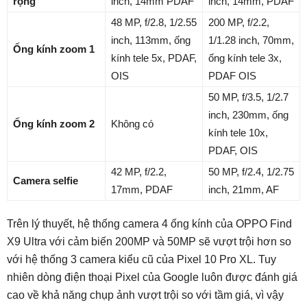
rộng
inch, 14mm PDAF
inch, 14mm, PDAF
48 MP, f/2.8, 1/2.55
200 MP, f/2.2,
inch, 113mm, ống
1/1.28 inch, 70mm,
Ống kính zoom 1
kính tele 5x, PDAF,
ống kính tele 3x,
OIS
PDAF OIS
50 MP, f/3.5, 1/2.7
inch, 230mm, ống
Ống kính zoom 2
Không có
kính tele 10x,
PDAF, OIS
42 MP, f/2.2,
50 MP, f/2.4, 1/2.75
Camera selfie
17mm, PDAF
inch, 21mm, AF
Trên lý thuyết, hệ thống camera 4 ống kính của OPPO Find
X9 Ultra với cảm biến 200MP và 50MP sẽ vượt trội hơn so
với hệ thống 3 camera kiểu cũ của Pixel 10 Pro XL. Tuy
nhiên dòng điện thoại Pixel của Google luôn được đánh giá
cao về khả năng chụp ảnh vượt trội so với tầm giá, vì vậy