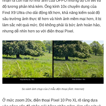
nhận ra con nai rõ như ảnh của OPPO nhưng độ chi tiết và
độ tương phản khá kém. Ống kính 10x chuyên dụng của
Find X9 Ultra cho dải động tốt hơn, khả năng kiểm soát độ
sâu trường ảnh thực tế hơn và hình ảnh mềm mại hơn, ít bị
làm sắc nét quá mức. Đó không phải là bức ảnh hoàn hảo,
nhưng dễ nhìn hơn so với điện thoại Pixel.
So sánh ảnh chụp của 2 mẫu điện thoại (Ảnh: Internet)
Ở mức zoom 20x, điện thoại Pixel 10 Pro XL rõ ràng dựa