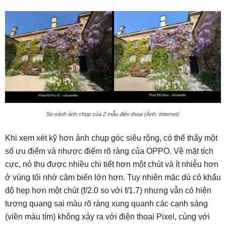
So sánh ảnh chụp của 2 mẫu điện thoại (Ảnh: Internet)
Khi xem xét kỹ hơn ảnh chụp góc siêu rộng, có thể thấy một
số ưu điểm và nhược điểm rõ ràng của OPPO. Về mặt tích
cực, nó thu được nhiều chi tiết hơn một chút và ít nhiễu hơn
ở vùng tối nhờ cảm biến lớn hơn. Tuy nhiên mặc dù có khẩu
độ hẹp hơn một chút (f/2.0 so với f/1.7) nhưng vẫn có hiện
tượng quang sai màu rõ ràng xung quanh các cạnh sáng
(viền màu tím) không xảy ra với điện thoại Pixel, cùng với