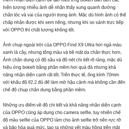
hiện tượng nhiễu ảnh dễ nhận thấy xung quanh đường
chân tóc và vai của người trong ảnh. Mặc dù hình ảnh có thể
chấp nhận được khi xem riêng, nhưng khi so sánh trực tiếp
với OPPO thì chất lượng không tốt.
Ảnh chụp ngoài trời của OPPO Find X9 Ultra hơi ngả màu
xanh lá cây, nhưng tông màu và bề mặt da chân thực hơn.
Ảnh chân dung có độ sâu và độ nét chi tiết rõ ràng, mặc dù
hiệu ứng bokeh bằng phần mềm hơi quá đà nhưng khả
năng nhận diện cạnh rất tốt. Trên thực tế, ống kính 70mm
với khẩu độ f/2.2 đủ để làm mờ hậu cảnh mà không cần đến
chế độ chụp chân dung bằng phần mềm.
Những ưu điểm về độ chi tiết và khả năng nhận diện cạnh
của OPPO cũng áp dụng cho camera selfie, tuy nhiên chế
độ màu selfie của OPPO làm cho ảnh selfie trở nên rực rỡ
và bão hòa quá mức, tạo ra những vệt màu hồng trên mặt