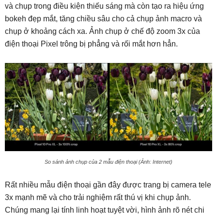
và chụp trong điều kiện thiếu sáng mà còn tạo ra hiệu ứng
bokeh đẹp mắt, tăng chiều sâu cho cả chụp ảnh macro và
chụp ở khoảng cách xa. Ảnh chụp ở chế độ zoom 3x của
điện thoại Pixel trông bị phẳng và rối mắt hơn hẳn.
So sánh ảnh chụp của 2 mẫu điện thoại (Ảnh: Internet)
Rất nhiều mẫu điện thoại gần đây được trang bị camera tele
3x mạnh mẽ và cho trải nghiệm rất thú vị khi chụp ảnh.
Chúng mang lại tính linh hoạt tuyệt vời, hình ảnh rõ nét chi