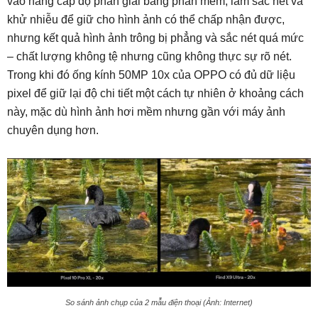
vào nâng cấp độ phân giải bằng phần mềm, làm sắc nét và
khử nhiễu để giữ cho hình ảnh có thể chấp nhận được,
nhưng kết quả hình ảnh trông bị phẳng và sắc nét quá mức
– chất lượng không tệ nhưng cũng không thực sự rõ nét.
Trong khi đó ống kính 50MP 10x của OPPO có đủ dữ liệu
pixel để giữ lại độ chi tiết một cách tự nhiên ở khoảng cách
này, mặc dù hình ảnh hơi mềm nhưng gần với máy ảnh
chuyên dụng hơn.
So sánh ảnh chụp của 2 mẫu điện thoại (Ảnh: Internet)