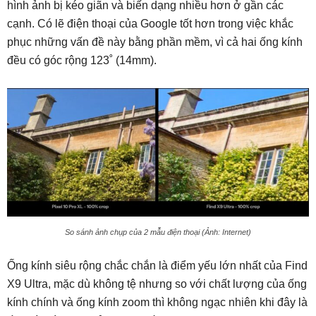
hình ảnh bị kéo giãn và biến dạng nhiều hơn ở gần các
cạnh. Có lẽ điện thoại của Google tốt hơn trong việc khắc
phục những vấn đề này bằng phần mềm, vì cả hai ống kính
đều có góc rộng 123˚ (14mm).
So sánh ảnh chụp của 2 mẫu điện thoại (Ảnh: Internet)
Ống kính siêu rộng chắc chắn là điểm yếu lớn nhất của Find
X9 Ultra, mặc dù không tệ nhưng so với chất lượng của ống
kính chính và ống kính zoom thì không ngạc nhiên khi đây là