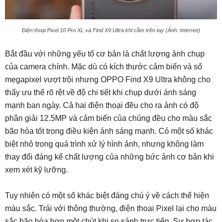
Điện thoại Pixel 10 Pro XL và Find X9 Ultra khi cầm trên tay (Ảnh: Internet)
Bắt đầu với những yếu tố cơ bản là chất lượng ảnh chụp
của camera chính. Mặc dù có kích thước cảm biến và số
megapixel vượt trội nhưng OPPO Find X9 Ultra không cho
thấy ưu thế rõ rệt về độ chi tiết khi chụp dưới ánh sáng
mạnh ban ngày. Cả hai điện thoại đều cho ra ảnh có độ
phân giải 12.5MP và cảm biến của chúng đều cho màu sắc
bão hòa tốt trong điều kiện ánh sáng mạnh. Có một số khác
biệt nhỏ trong quá trình xử lý hình ảnh, nhưng không làm
thay đổi đáng kể chất lượng của những bức ảnh cơ bản khi
xem xét kỹ lưỡng.
Tuy nhiên có một số khác biệt đáng chú ý về cách thể hiện
màu sắc. Trái với thông thường, điện thoại Pixel lại cho màu
sắc bão hòa hơn một chút khi so sánh trực tiếp. Sự hợp tác