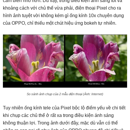
cảm biến nhỏ hơn. Dù vậy, trong điều kiện ánh sáng tốt và
khoảng cách với chủ thể vừa phải, điện thoại Pixel cho ra
hình ảnh tuyệt vời không kém gì ống kính 10x chuyên dụng
của OPPO, chỉ thiếu một chút hiệu ứng bokeh tự nhiên.
So sánh ảnh chụp của 2 mẫu điện thoại (Ảnh: Internet)
Tuy nhiên ống kính tele của Pixel bộc lộ điểm yếu về chi tiết
khi chụp các chủ thể ở rất xa trong điều kiện ánh sáng
không thuận lợi. Trong ảnh dưới đây, mặc dù vẫn có thể