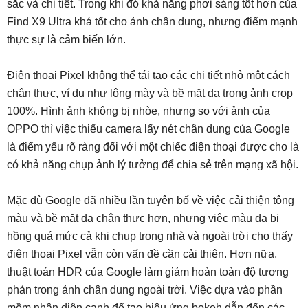
sắc và chi tiết. Trong khi đó khả năng phơi sáng tốt hơn của
Find X9 Ultra khá tốt cho ảnh chân dung, nhưng điểm mạnh
thực sự là cảm biến lớn.
Điện thoại Pixel không thể tái tạo các chi tiết nhỏ một cách
chân thực, ví dụ như lông mày và bề mặt da trong ảnh crop
100%. Hình ảnh không bị nhòe, nhưng so với ảnh của
OPPO thì việc thiếu camera lấy nét chân dung của Google
là điểm yếu rõ ràng đối với một chiếc điện thoại được cho là
có khả năng chụp ảnh lý tưởng để chia sẻ trên mạng xã hội.
Mặc dù Google đã nhiều lần tuyên bố về việc cải thiện tông
màu và bề mặt da chân thực hơn, nhưng việc màu da bị
hồng quá mức cả khi chụp trong nhà và ngoài trời cho thấy
điện thoại Pixel vẫn còn vấn đề cần cải thiện. Hơn nữa,
thuật toán HDR của Google làm giảm hoàn toàn độ tương
phản trong ảnh chân dung ngoài trời. Việc dựa vào phần
mềm nhận diện cạnh để tạo hiệu ứng bokeh dẫn đến các