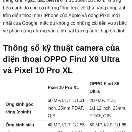
đáng kinh ngạc, đặc biệt là ở mức zoom cực lớn. Nhưng
bên cạnh đó còn có những “ông lớn” về khả năng chụp ảnh
trên điện thoại như iPhone của Apple và dòng Pixel mới
nhất của Google, mặc dù không có những cải tiến vượt bậc
về phần cứng nhưng vẫn giữ chất lượng ảnh chụp ổn định.
Thông số kỹ thuật camera của
điện thoại OPPO Find X9 Ultra
và Pixel 10 Pro XL
OPPO Find X9
Pixel 10 Pro XL
Ultra
50 MP, f/1.7, 1/1.31
200 MP, f/1.5,
Ống kính góc
inch, 25mm PDAF,
1/1.12 inch, 23mm,
rộng (chính)
OIS
PDAF, OIS
Ống kính siêu
48 MP, f/1.7, 1/2.55
50 MP, f/2.0, 1/1.95