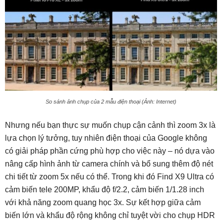
So sánh ảnh chụp của 2 mẫu điện thoại (Ảnh: Internet)
Nhưng nếu bạn thực sự muốn chụp cận cảnh thì zoom 3x là
lựa chọn lý tưởng, tuy nhiên điện thoại của Google không
có giải pháp phần cứng phù hợp cho việc này – nó dựa vào
nâng cấp hình ảnh từ camera chính và bổ sung thêm độ nét
chi tiết từ zoom 5x nếu có thể. Trong khi đó Find X9 Ultra có
cảm biến tele 200MP, khẩu độ f/2.2, cảm biến 1/1.28 inch
với khả năng zoom quang học 3x. Sự kết hợp giữa cảm
biến lớn và khẩu độ rộng không chỉ tuyệt vời cho chụp HDR