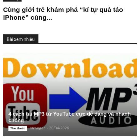
Cùng giới trẻ khám phá “kí tự quả táo
iPhone” cùng...
Bài xem nhiều
4 cách tải MP3 từ YouTube cực dễ dàng và nhanh
chóng
stranger
-
20/04/2026
Thủ thuật