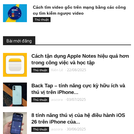
Cách tìm video gốc trên mạng bằng các công
cụ tìm kiếm ngược video
Thủ thuật
Bài mới đăng
Cách tận dụng Apple Notes hiệu quả hơn
trong công việc và học tập
Kiên Lê
-
22/08/2025
Thủ thuật
Back Tap – tính năng cực kỳ hữu ích và
thú vị trên iPhone...
aozora
-
03/07/2025
Thủ thuật
8 tính năng thú vị của hệ điều hành iOS
26 trên iPhone của...
aozora
-
30/06/2025
Thủ thuật