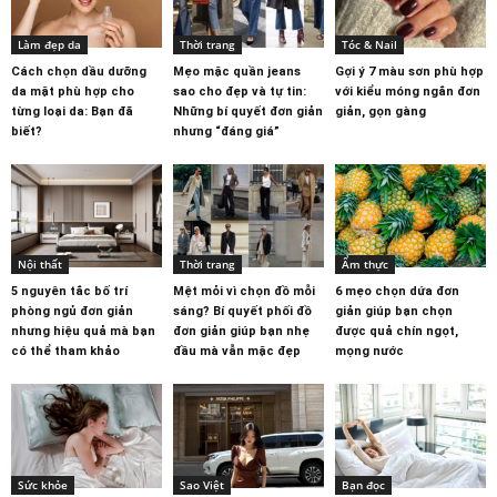
Làm đẹp da
Thời trang
Tóc & Nail
Cách chọn dầu dưỡng
Mẹo mặc quần jeans
Gợi ý 7 màu sơn phù hợp
da mặt phù hợp cho
sao cho đẹp và tự tin:
với kiểu móng ngắn đơn
từng loại da: Bạn đã
Những bí quyết đơn giản
giản, gọn gàng
biết?
nhưng “đáng giá”
Nội thất
Thời trang
Ẩm thực
5 nguyên tắc bố trí
Mệt mỏi vì chọn đồ mỗi
6 mẹo chọn dứa đơn
phòng ngủ đơn giản
sáng? Bí quyết phối đồ
giản giúp bạn chọn
nhưng hiệu quả mà bạn
đơn giản giúp bạn nhẹ
được quả chín ngọt,
có thể tham khảo
đầu mà vẫn mặc đẹp
mọng nước
Sức khỏe
Sao Việt
Bạn đọc