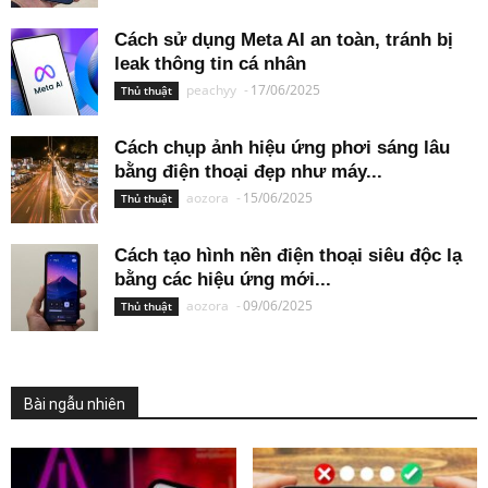
Cách sử dụng Meta AI an toàn, tránh bị
leak thông tin cá nhân
peachyy
-
17/06/2025
Thủ thuật
Cách chụp ảnh hiệu ứng phơi sáng lâu
bằng điện thoại đẹp như máy...
aozora
-
15/06/2025
Thủ thuật
Cách tạo hình nền điện thoại siêu độc lạ
bằng các hiệu ứng mới...
aozora
-
09/06/2025
Thủ thuật
Bài ngẫu nhiên