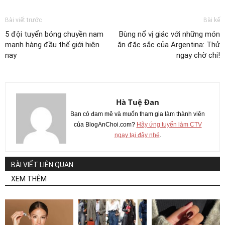
Bài viết trước
Bài kế
5 đội tuyển bóng chuyền nam
Bùng nổ vị giác với những món
mạnh hàng đầu thế giới hiện
ăn đặc sắc của Argentina: Thử
nay
ngay chờ chi!
Hà Tuệ Đan
Bạn có đam mê và muốn tham gia làm thành viên
của BlogAnChoi.com?
Hãy ứng tuyển làm CTV
ngay tại đây nhé
.
BÀI VIẾT LIÊN QUAN
XEM THÊM