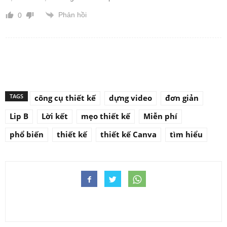
Phản hồi
0
TAGS
công cụ thiết kế
dựng video
đơn giản
Lip B
Lời kết
mẹo thiết kế
Miễn phí
phổ biến
thiết kế
thiết kế Canva
tìm hiểu